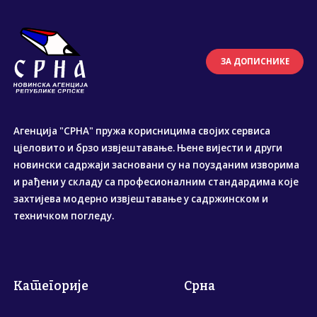
ЗА ДОПИСНИКЕ
Агенција "СРНА" пружа корисницима својих сервиса
цјеловито и брзо извјештавање. Њене вијести и други
новински садржаји засновани су на поузданим изворима
и рађени у складу са професионалним стандардима које
захтијева модерно извјештавање у садржинском и
техничком погледу.
Категорије
Срна