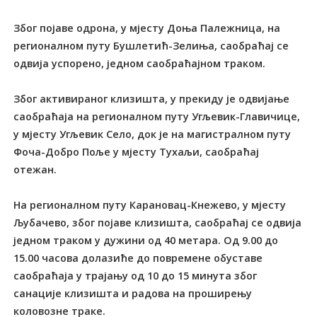
Због појаве одрона, у мјесту Доња Палежница, на
регионалном путу Бушлетић-Зелиња, саобраћај се
одвија успорено, једном саобраћајном траком.
Због активираног клизишта, у прекиду је одвијање
саобраћаја на регионалном путу Угљевик-Главичице,
у мјесту Угљевик Село, док је на магистралном путу
Фоча-Добро Поље у мјесту Тухаљи, саобраћај
отежан.
На регионалном путу Карановац-Кнежево, у мјесту
Љубачево, због појаве клизишта, саобраћај се одвија
једном траком у дужини од 40 метара. Од 9.00 до
15.00 часова долазиће до повремене обуставе
саобраћаја у трајању од 10 до 15 минута због
санације клизишта и радова на проширењу
коловозне траке.