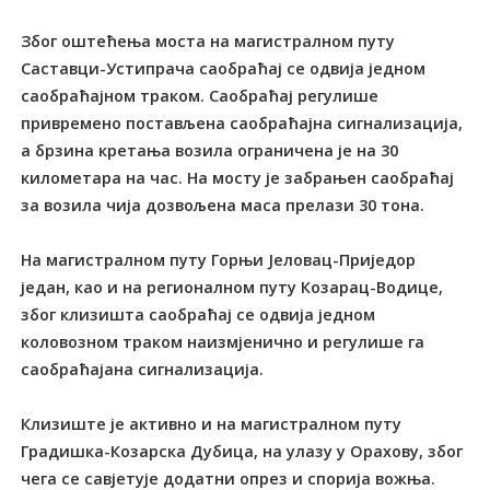
Због оштећења моста на магистралном путу
Саставци-Устипрача саобраћај се одвија једном
саобраћајном траком. Саобраћај регулише
привремено постављена саобраћајна сигнализација,
а брзина кретања возила ограничена је на 30
километара на час. На мосту је забрањен саобраћај
за возила чија дозвољена маса прелази 30 тона.
На магистралном путу Горњи Јеловац-Приједор
један, као и на регионалном путу Козарац-Водице,
због клизишта саобраћај се одвија једном
коловозном траком наизмјенично и регулише га
саобраћајана сигнализација.
Клизиште је активно и на магистралном путу
Градишка-Козарска Дубица, на улазу у Орахову, због
чега се савјетује додатни опрез и спорија вожња.