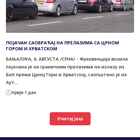
ПОЈАЧАН САОБРАЋАЈ НА ПРЕЛАЗИМА СА ЦРНОМ
ГОРОМ И ХРВАТСКОМ
БАЊАЛУКА, 6. АВГУСТА /СРНА/ - Фреквенција возила
појачана је на граничним прелазима на излазу из
БиХ према Црној Гори и Хрватској, саопштено је из
Аут...
прије 1 дан
Учитај још