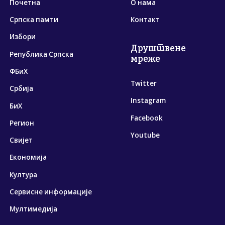
Почетна
О нама
Српска памти
Контакт
Избори
Друштвене
Република Српска
мреже
ФБиХ
Twitter
Србија
Instagram
БиХ
Facebook
Регион
Youtube
Свијет
Економија
Култура
Сервисне информације
Мултимедија