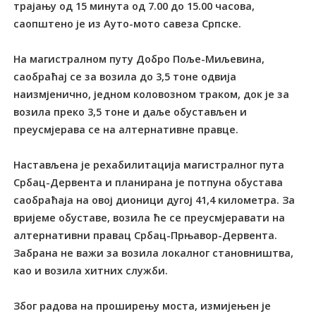
трајању од 15 минута од 7.00 до 15.00 часова,
саопштено је из Ауто-мото савеза Српске.
На магистралном путу Добро Поље-Миљевина,
саобраћај се за возила до 3,5 тоне одвија
наизмјенично, једном коловозном траком, док је за
возила преко 3,5 тоне и даље обустављен и
преусмјерава се на алтернативне правце.
Настављена је рехабилитација магистралног пута
Србац-Дервента и планирана је потпуна обустава
саобраћаја на овој дионици дугој 41,4 километра. За
вријеме обуставе, возила ће се преусмјеравати на
алтернативни правац Србац-Прњавор-Дервента.
Забрана не важи за возила локалног становништва,
као и возила хитних служби.
Због радова на проширењу моста, измијењен је