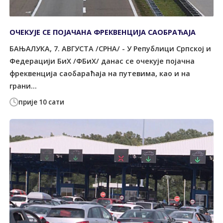
ОЧЕКУЈЕ СЕ ПОЈАЧАНА ФРЕКВЕНЦИЈА САОБРАЋАЈА
БАЊАЛУКА, 7. АВГУСТА /СРНА/ - У Републици Српској и
Федерацији БиХ /ФБиХ/ данас се очекује појачна
фреквенција саобараћаја на путевима, као и на
грани...
прије 10 сати