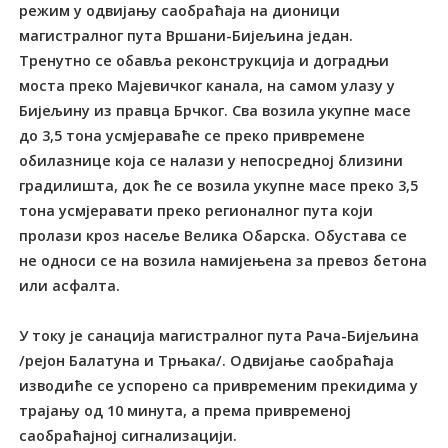
режим у одвијању саобраћаја на дионици
магистралног пута Вршани-Бијељина један.
Тренутно се обавља реконструкција и доградњи
моста преко Мајевичког канала, на самом улазу у
Бијељину из правца Брчког. Сва возила укупне масе
до 3,5 тона усмјераваће се преко привремене
обилазнице која се налази у непосредној близини
градилишта, док ће се возила укупне масе преко 3,5
тона усмјеравати преко регионалног пута који
пролази кроз насеље Велика Обарска. Обустава се
не односи се на возила намијењена за превоз бетона
или асфалта.
У току је санација магистралног пута Рача-Бијељина
/рејон Балатуна и Трњака/. Одвијање саобраћаја
изводиће се успорено са привременим прекидима у
трајању од 10 минута, а према привременој
саобраћајној сигнализацији.