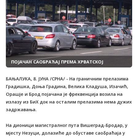
ПОЈАЧАН САОБРАЋАЈ ПРЕМА ХРВАТСКОЈ
БАЊАЛУКА, 8. ЈУНА /СРНА/ - На граничним прелазима
Градишка, Доња Градина, Велика Кладуша, Изачић,
Орашје и Брод појачана је фреквенција возила на
излазу из БиХ док на осталим прелазима нема дужих
задржавања.
На дионици магистралног пута Вишеград-Бродар, у
мјесту Незуци, долазиће до обуставе саобраћаја у