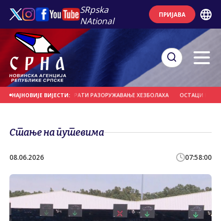
SRpska
ПРИЈАВА
NAtional
Е БИ МОГЛЕ НАДЗИРАТИ РАЗОРУЖАВАЊЕ ХЕЗБОЛАХА
ОСТАЦИ ЊЕМАЧКИХ ВОЈ
НАЈНОВИЈЕ ВИЈЕСТИ:
Стање на путевима
08.06.2026
07:58:00