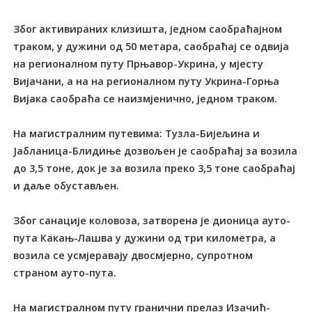
Због активираних клизишта, једном саобраћајном
траком, у дужини од 50 метара, саобраћај се одвија
на регионалном путу Прњавор-Укрина, у мјесту
Вијачани, а на на регионалном путу Укрина-Горња
Вијака саобраћа се наизмјенично, једном траком.
На магистралним путевима: Тузла-Бијељина и
Јабланица-Блидиње дозвољен је саобраћај за возила
до 3,5 тоне, док је за возила преко 3,5 тоне саобраћај
и даље обустављен.
Због санације коловоза, затворена је дионица ауто-
пута Какањ-Лашва у дужини од три километра, а
возила се усмјеравају двосмјерно, супротном
страном ауто-пута.
На магистралном путу гранични прелаз Изачић-