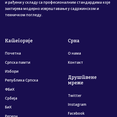
и рађени у складу са професионалним стандардима које
захтијева модерно извјештавање у садржинском и
техничком погледу.
Категорије
Срна
Почетна
О нама
Српска памти
Контакт
Избори
Друштвене
Република Српска
мреже
ФБиХ
Twitter
Србија
Instagram
БиХ
Facebook
Регион