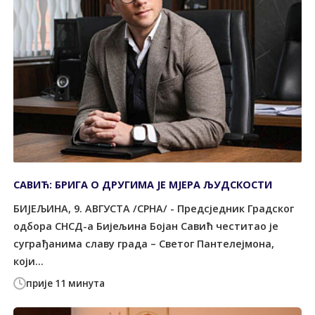
САВИЋ: БРИГА О ДРУГИМА ЈЕ МЈЕРА ЉУДСКОСТИ
БИЈЕЉИНА, 9. АВГУСТА /СРНА/ - Предсједник Градског
одбора СНСД-а Бијељина Бојан Савић честитао је
суграђанима славу града – Светог Пантелејмона,
који...
прије 11 минута