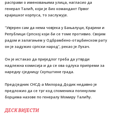
расправи о именовањима улица, нагласио да
генерал Талић, који је био командант Првог
крајишког корпуса, то заслужује.
"Увјерен сам да нема човјека у Бањалуци, Крајини и
Републици Српској који би се томе противио. Својим
радом и залагањем у Одбрамбено-отаџбинском рату
он је задужио српски народ", рекао је Лукач.
Он је истакао да приједлог треба да утврди
надлежна комисија и да се ова одлука припреми за
наредну сједницу Скупштине града.
Предсједник СНСД-а Милорад Додик недавно је
предложио да се трг код споменика погинулим
борцима назове по генералу Момиру Талићу.
ДЕСК ВИЈЕСТИ