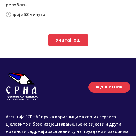
републи...
прије 53 минута
Учитај још
ЗА ДОПИСНИКЕ
Агенција "СРНА" пружа корисницима својих сервиса
цјеловито и брзо извјештавање. Њене вијести и други
новински садржаји засновани су на поузданим изворима