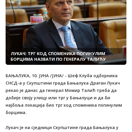
ЛУКАЧ: ТРГ КОД СПОМЕНИКА ПОГИНУЛИМ
БОРЦИМА НАЗВАТИ ПО ГЕНЕРАЛУ ТАЛИЋУ
БАЊАЛУКА, 10. ЈУНА /ЈУНА/ - Шеф Клуба одборника
СНСД-а у Скупштини града Бањалука Драган Лукач
рекао је данас да генерал Момир Талић треба да
добије своју улицу или трг у Бањалуци и да би
најбоља локација био трг код споменика погинулим
борцима.
Лукач је на сједници Скупштине града Бањалука у