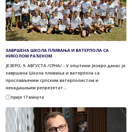
ЗАВРШЕНА ШКОЛА ПЛИВАЊА И ВАТЕРПОЛА СА
НИКОЛОМ РАЂЕНОМ
ЈЕЗЕРО, 9. АВГУСТА /СРНА/ - У општини Језеро данас је
завршена Школа пливања и ватерпола са
прослављеним српским ватерполистом и
некадашњим репрезетат...
прије 17 минута