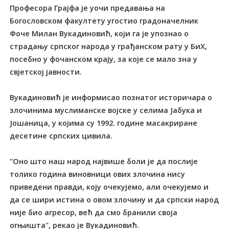
Професора Грајфа је уочи предавања на
Богословском факултету угостио градоначелник
Фоче Милан Вукадиновић, који га је упознао о
страдању српског народа у грађанском рату у БиХ,
посебно у фочанском крају, за које се мало зна у
свјетској јавности.
Вукадиновић је информисао познатог историчара о
злочинима муслиманске војске у селима Јабука и
Јошаница, у којима су 1992. године масакриране
десетине српских цивила.
"Оно што наш народ највише боли је да послије
толико година виновници ових злочина нису
приведени правди, коју очекујемо, али очекујемо и
да се шири истина о овом злочину и да српски народ
није био агресор, већ да смо бранили своја
огњишта", рекао је Вукадиновић.