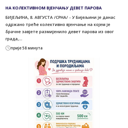
НА КОЛЕКТИВНОМ ВЈЕНЧАЊУ ДЕВЕТ ПАРОВА
БИЈЕЉИНА, 8. АВГУСТА /СРНА/ - У Бијељини је данас
одржано треће колективно вјенчање на којем је
брачне завјете размијенило девет парова из овог
града,...
прије 58 минута