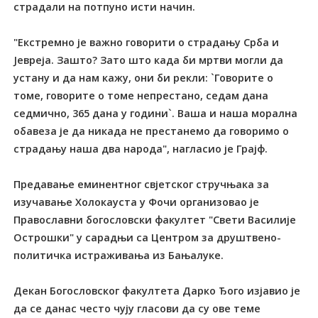
страдали на потпуно исти начин.
"Екстремно је важно говорити о страдању Срба и
Јевреја. Зашто? Зато што када би мртви могли да
устану и да нам кажу, они би рекли: `Говорите о
томе, говорите о томе непрестано, седам дана
седмично, 365 дана у години`. Ваша и наша морална
обавеза је да никада не престанемо да говоримо о
страдању наша два народа", нагласио је Грајф.
Предавање еминентног свјетског стручњака за
изучавање Холокауста у Фочи организовао је
Православни богословски факултет "Свети Василије
Острошки" у сарадњи са Центром за друштвено-
политичка истраживања из Бањалуке.
Декан Богословског факултета Дарко Ђого изјавио је
да се данас често чују гласови да су ове теме