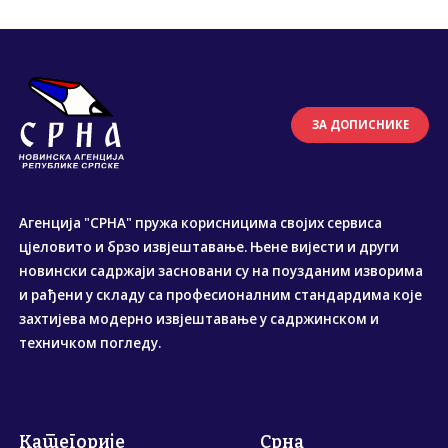
ЗА ДОПИСНИКЕ
Агенција "СРНА" пружа корисницима својих сервиса
цјеловито и брзо извјештавање. Њене вијести и други
новински садржаји засновани су на поузданим изворима
и рађени у складу са професионалним стандардима које
захтијева модерно извјештавање у садржинском и
техничком погледу.
Категорије
Срна