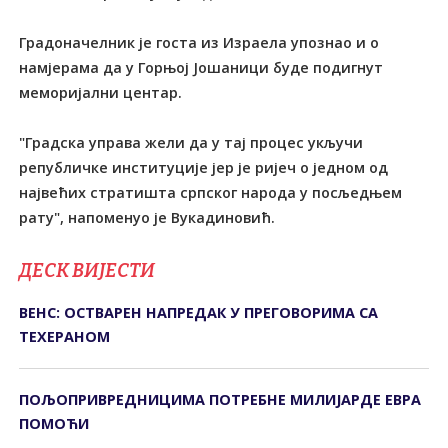
Градоначелник је госта из Израела упознао и о
намјерама да у Горњој Јошаници буде подигнут
меморијални центар.
"Градска управа жели да у тај процес укључи
републичке институције јер је ријеч о једном од
највећих стратишта српског народа у посљедњем
рату", напоменуо је Вукадиновић.
ДЕСК ВИЈЕСТИ
ВЕНС: ОСТВАРЕН НАПРЕДАК У ПРЕГОВОРИМА СА
ТЕХЕРАНОМ
ПОЉОПРИВРЕДНИЦИМА ПОТРЕБНЕ МИЛИЈАРДЕ ЕВРА
ПОМОЋИ