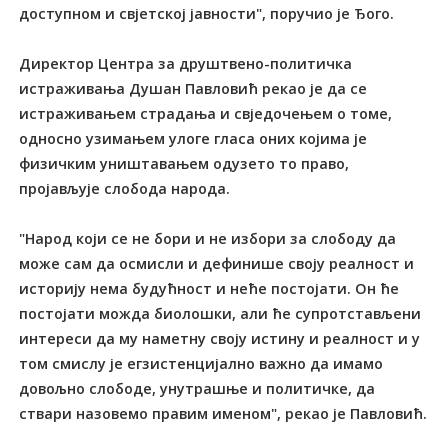
доступном и свјетској јавности", поручио је Ђого.
Директор Центра за друштвено-политичка
истраживања Душан Павловић рекао је да се
истраживањем страдања и свједочењем о томе,
односно узимањем улоге гласа оних којима је
физичким уништавањем одузето то право,
пројављује слобода народа.
"Народ који се не бори и не избори за слободу да
може сам да осмисли и дефинише своју реалност и
историју нема будућност и неће постојати. Он ће
постојати можда биолошки, али ће супротстављени
интереси да му наметну своју истину и реалност и у
том смислу је егзистенцијално важно да имамо
довољно слободе, унутрашње и политичке, да
ствари назовемо правим именом", рекао је Павловић.