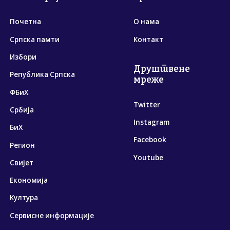
Почетна
О нама
Српска памти
Контакт
Избори
Друштвене
Република Српска
мреже
ФБиХ
Twitter
Србија
Instagram
БиХ
Facebook
Регион
Youtube
Свијет
Економија
Култура
Сервисне информације