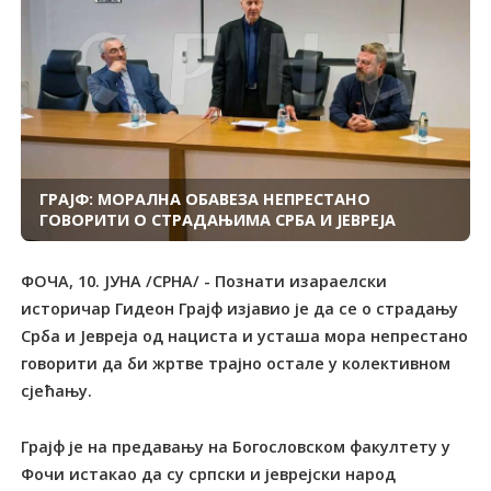
ГРАЈФ: МОРАЛНА ОБАВЕЗА НЕПРЕСТАНО
ГОВОРИТИ О СТРАДАЊИМА СРБА И ЈЕВРЕЈА
ФОЧА, 10. ЈУНА /СРНА/ - Познати изараелски
историчар Гидеон Грајф изјавио је да се о страдању
Срба и Јевреја од нациста и усташа мора непрестано
говорити да би жртве трајно остале у колективном
сјећању.
Грајф је на предавању на Богословском факултету у
Фочи истакао да су српски и јеврејски народ