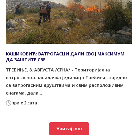
КАШИКОВИЋ: ВАТРОГАСЦИ ДАЛИ СВОЈ МАКСИМУМ
ДА ЗАШТИТЕ СВЕ
ТРЕБИЊЕ, 8. АВГУСТА /СРНА/ - Tериторијална
ватрогасно-спасилачка јединица Tребиње, заједно
са ватрогасним друштвима и свим расположивим
снагама, дала...
прије 2 сата
Учитај још