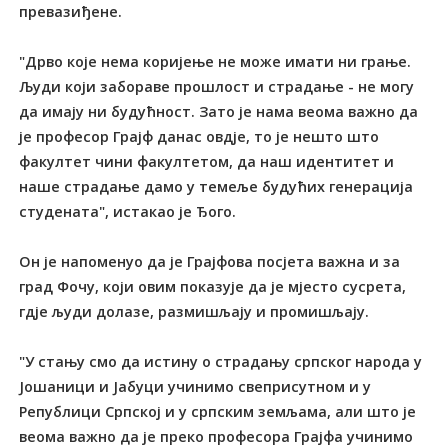
превазиђене.
"Дрво које нема коријење не може имати ни грање.
Људи који забораве прошлост и страдање - не могу
да имају ни будућност. Зато је нама веома важно да
је професор Грајф данас овдје, то је нешто што
факултет чини факултетом, да наш идентитет и
наше страдање дамо у темеље будућих генерација
студената", истакао је Ђого.
Он је напоменуо да је Грајфова посјета важна и за
град Фочу, који овим показује да је мјесто сусрета,
гдје људи долазе, размишљају и промишљају.
"У стању смо да истину о страдању српског народа у
Јошаници и Јабуци учинимо свеприсутном и у
Републици Српској и у српским земљама, али што је
веома важно да је преко професора Грајфа учинимо