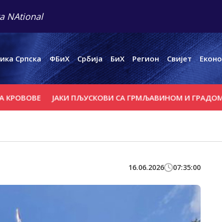
a NAtional
ика Српска
ФБиХ
Србија
БиХ
Регион
Свијет
Еконо
ОВЕ
ЈАКИ ПЉУСКОВИ СА ГРМЉАВИНОМ И ГРАДОМ У ПОЈ
16.06.2026
07:35:00