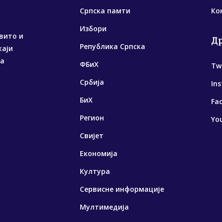
Српска памти
Ко
Избори
вито и
Д
Република Српска
жаји
са
ФБиХ
Tw
Србија
In
БиХ
Fa
Регион
Yo
Свијет
Економија
Култура
Сервисне информације
Мултимедија