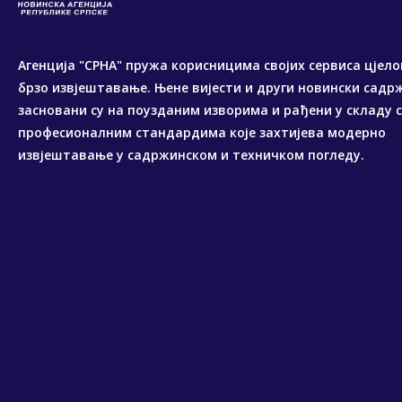
Агенција "СРНА" пружа корисницима својих сервиса цјело
брзо извјештавање. Њене вијести и други новински садр
засновани су на поузданим изворима и рађени у складу 
професионалним стандардима које захтијева модерно
извјештавање у садржинском и техничком погледу.