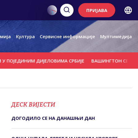
ПРИЈАВА
мија
Култура
Сервисне информације
Мултимедија
ЕДИНИМ ДИЈЕЛОВИМА СРБИЈЕ
ВАШИНГТОН СЕ ПРОТИВИ 
ДЕСК ВИЈЕСТИ
ДОГОДИЛО СЕ НА ДАНАШЊИ ДАН