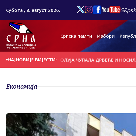
SRpsk
Субота , 8. август 2026.
Српска памти
Избори
Републ
НАЈНОВИЈЕ ВИЈЕСТИ:
 ДАНАШЊИ ДАН
ОЛУЈА ЧУПАЛА ДРВЕЋЕ И НОСИЛА КРОВ
Економија