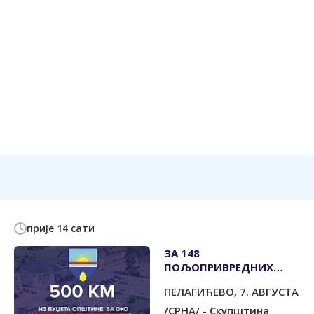
прије 14 сати
ЗА 148
ПОЉОПРИВРЕДНИХ
ГАЗДИНСТАВА ПО 500
ПЕЛАГИЋЕВО, 7. АВГУСТА
КМ
/СРНА/ - Скупштина