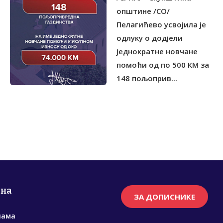
општине /СО/
Пелагићево усвојила је
одлуку о додјели
једнократне новчане
помоћи од по 500 КМ за
148 пољоприв...
рна
ЗА ДОПИСНИКЕ
нама