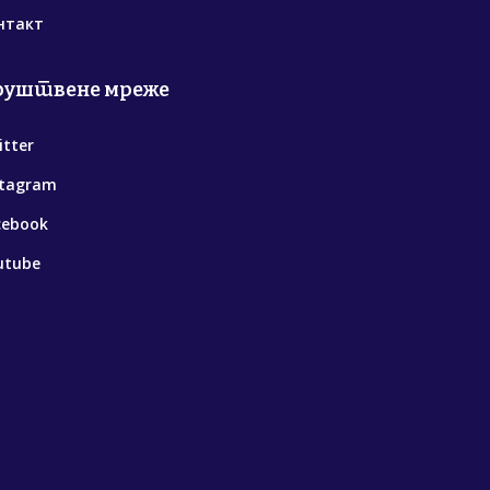
нтакт
руштвене мреже
itter
stagram
cebook
utube