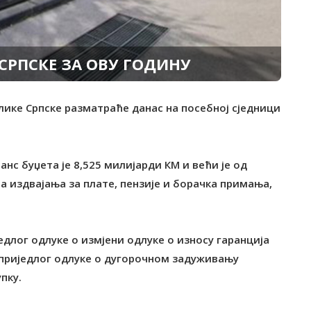
 СРПСКЕ ЗА ОВУ ГОДИНУ
лике Српске разматраће данас на посебној сједници
анс буџета је 8,525 милијарди КМ и већи је од
ћа издвајања за плате, пензије и борачка примања,
едлог одлуке о измјени одлуке о износу гаранција
е приједлог одлуке о дугорочном задуживању
пку.