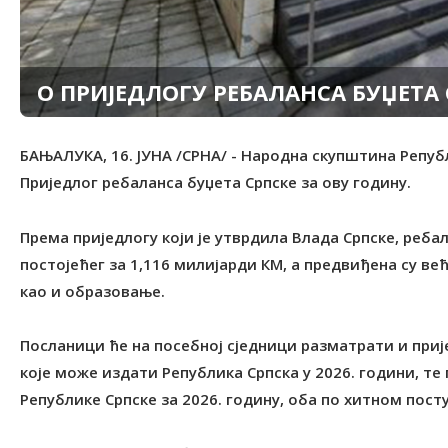
О ПРИЈЕДЛОГУ РЕБАЛАНСА БУЏЕТА
БАЊАЛУКА, 16. ЈУНА /СРНА/ - Народна скупштина Репуб
Приједлог ребаланса буџета Српске за ову годину.
Према приједлогу који је утврдила Влада Српске, ребал
постојећег за 1,116 милијарди КМ, а предвиђена су ве
као и образовање.
Посланици ће на посебној сједници разматрати и приј
које може издати Република Српска у 2026. години, т
Републике Српске за 2026. годину, оба по хитном посту