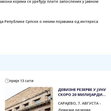
акона којима се уређују плате запослених у јавном
а Републике Српске о неким појавама од интереса
прије 13 сати
ДЕВИЗНЕ РЕЗЕРВЕ У ЈУНУ
СКОРО 20 МИЛИЈАРДИ
КМ
САРАЈЕВО, 7. АВГУСТА -
Девизне резерве