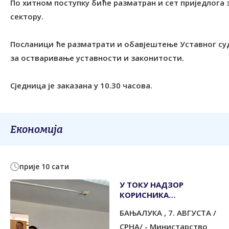
По хитном поступку биће разматран и сет приједлога з
сектору.
Посланици ће разматрати и обавјештење Уставног суд
за остваривање уставности и законитости.
Сједница је заказана у 10.30 часова.
Економија
прије 10 сати
У ТОКУ НАДЗОР
КОРИСНИКА
ПОДСТИЦАЈА ЗА
БАЊАЛУКА , 7. АВГУСТА /
УЛАГАЊА
СРНА/ - Министарство