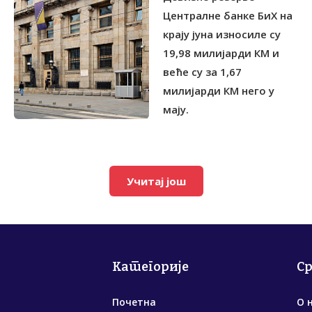
Централне банке БиХ на
крају јуна износиле су
19,98 милијарди КМ и
веће су за 1,67
милијарди КМ него у
мају.
Учитај још
Категорије
С
Почетна
О 