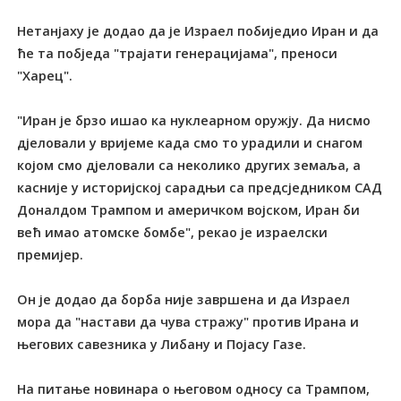
Нетанјаху је додао да је Израел побиједио Иран и да
ће та побједа "трајати генерацијама", преноси
"Харец".
"Иран је брзо ишао ка нуклеарном оружју. Да нисмо
дјеловали у вријеме када смо то урадили и снагом
којом смо дјеловали са неколико других земаља, а
касније у историјској сарадњи са предсједником САД
Доналдом Трампом и америчком војском, Иран би
већ имао атомске бомбе", рекао је израелски
премијер.
Он је додао да борба није завршена и да Израел
мора да "настави да чува стражу" против Ирана и
његових савезника у Либану и Појасу Газе.
На питање новинара о његовом односу са Трампом,