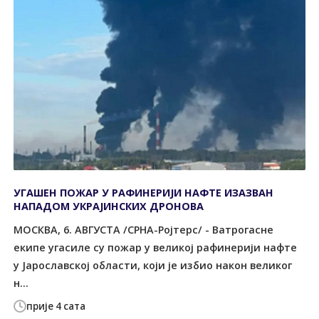
УГАШЕН ПОЖАР У РАФИНЕРИЈИ НАФТЕ ИЗАЗВАН
НАПАДОМ УКРАЈИНСКИХ ДРОНОВА
МОСКВА, 6. АВГУСТА /СРНА-Ројтерс/ - Ватрогасне
екипе угасиле су пожар у великој рафинерији нафте
у Јарославској области, који је избио након великог
н...
прије 4 сата