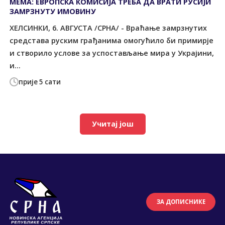
МЕМА: ЕВРОПСКА КОМИСИЈА ТРЕБА ДА ВРАТИ РУСИЈИ
ЗАМРЗНУТУ ИМОВИНУ
ХЕЛСИНКИ, 6. АВГУСТА /СРНА/ - Враћање замрзнутих
средстава руским грађанима омогућило би примирје
и створило услове за успостављање мира у Украјини,
и...
прије 5 сати
Учитај још
ЗА ДОПИСНИКЕ