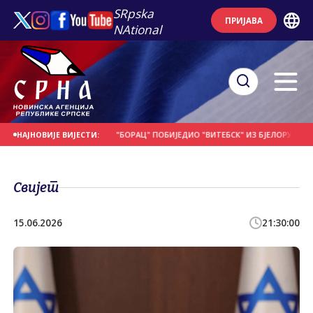
SRpska
ПРИЈАВА
NAtional
Е НА ДАНАШЊИ ДАН
"БОРАЦ" ПОБИЈЕДИО "ВИТЕБСК" ИЗ БЈЕЛОРУСИЈЕ
П
НАЈНОВИЈЕ ВИЈЕСТИ:
Свијет
15.06.2026
21:30:00