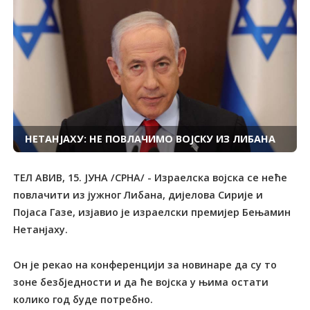
НЕТАНЈАХУ: НЕ ПОВЛАЧИМО ВОЈСКУ ИЗ ЛИБАНА
ТЕЛ АВИВ, 15. ЈУНА /СРНА/ - Израелска војска се неће
повлачити из јужног Либана, дијелова Сирије и
Појаса Газе, изјавио је израелски премијер Бењамин
Нетанјаху.
Он је рекао на конференцији за новинаре да су то
зоне безбједности и да ће војска у њима остати
колико год буде потребно.