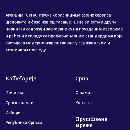
Агенција "СРНА" пружа корисницима својих сервиса
цјеловито и брзо извјештавање. Њене вијести и други
новински садржаји засновани су на поузданим изворима
и рађени у складу са професионалним стандардима које
захтијева модерно извјештавање у садржинском и
техничком погледу.
Категорије
Срна
Почетна
О нама
Српска памти
Контакт
Избори
Друштвене
Република Српска
мреже