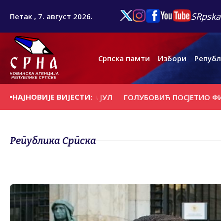
SRpska
Петак , 7. август 2026.
Српска памти
Избори
Републ
НАЈНОВИЈЕ ВИЈЕСТИ:
СПЛАТА ПЕНЗИЈА ЗА ЈУЛ
ГОЛУБОВИЋ ПОСЈЕТИО ФИСКУЛТ
Република Српска