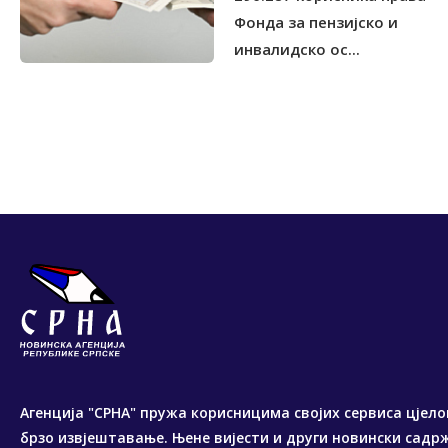
Фонда за пензијско и
инвалидско ос...
Агенција "СРНА" пружа корисницима својих сервиса цјело
брзо извјештавање. Њене вијести и други новински садр