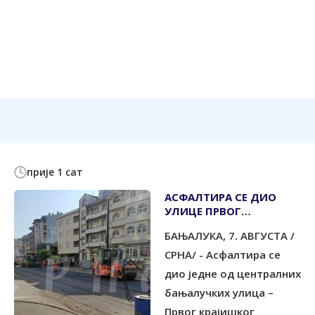
прије 1 сат
АСФАЛТИРА СЕ ДИО
УЛИЦЕ ПРВОГ
КРАЈИШКОГ КОРПУСА
БАЊАЛУКА, 7. АВГУСТА /
СРНА/ - Асфалтира се
дио једне од централних
бањалучких улица –
Првог крајишког