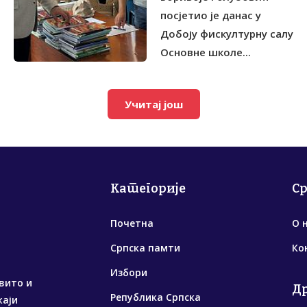
посјетио је данас у
Добоју фискултурну салу
Основне школе...
Учитај још
Категорије
С
Почетна
О 
Српска памти
Ко
Избори
вито и
Д
Република Српска
жаји