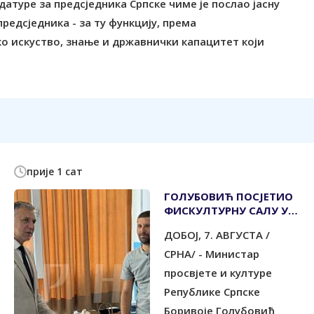
датуре за предсједника Српске чиме је послао јасну
редсједника - за ту функцију, према
 искуство, знање и државнички капацитет који
прије 1 сат
ГОЛУБОВИЋ ПОСЈЕТИО
ФИСКУЛТУРНУ САЛУ У
РЕКОНСТРУКЦИЈИ И
ДОБОЈ, 7. АВГУСТА /
УРУЧИО УЏБЕНИКЕ
СРНА/ - Министар
просвјете и културе
Републике Српске
Боривоје Голубовић