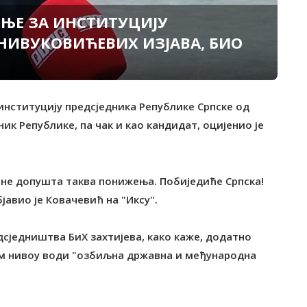
ЕЊЕ ЗА ИНСТИТУЦИЈУ
НИВУКОВИЋЕВИХ ИЗЈАВА, БИО
 институцију предсједника Републике Српске од
ик Републике, па чак и као кандидат, оцијенио је
а не допушта таква понижења. Побиједиће Српска!
авио је Ковачевић на "Иксу".
дсједништва БиХ захтијева, како каже, додатно
том нивоу води "озбиљна државна и међународна