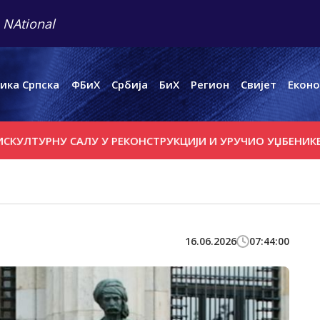
 NAtional
ика Српска
ФБиХ
Србија
БиХ
Регион
Свијет
Еконо
УРНУ САЛУ У РЕКОНСТРУКЦИЈИ И УРУЧИО УЏБЕНИКЕ
ТЕ
16.06.2026
07:44:00