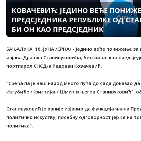
КОВАЧЕВИЋ: ЈЕДИНО ВЕЋЕ ПОНИЖ
ПРЕДСЈЕДНИКА РЕПУБЛИКЕ ОД СТА
БИ ОН КАО ПРЕДСЈЕДНИК
БАЊАЛУКА, 16. ЈУНА /СРНА/ - Једино веће понижење за
изјава Драшка Станивуковића, био би он као предсједн
портпарол СНСД-а Радован Ковачевић.
"Срећа па је наш народ много пута до сада доказао д
Изгубиће /Кристијан/ Шмит и његов Станивуковић", обј
Станивуковић је раније изјавио да функција члана Пре
политичко искуству, посебну одговорност јер се на 
политика".