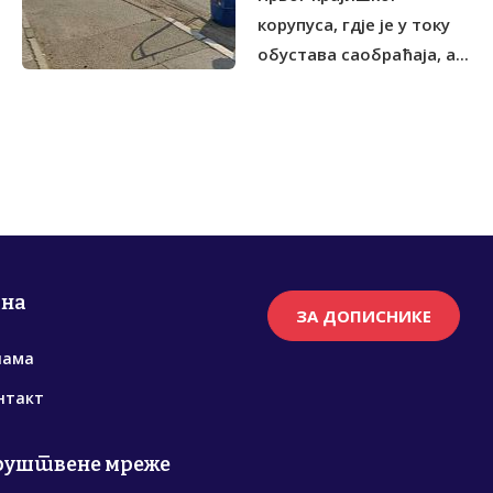
корупуса, гдје је у току
обустава саобраћаја, а...
рна
ЗА ДОПИСНИКЕ
нама
нтакт
руштвене мреже