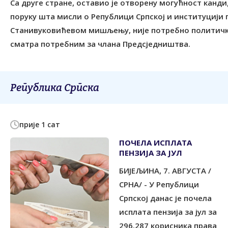
Са друге стране, оставио је отворену могућност канди
поруку шта мисли о Републици Српској и институцији п
Станивуковићевом мишљењу, није потребно политичко
сматра потребним за члана Предсједништва.
Република Српска
прије 1 сат
ПОЧЕЛА ИСПЛАТА
ПЕНЗИЈА ЗА ЈУЛ
БИЈЕЉИНА, 7. АВГУСТА /
СРНА/ - У Републици
Српској данас је почела
исплата пензија за јул за
296.287 корисника права