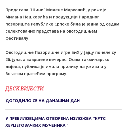
Представа "Шине" Милене Марковић, у режији
Милана Нешковића и продукцији Народног
позоришта Републике Српске била је једна од седам
селектованих представа на овогодишњем
фестивалу.
Овогодишње Позоришне игре БиХ у Јајцу почеле су
26. јуна, а завршене вечерас. Осим такмичарског
дијела, публика је имала прилику да ужива и у
богатом пратећем програму.
ДЕСК ВИЈЕСТИ
ДОГОДИЛО СЕ НА ДАНАШЊИ ДАН
У ПРЕБИЛОВЦИМА ОTВОРЕНА ИЗЛОЖБА ''КРTС
ХЕРЦЕГОВАЧКИХ МУЧЕНИКА''