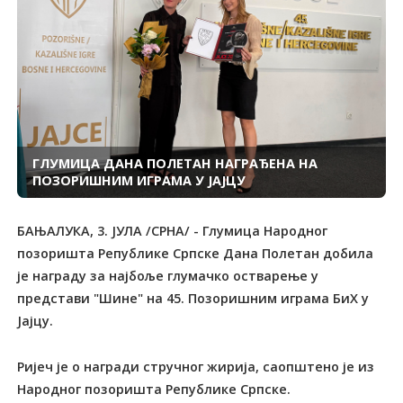
ГЛУМИЦА ДАНА ПОЛЕТАН НАГРАЂЕНА НА
ПОЗОРИШНИМ ИГРАМА У ЈАЈЦУ
БАЊАЛУКА, 3. ЈУЛА /СРНА/ - Глумица Народног
позоришта Републике Српске Дана Полетан добила
је награду за најбоље глумачко остварење у
представи "Шине" на 45. Позоришним играма БиХ у
Јајцу.
Ријеч је о награди стручног жирија, саопштено је из
Народног позоришта Републике Српске.