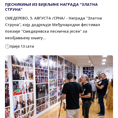
ПЈЕСНИКИЊИ ИЗ БИЈЕЉИНЕ НАГРАДА "ЗЛАТНА
СТРУНА"
СМЕДЕРЕВО, 5. АВГУСТА /СРНА/ - Награда "Златна
Струна", коју додјељује Међународни фестивал
поезије "Смедеревска песничка јесен" за
необјављену књигу...
прије 13 сати