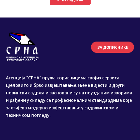
ЗА ДОПИСНИКЕ
Агенција "СРНА" пружа корисницима својих сервиса
цјеловито и брзо извјештавање. Њене вијести и други
новински садржаји засновани су на поузданим изворима
и рађени у складу са професионалним стандардима које
захтијева модерно извјештавање у садржинском и
техничком погледу.