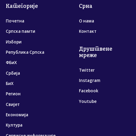
Категорије
Срна
Почетна
О нама
Српска памти
Контакт
Избори
Друштвене
Република Српска
мреже
ФБиХ
Twitter
Србија
Instagram
БиХ
Facebook
Регион
Youtube
Свијет
Економија
Култура
Сервисне информације