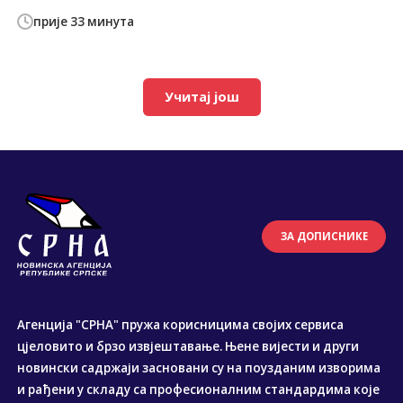
прије 33 минута
Учитај још
ЗА ДОПИСНИКЕ
Агенција "СРНА" пружа корисницима својих сервиса
цјеловито и брзо извјештавање. Њене вијести и други
новински садржаји засновани су на поузданим изворима
и рађени у складу са професионалним стандардима које