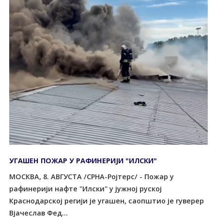
УГАШЕН ПОЖАР У РАФИНЕРИЈИ "ИЛСКИ"
МОСКВА, 8. АВГУСТА /СРНА-Ројтерс/ - Пожар у
рафинерији нафте "Илски" у јужној руској
Краснодарској регији је угашен, саопштио је гуверер
Вјачеслав Фед...