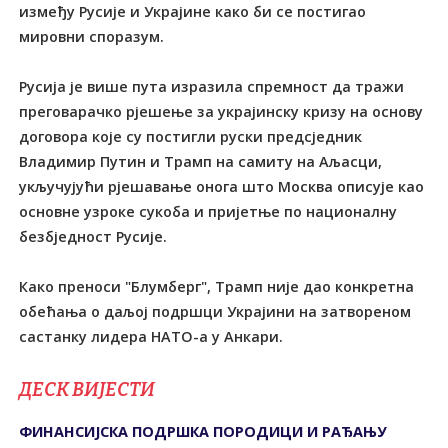
између Русије и Украјине како би се постигао
мировни споразум.
Русија је више пута изразила спремност да тражи
преговарачко рјешење за украјинску кризу на основу
договора које су постигли руски предсједник
Владимир Путин и Трамп на самиту на Аљасци,
укључујући рјешавање онога што Москва описује као
основне узроке сукоба и пријетње по националну
безбједност Русије.
Како преноси "Блумберг", Трамп није дао конкретна
обећања о даљој подршци Украјини на затвореном
састанку лидера НАТО-а у Анкари.
ДЕСК ВИЈЕСТИ
ФИНАНСИЈСКА ПОДРШКА ПОРОДИЦИ И РАЂАЊУ