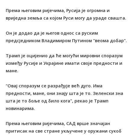
Према његовим ријечима, Русија је огромна и
вриједна земља са којом Руси могу да ураде свашта.
Он је додао да је његов однос са руским
предсједником Владимиром Путином "веома добар".
Трамп је оцијенио да ће могући мировни споразум
између Русије и Украјине имати своје предности и
мане.
"Овај споразум се разрађује већ дуго. Има
предности, мане, они знају шта је то. Зеленски зна
шта је то боље од било кога", рекао је Трамп
новинарима.
Према његовим ријечима, САД врше значајан
притисак на све стране укључене у оружани сукоб