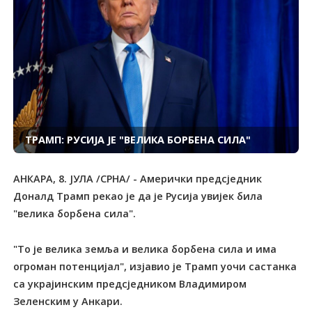
ТРАМП: РУСИЈА ЈЕ "ВЕЛИКА БОРБЕНА СИЛА"
АНКАРА, 8. ЈУЛА /СРНА/ - Амерички предсједник
Доналд Трамп рекао је да је Русија увијек била
"велика борбена сила".
"То је велика земља и велика борбена сила и има
огроман потенцијал", изјавио је Трамп уочи састанка
са украјинским предсједником Владимиром
Зеленским у Анкари.