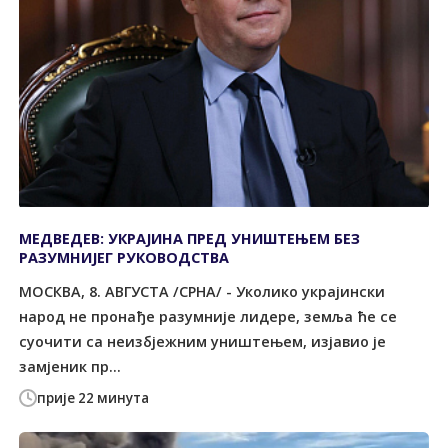
МЕДВЕДЕВ: УКРАЈИНА ПРЕД УНИШТЕЊЕМ БЕЗ
РАЗУМНИЈЕГ РУКОВОДСТВА
МОСКВА, 8. АВГУСТА /СРНА/ - Уколико украјински
народ не пронађе разумније лидере, земља ће се
суочити са неизбјежним уништењем, изјавио је
замјеник пр...
прије 22 минута