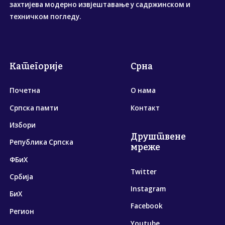
захтијева модерно извјештавање у садржинском и
техничком погледу.
Категорије
Срна
Почетна
О нама
Српска памти
Контакт
Избори
Друштвене
Република Српска
мреже
ФБиХ
Twitter
Србија
Instagram
БиХ
Facebook
Регион
Youtube