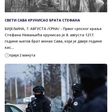
СВЕТИ САВА КРУНИСАО БРАТА СТЕФАНА
БИЈЕЉИНА, 7. АВГУСТА /СРНА/ - Првог српског краља
Стефана Немањића крунисао је 8. августа 1217.
године његов брат монах Сава, који је двије године
кас...
прије 2 минута