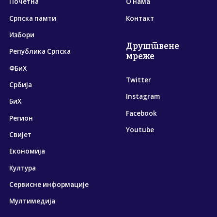
Почетна
О нама
Српска памти
Контакт
Избори
Друштвене
Република Српска
мреже
ФБиХ
Twitter
Србија
Instagram
БиХ
Facebook
Регион
Youtube
Свијет
Економија
Култура
Сервисне информације
Мултимедија