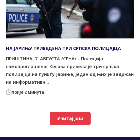
НА ЈАРИЊУ ПРИВЕДЕНА ТРИ СРПСКА ПОЛИЦАЈЦА
ПРИШТИНА, 7. АВГУСТА /СРНА/ - Полиција
самопроглашеног Косова привела је три српска
полицајца на пункту Јариње, један од њих је задржан
на информативн...
прије 2 минута
Учитај још