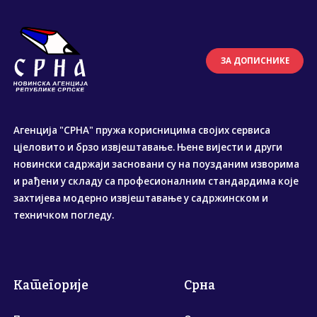
ЗА ДОПИСНИКЕ
Агенција "СРНА" пружа корисницима својих сервиса
цјеловито и брзо извјештавање. Њене вијести и други
новински садржаји засновани су на поузданим изворима
и рађени у складу са професионалним стандардима које
захтијева модерно извјештавање у садржинском и
техничком погледу.
Категорије
Срна