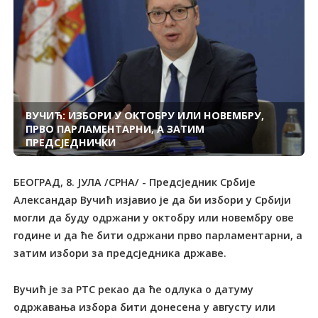
ВУЧИЋ: ИЗБОРИ У ОКТОБРУ ИЛИ НОВЕМБРУ,
ПРВО ПАРЛАМЕНТАРНИ, А ЗАТИМ
ПРЕДСЈЕДНИЧКИ
БЕОГРАД, 8. ЈУЛА /СРНА/ - Предсједник Србије
Александар Вучић изјавио је да би избори у Србији
могли да буду одржани у октобру или новембру ове
године и да ће бити одржани прво парламентарни, а
затим избори за предсједника државе.
Вучић је за РТС рекао да ће одлука о датуму
одржавања избора бити донесена у августу или