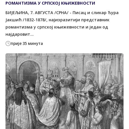
РОМАНТИЗМА У СРПСКОЈ КЊИЖЕВНОСТИ
БИЈЕЉИНА, 7. АВГУСТА /СРНА/ - Писац и сликар Ђура
Јакшић /1832-1878/, најизразитији представник
романтизма у српској књижевности и један од
најдаровит...
прије 35 минута