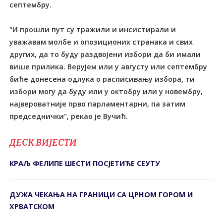
септембру.
"И прошли пут су тражили и инсистирали и
уважавам молбе и опозиционих странака и свих
других, да то буду раздвојени избори да би имали
више прилика. Верујем или у августу или септембру
биће донесена одлука о расписивању избора, ти
избори могу да буду или у октобру или у новембру,
највероватније прво парламентарни, па затим
председнички", рекао је Вучић.
ДЕСК ВИЈЕСТИ
КРАЉ ФЕЛИПЕ ШЕСТИ ПОСЈЕТИЋЕ СЕУТУ
ДУЖА ЧЕКАЊА НА ГРАНИЦИ СА ЦРНОМ ГОРОМ И
ХРВАТСКОМ