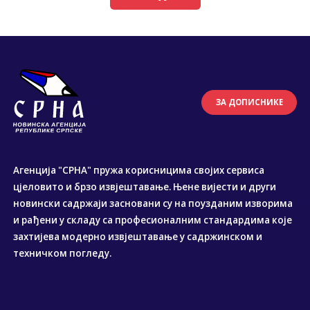
ЗА ДОПИСНИКЕ
Агенција "СРНА" пружа корисницима својих сервиса
цјеловито и брзо извјештавање. Њене вијести и други
новински садржаји засновани су на поузданим изворима
и рађени у складу са професионалним стандардима које
захтијева модерно извјештавање у садржинском и
техничком погледу.