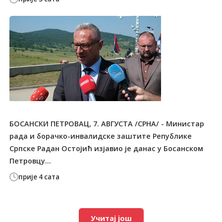
БОСАНСКИ ПЕТРОВАЦ, 7. АВГУСТА /СРНА/ - Министар
рада и борачко-инвалидске заштите Републике
Српске Радан Остојић изјавио је данас у Босанском
Петровцу...
прије 4 сата
Учитај још