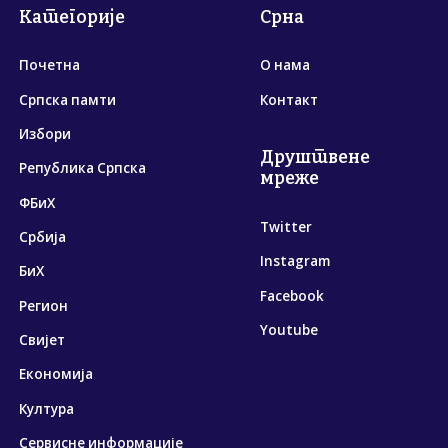
Категорије
Срна
Почетна
О нама
Српска памти
Контакт
Избори
Друштвене
Република Српска
мреже
ФБиХ
Twitter
Србија
Instagram
БиХ
Facebook
Регион
Youtube
Свијет
Економија
Култура
Сервисне информације