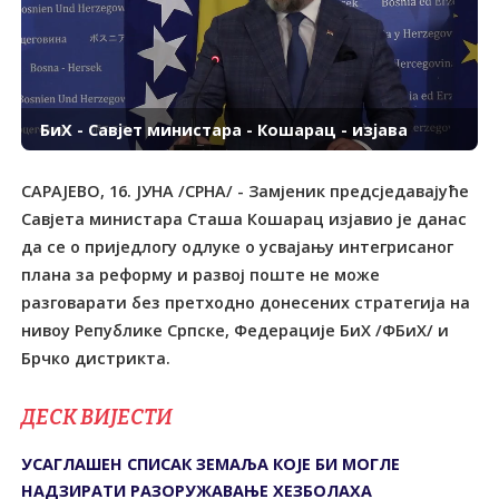
БиХ - Савјет министара - Кошарац - изјава
САРАЈЕВО, 16. ЈУНА /СРНА/ - Замјеник предсједавајуће
Савјета министара Сташа Кошарац изјавио је данас
да се о приједлогу одлуке о усвајању интегрисаног
плана за реформу и развој поште не може
разговарати без претходно донесених стратегија на
нивоу Републике Српске, Федерације БиХ /ФБиХ/ и
Брчко дистрикта.
ДЕСК ВИЈЕСТИ
УСАГЛАШЕН СПИСАК ЗЕМАЉА КОЈЕ БИ МОГЛЕ
НАДЗИРАТИ РАЗОРУЖАВАЊЕ ХЕЗБОЛАХА