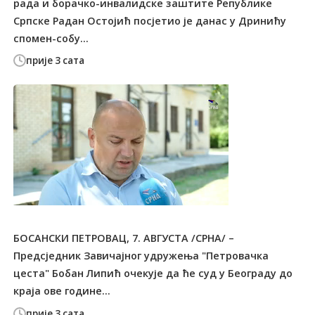
рада и борачко-инвалидске заштите Републике
Српске Радан Остојић посјетио је данас у Дринићу
спомен-собу...
прије 3 сата
БОСАНСКИ ПЕТРОВАЦ, 7. АВГУСТА /СРНА/ –
Предсједник Завичајног удружења "Петровачка
цеста" Бобан Липић очекује да ће суд у Београду до
краја ове године...
прије 3 сата