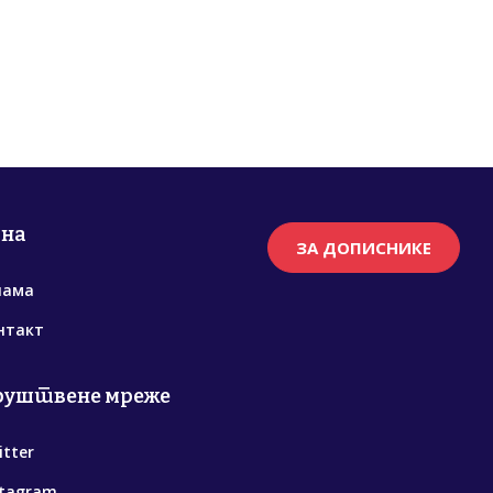
рна
ЗА ДОПИСНИКЕ
нама
нтакт
руштвене мреже
itter
stagram