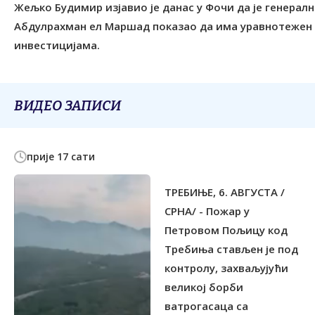
Жељко Будимир изјавио је данас у Фочи да је генералн
Абдулрахман ел Маршад показао да има уравнотежен пр
инвестицијама.
ВИДЕО ЗАПИСИ
прије 17 сати
ТРЕБИЊЕ, 6. АВГУСТА /
СРНА/ - Пожар у
Петровом Пољицу код
Tребиња стављен је под
контролу, захваљујући
великој борби
ватрогасаца са