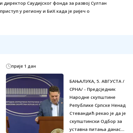
и директор Саудијског фонда за развој Султан
иступ у региону и БиХ када је ријеч о
прије 1 дан
БАЊАЛУКА, 5. АВГУСТА /
СРНА/ - Предсједник
Народне скупштине
Републике Српске Ненад
Стевандић рекао је да је
скупштински Одбор за
уставна питања данас...