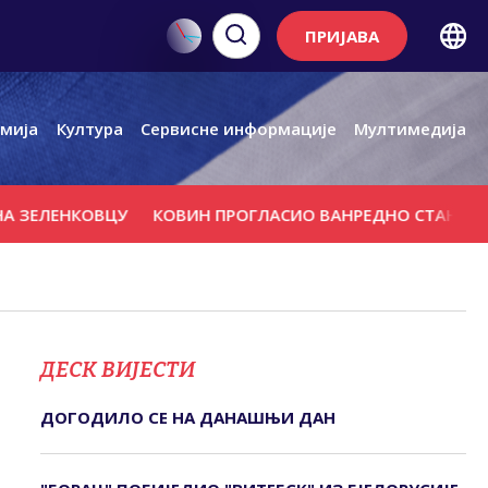
ПРИЈАВА
мија
Култура
Сервисне информације
Мултимедија
ЗЕЛЕНКОВЦУ
КОВИН ПРОГЛАСИО ВАНРЕДНО СТАЊЕ
УГ
ДЕСК ВИЈЕСТИ
ДОГОДИЛО СЕ НА ДАНАШЊИ ДАН