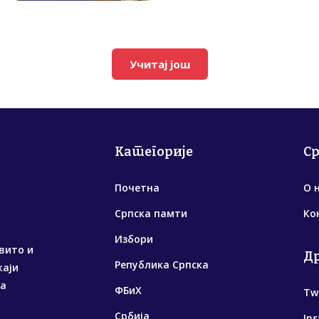
Учитај још
Категорије
С
Почетна
О 
Српска памти
Ко
Избори
вито и
Д
Република Српска
жаји
са
ФБиХ
Tw
Србија
In