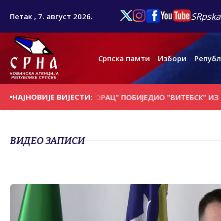
SRpska
Петак , 7. август 2026.
Српска памти
Избори
Републ
НАЈНОВИЈЕ ВИЈЕСТИ:
А ДАНАШЊИ ДАН
"БОРАЦ" ПОБИЈЕДИО "ВИТЕБСК" ИЗ БЈЕ
ВИДЕО ЗАПИСИ