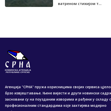
ватреном стихијом т...
Агенција "СРНА" пружа корисницима својих сервиса цјело
брзо извјештавање. Њене вијести и други новински садр
засновани су на поузданим изворима и рађени у складу 
професионалним стандардима које захтијева модерно