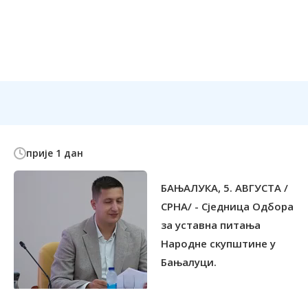
прије 1 дан
БАЊАЛУКА, 5. АВГУСТА /
СРНА/ - Сједница Одбора
за уставна питања
Народне скупштине у
Бањалуци.