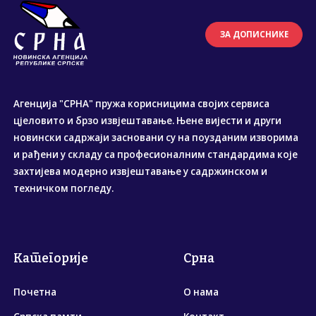
ЗА ДОПИСНИКЕ
Агенција "СРНА" пружа корисницима својих сервиса
цјеловито и брзо извјештавање. Њене вијести и други
новински садржаји засновани су на поузданим изворима
и рађени у складу са професионалним стандардима које
захтијева модерно извјештавање у садржинском и
техничком погледу.
Категорије
Срна
Почетна
О нама