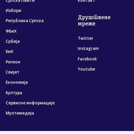
Српска памти
Контакт
Избори
Друштвене
Република Српска
мреже
ФБиХ
Twitter
Србија
Instagram
БиХ
Facebook
Регион
Youtube
Свијет
Економија
Култура
Сервисне информације
Мултимедија