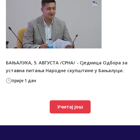
БАЊАЛУКА, 5. АВГУСТА /СРНА/ - Сједница Одбора за
уставна питања Народне скупштине у Бањалуци.
прије 1 дан
Учитај још