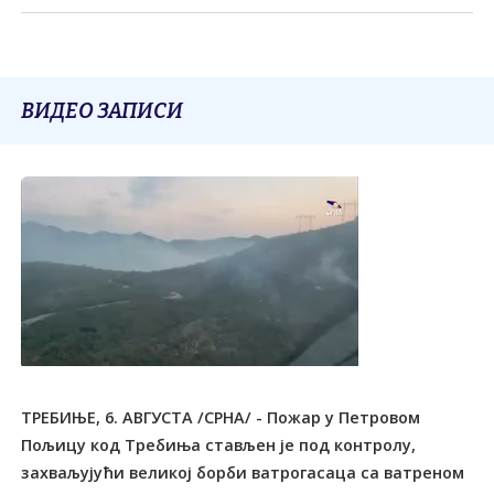
ВИДЕО ЗАПИСИ
ТРЕБИЊЕ, 6. АВГУСТА /СРНА/ - Пожар у Петровом
Пољицу код Tребиња стављен је под контролу,
захваљујући великој борби ватрогасаца са ватреном