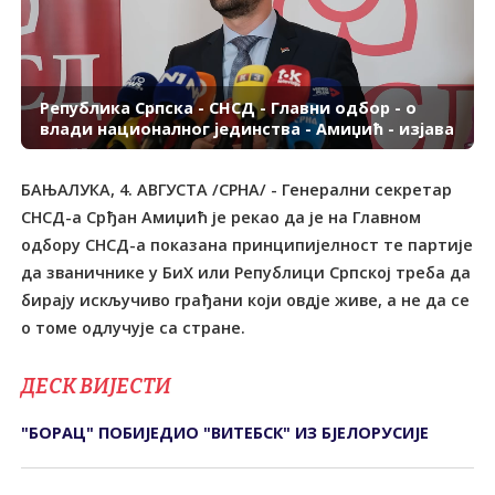
Република Српска - СНСД - Главни одбор - о
влади националног јединства - Амиџић - изјава
БАЊАЛУКА, 4. АВГУСТА /СРНА/ - Генерални секретар
СНСД-а Срђан Амиџић је рекао да је на Главном
одбору СНСД-а показана принципијелност те партије
да званичнике у БиХ или Републици Српској треба да
бирају искључиво грађани који овдје живе, а не да се
ДЕСК ВИЈЕСТИ
"БОРАЦ" ПОБИЈЕДИО "ВИТЕБСК" ИЗ БЈЕЛОРУСИЈЕ