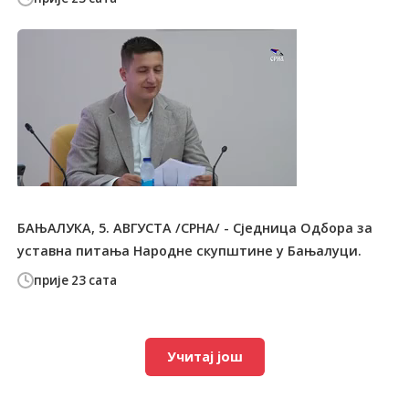
БАЊАЛУКА, 5. АВГУСТА /СРНА/ - Сједница Одбора за
уставна питања Народне скупштине у Бањалуци.
прије 23 сата
Учитај још