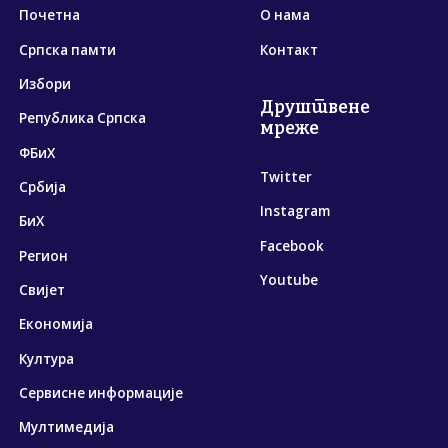
Почетна
О нама
Српска памти
Контакт
Избори
Друштвене
Република Српска
мреже
ФБиХ
Twitter
Србија
Instagram
БиХ
Facebook
Регион
Youtube
Свијет
Економија
Култура
Сервисне информације
Мултимедија