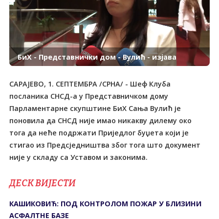
БиХ - Представнички дом - Вулић - изјава
САРАЈЕВО, 1. СЕПТЕМБРА /СРНА/ - Шеф Клуба
посланика СНСД-а у Представничком дому
Парламентарне скупштине БиХ Сања Вулић је
поновила да СНСД није имао никакву дилему око
тога да неће подржати Приједлог буџета који је
стигао из Предсједништва због тога што документ
није у складу са Уставом и законима.
ДЕСК ВИЈЕСТИ
КАШИКОВИЋ: ПОД КОНТРОЛОМ ПОЖАР У БЛИЗИНИ
АСФАЛТНЕ БАЗЕ