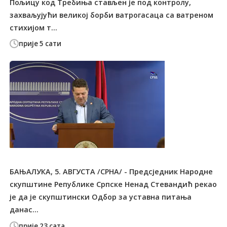
Пољицу код Tребиња стављен је под контролу,
захваљујући великој борби ватрогасаца са ватреном
стихијом т...
прије 5 сати
БАЊАЛУКА, 5. АВГУСТА /СРНА/ - Предсједник Народне
скупштине Републике Српске Ненад Стевандић рекао
је да је скупштински Одбор за уставна питања
данас...
прије 23 сата