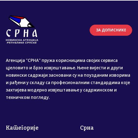
ЗА ДОПИСНИКЕ
Агенција "СРНА" пружа корисницима својих сервиса
цјеловито и брзо извјештавање. Њене вијести и други
новински садржаји засновани су на поузданим изворима
и рађени у складу са професионалним стандардима које
захтијева модерно извјештавање у садржинском и
техничком погледу.
Категорије
Срна