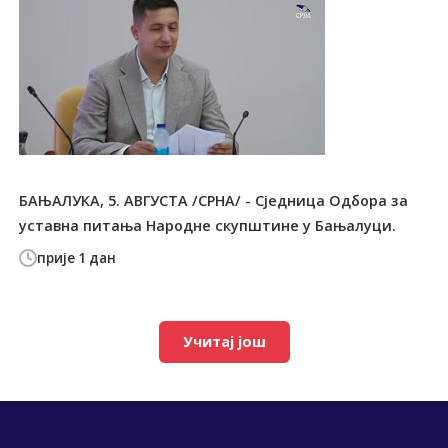
БАЊАЛУКА, 5. АВГУСТА /СРНА/ - Сједница Одбора за
уставна питања Народне скупштине у Бањалуци.
прије 1 дан
Учитај још