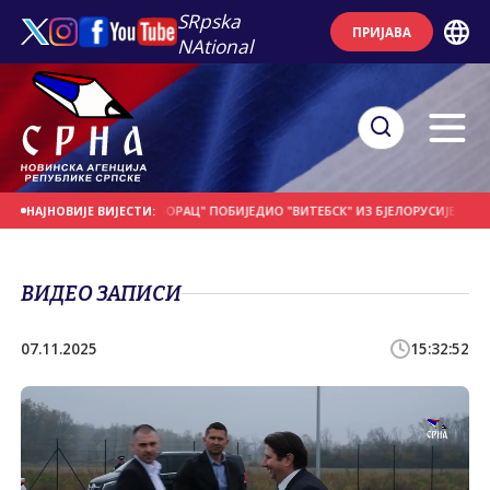
SRpska
ПРИЈАВА
NAtional
 НА ДАНАШЊИ ДАН
"БОРАЦ" ПОБИЈЕДИО "ВИТЕБСК" ИЗ БЈЕЛОРУСИЈЕ
ПО
НАЈНОВИЈЕ ВИЈЕСТИ:
ВИДЕО ЗАПИСИ
07.11.2025
15:32:52