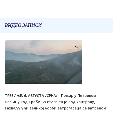
ВИДЕО ЗАПИСИ
ТРЕБИЊЕ, 6. АВГУСТА /СРНА/ - Пожар у Петровом
Пољицу код Tребиња стављен је под контролу,
захваљујући великој борби ватрогасаца са ватреном