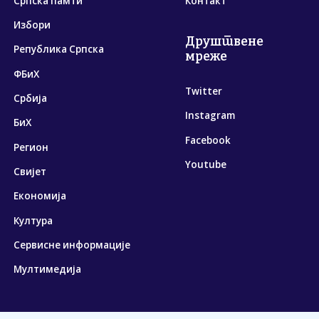
Српска памти
Контакт
Избори
Друштвене
Република Српска
мреже
ФБиХ
Twitter
Србија
Instagram
БиХ
Facebook
Регион
Youtube
Свијет
Економија
Култура
Сервисне информације
Мултимедија