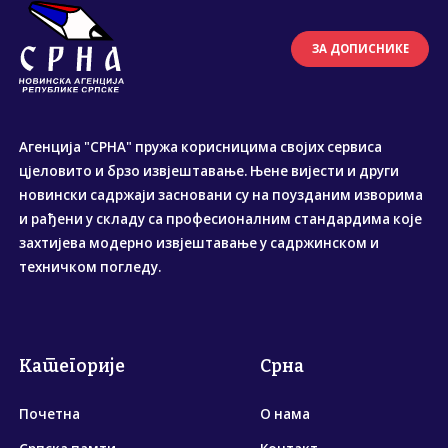
ЗА ДОПИСНИКЕ
Агенција "СРНА" пружа корисницима својих сервиса
цјеловито и брзо извјештавање. Њене вијести и други
новински садржаји засновани су на поузданим изворима
и рађени у складу са професионалним стандардима које
захтијева модерно извјештавање у садржинском и
техничком погледу.
Категорије
Срна
Почетна
О нама