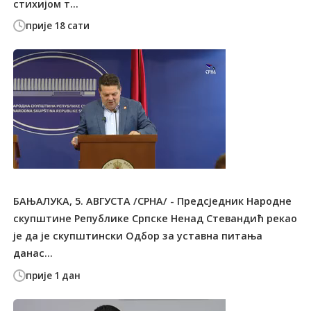
стихијом т...
прије 18 сати
БАЊАЛУКА, 5. АВГУСТА /СРНА/ - Предсједник Народне
скупштине Републике Српске Ненад Стевандић рекао
је да је скупштински Одбор за уставна питања
данас...
прије 1 дан