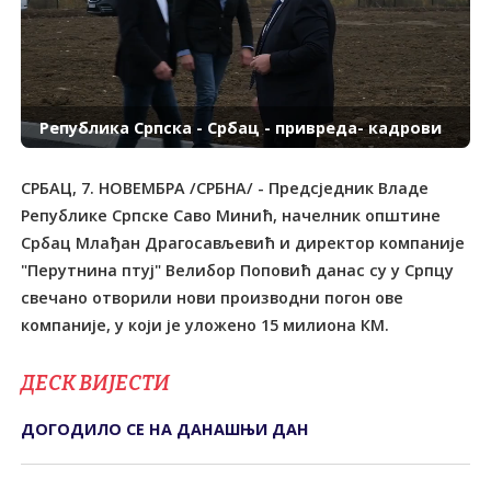
Република Српска - Србац - привреда- кадрови
СРБАЦ, 7. НОВЕМБРА /СРБНА/ - Предсједник Владе
Републике Српске Саво Минић, начелник општине
Србац Млађан Драгосављевић и директор компаније
"Перутнина птуј" Велибор Поповић данас су у Српцу
свечано отворили нови производни погон ове
компаније, у који је уложено 15 милиона КМ.
ДЕСК ВИЈЕСТИ
ДОГОДИЛО СЕ НА ДАНАШЊИ ДАН