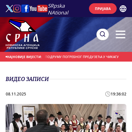
SRpska
ПРИЈАВА
NAtional
57 ЛИЦА ПРОНАЂЕНИ У ПОДРУМУ ПОГРЕБНОГ ПРЕДУЗЕЋА У ЧИКАГУ
У ТОК
НАЈНОВИЈЕ ВИЈЕСТИ:
ВИДЕО ЗАПИСИ
08.11.2025
19:36:02