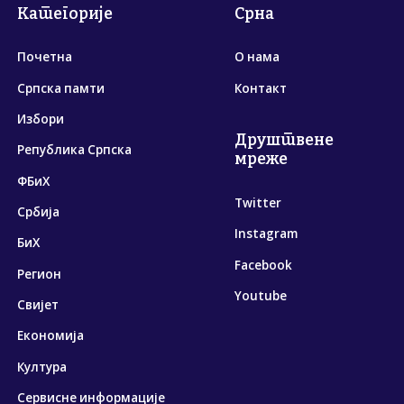
Категорије
Срна
Почетна
О нама
Српска памти
Контакт
Избори
Друштвене
Република Српска
мреже
ФБиХ
Twitter
Србија
Instagram
БиХ
Facebook
Регион
Youtube
Свијет
Економија
Култура
Сервисне информације