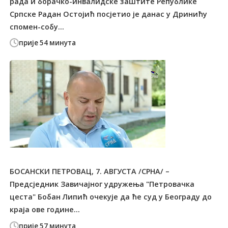
рада и борачко-инвалидске заштите Републике
Српске Радан Остојић посјетио је данас у Дринићу
спомен-собу...
прије 54 минута
БОСАНСКИ ПЕТРОВАЦ, 7. АВГУСТА /СРНА/ –
Предсједник Завичајног удружења "Петровачка
цеста" Бобан Липић очекује да ће суд у Београду до
краја ове године...
прије 57 минута