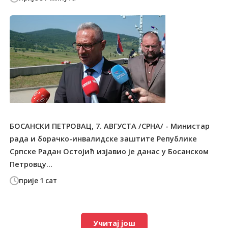
БОСАНСКИ ПЕТРОВАЦ, 7. АВГУСТА /СРНА/ - Министар
рада и борачко-инвалидске заштите Републике
Српске Радан Остојић изјавио је данас у Босанском
Петровцу...
прије 1 сат
Учитај још