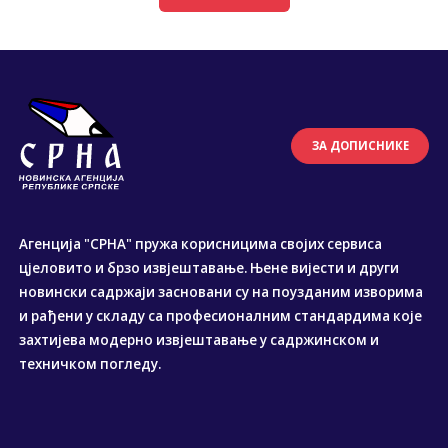
ЗА ДОПИСНИКЕ
Агенција "СРНА" пружа корисницима својих сервиса
цјеловито и брзо извјештавање. Њене вијести и други
новински садржаји засновани су на поузданим изворима
и рађени у складу са професионалним стандардима које
захтијева модерно извјештавање у садржинском и
техничком погледу.