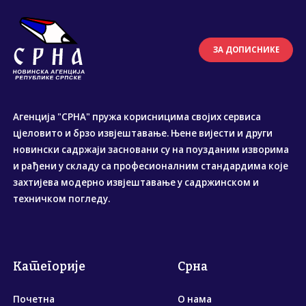
ЗА ДОПИСНИКЕ
Агенција "СРНА" пружа корисницима својих сервиса
цјеловито и брзо извјештавање. Њене вијести и други
новински садржаји засновани су на поузданим изворима
и рађени у складу са професионалним стандардима које
захтијева модерно извјештавање у садржинском и
техничком погледу.
Категорије
Срна
Почетна
О нама