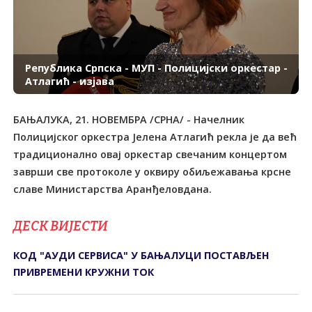
Република Српска - МУП - Полицијски оркестар -
Атлагић - изјава
БАЊАЛУКА, 21. НОВЕМБРА /СРНА/ - Начелник
Полицијског оркестра Јелена Атлагић рекла је да већ
традиционално овај оркестар свечаним концертом
заврши све протоколе у оквиру обиљежавања крсне
славе Министарства Аранђеловдана.
ДЕСК ВИЈЕСТИ
КОД "АУДИ СЕРВИСА" У БАЊАЛУЦИ ПОСТАВЉЕН
ПРИВРЕМЕНИ КРУЖНИ ТОК