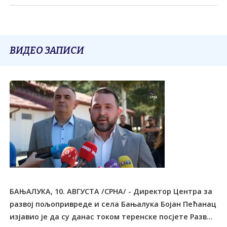
ВИДЕО ЗАПИСИ
БАЊАЛУКА, 10. АВГУСТА /СРНА/ - Директор Центра за
развој пољопривреде и села Бањалука Бојан Пећанац
изјавио је да су данас током теренске посјете Разв...