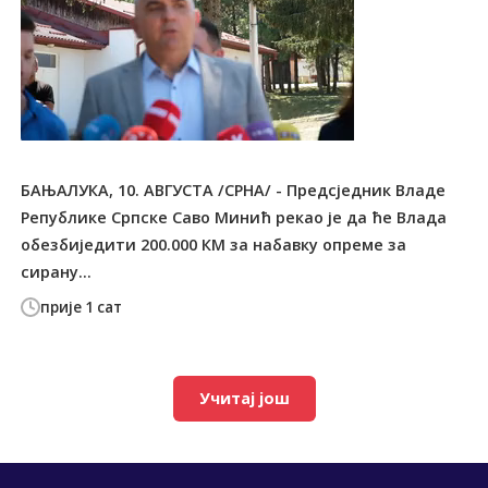
БАЊАЛУКА, 10. АВГУСТА /СРНА/ - Предсједник Владе
Републике Српске Саво Минић рекао је да ће Влада
обезбиједити 200.000 КМ за набавку опреме за
сирану...
прије 1 сат
Учитај још