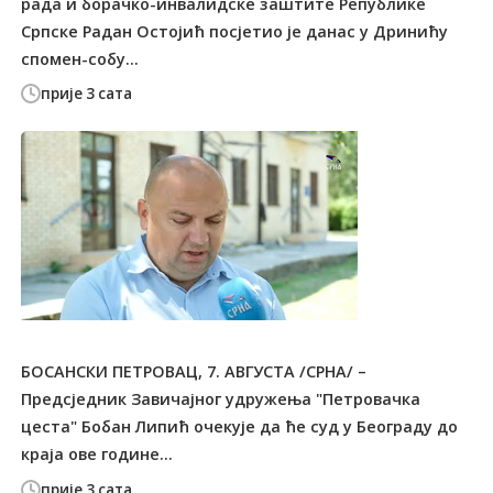
рада и борачко-инвалидске заштите Републике
Српске Радан Остојић посјетио је данас у Дринићу
спомен-собу...
прије 3 сата
БОСАНСКИ ПЕТРОВАЦ, 7. АВГУСТА /СРНА/ –
Предсједник Завичајног удружења "Петровачка
цеста" Бобан Липић очекује да ће суд у Београду до
краја ове године...
прије 3 сата