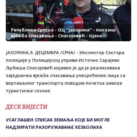
Република Српска - ОЦ "Јахорина" - показна
вјежба спасавања - Спасојевић - izjava
ЈАХОРИНА,9. ДЕЦЕМБРА /СРНА/ - Инспектор Сектора
полиције у Полицијској управи Источно Сарајево
Љубиша Спасојевић изјавио је да је реализована
заједничка вјежба спасавања унесрећених лица са
вертикалног транспорта поводом почетка зимске
туристичке сезоне.
ДЕСК ВИЈЕСТИ
УСАГЛАШЕН СПИСАК ЗЕМАЉА КОЈЕ БИ МОГЛЕ
НАДЗИРАТИ РАЗОРУЖАВАЊЕ ХЕЗБОЛАХА