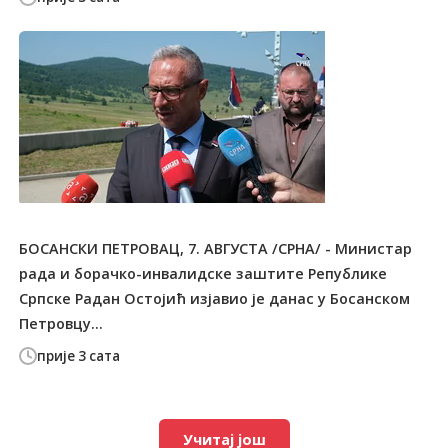
БОСАНСКИ ПЕТРОВАЦ, 7. АВГУСТА /СРНА/ - Министар
рада и борачко-инвалидске заштите Републике
Српске Радан Остојић изјавио је данас у Босанском
Петровцу...
прије 3 сата
Учитај још