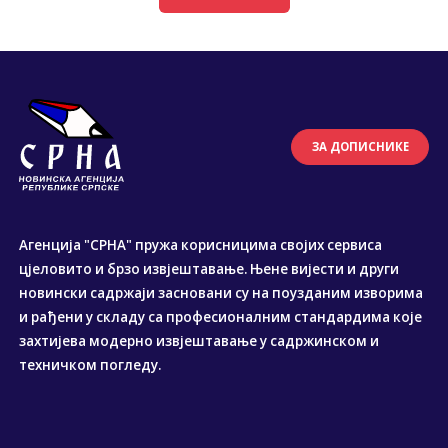
ЗА ДОПИСНИКЕ
Агенција "СРНА" пружа корисницима својих сервиса
цјеловито и брзо извјештавање. Њене вијести и други
новински садржаји засновани су на поузданим изворима
и рађени у складу са професионалним стандардима које
захтијева модерно извјештавање у садржинском и
техничком погледу.