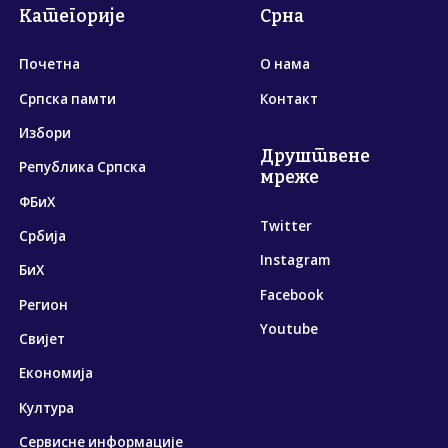
Категорије
Срна
Почетна
О нама
Српска памти
Контакт
Избори
Друштвене
Република Српска
мреже
ФБиХ
Twitter
Србија
Instagram
БиХ
Facebook
Регион
Youtube
Свијет
Економија
Култура
Сервисне информације