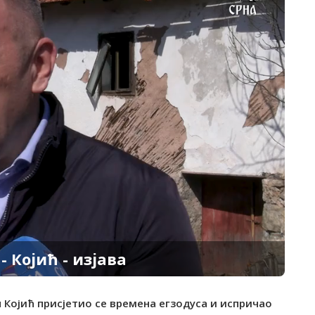
- Којић - изјава
н Којић присјетио се времена егзодуса и испричао