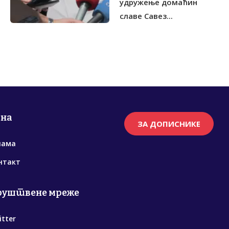
удружење домаћин
славе Савез...
рна
ЗА ДОПИСНИКЕ
нама
нтакт
руштвене мреже
itter