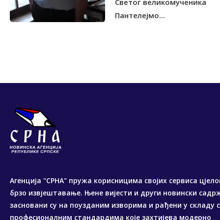
Светог великомученика
Пантелејмо...
Агенција "СРНА" пружа корисницима својих сервиса цјело
брзо извјештавање. Њене вијести и други новински садр
засновани су на поузданим изворима и рађени у складу 
професионалним стандардима које захтијева модерно