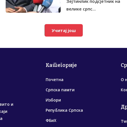
Зејтинлик подсјетник на
велике српс...
Учитај још
Категорије
С
Почетна
О 
Српска памти
Ко
Избори
вито и
Д
Република Српска
жаји
са
ФБиХ
Tw