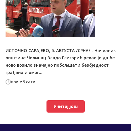
ИСТОЧНО САРАЈЕВО, 5. АВГУСТА /СРНА/ - Начелник
општине Челинац Владо Глигорић рекао је да ће
ново возило значајно побољшати безбједност
грађана и омог...
прије 9 сати
Учитај још