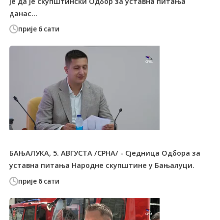
је да је скупштински Одбор за уставна питања
данас...
прије 6 сати
БАЊАЛУКА, 5. АВГУСТА /СРНА/ - Сједница Одбора за
уставна питања Народне скупштине у Бањалуци.
прије 6 сати