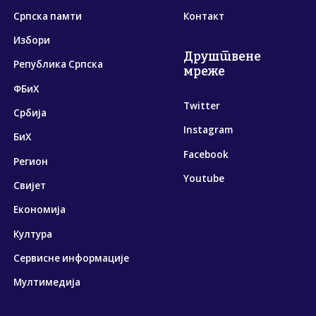
Српска памти
Контакт
Избори
Друштвене
Република Српска
мреже
ФБиХ
Twitter
Србија
Instagram
БиХ
Facebook
Регион
Youtube
Свијет
Економија
Култура
Сервисне информације
Мултимедија