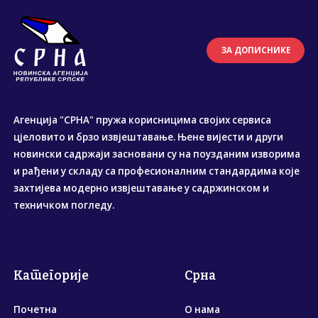
ЗА ДОПИСНИКЕ
Агенција "СРНА" пружа корисницима својих сервиса
цјеловито и брзо извјештавање. Њене вијести и други
новински садржаји засновани су на поузданим изворима
и рађени у складу са професионалним стандардима које
захтијева модерно извјештавање у садржинском и
техничком погледу.
Категорије
Срна
Почетна
О нама