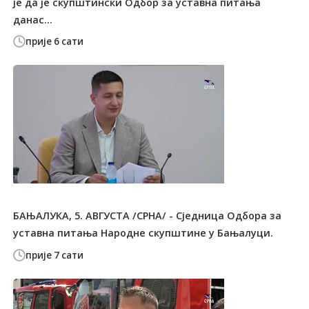
је да је скупштински Одбор за уставна питања
данас...
прије 6 сати
БАЊАЛУКА, 5. АВГУСТА /СРНА/ - Сједница Одбора за
уставна питања Народне скупштине у Бањалуци.
прије 7 сати