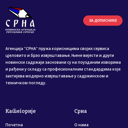
ЗА ДОПИСНИКЕ
Агенција "СРНА" пружа корисницима својих сервиса
цјеловито и брзо извјештавање. Њене вијести и други
новински садржаји засновани су на поузданим изворима
и рађени у складу са професионалним стандардима које
захтијева модерно извјештавање у садржинском и
техничком погледу.
Категорије
Срна
Почетна
О нама