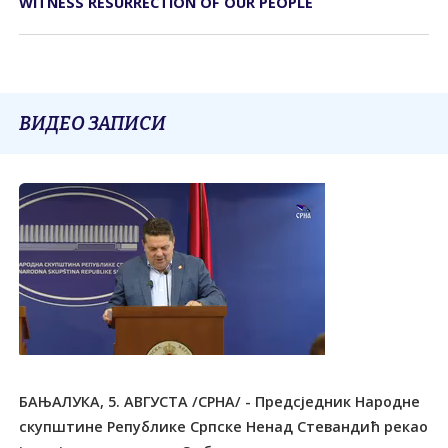
WITNESS RESURRECTION OF OUR PEOPLE
ВИДЕО ЗАПИСИ
БАЊАЛУКА, 5. АВГУСТА /СРНА/ - Предсједник Народне
скупштине Републике Српске Ненад Стевандић рекао