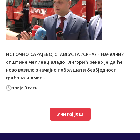
ИСТОЧНО САРАЈЕВО, 5. АВГУСТА /СРНА/ - Начелник
општине Челинац Владо Глигорић рекао је да ће
ново возило значајно побољшати безбједност
грађана и омог...
прије 9 сати
Учитај још