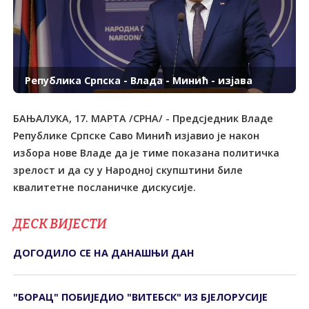
Република Српска - Влада - Минић - изјава
БАЊАЛУКА, 17. МАРТА /СРНА/ - Предсједник Владе
Републике Српске Саво Минић изјавио је након
избора нове Владе да је тиме показана политичка
зрелост и да су у Народној скупштини биле
квалитетне посланичке дискусије.
ДЕСК ВИЈЕСТИ
ДОГОДИЛО СЕ НА ДАНАШЊИ ДАН
"БОРАЦ" ПОБИЈЕДИО "ВИТЕБСК" ИЗ БЈЕЛОРУСИЈЕ