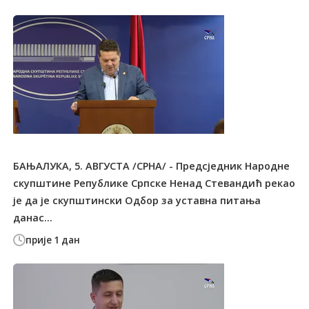
БАЊАЛУКА, 5. АВГУСТА /СРНА/ - Предсједник Народне
скупштине Републике Српске Ненад Стевандић рекао
је да је скупштински Одбор за уставна питања
данас...
прије 1 дан