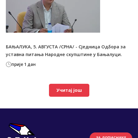
БАЊАЛУКА, 5. АВГУСТА /СРНА/ - Сједница Одбора за
уставна питања Народне скупштине у Бањалуци.
прије 1 дан
Учитај још
ЗА ДОПИСНИКЕ