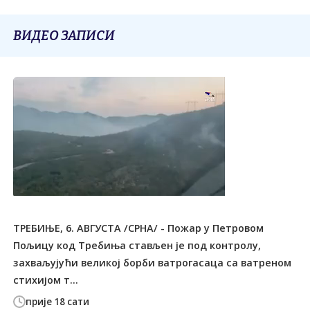
ВИДЕО ЗАПИСИ
ТРЕБИЊЕ, 6. АВГУСТА /СРНА/ - Пожар у Петровом
Пољицу код Tребиња стављен је под контролу,
захваљујући великој борби ватрогасаца са ватреном
стихијом т...
прије 18 сати