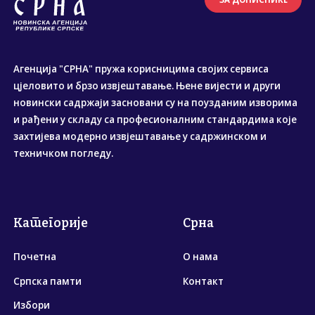
Агенција "СРНА" пружа корисницима својих сервиса
цјеловито и брзо извјештавање. Њене вијести и други
новински садржаји засновани су на поузданим изворима
и рађени у складу са професионалним стандардима које
захтијева модерно извјештавање у садржинском и
техничком погледу.
Категорије
Срна
Почетна
О нама
Српска памти
Контакт
Избори