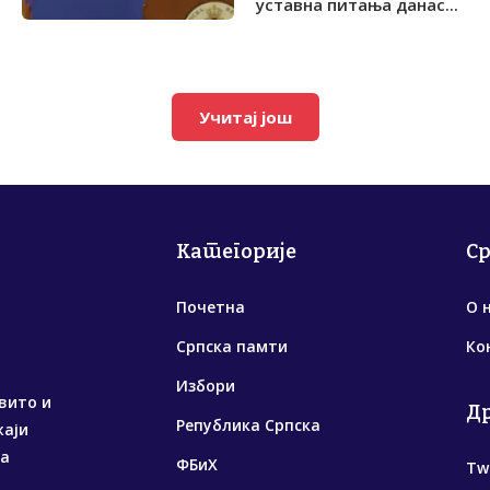
уставна питања данас...
Учитај још
Категорије
С
Почетна
О 
Српска памти
Ко
Избори
вито и
Д
Република Српска
жаји
са
ФБиХ
Tw