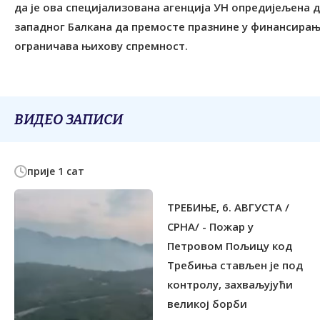
да је ова специјализована агенција УН опредијељена
западног Балкана да премосте празнине у финансирањ
ограничава њихову спремност.
ВИДЕО ЗАПИСИ
прије 1 сат
ТРЕБИЊЕ, 6. АВГУСТА /
СРНА/ - Пожар у
Петровом Пољицу код
Tребиња стављен је под
контролу, захваљујући
великој борби