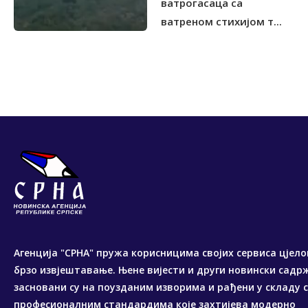
ватрогасаца са
ватреном стихијом т...
Агенција "СРНА" пружа корисницима својих сервиса цјело
брзо извјештавање. Њене вијести и други новински садр
засновани су на поузданим изворима и рађени у складу 
професионалним стандардима које захтијева модерно