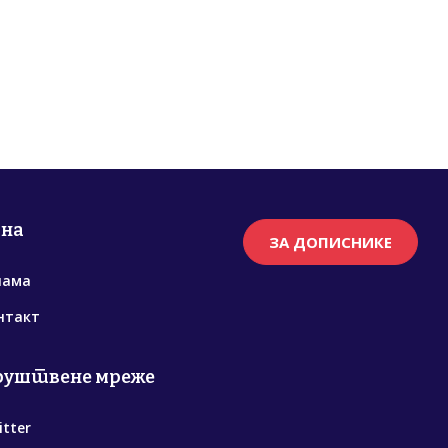
рна
ЗА ДОПИСНИКЕ
нама
нтакт
руштвене мреже
itter