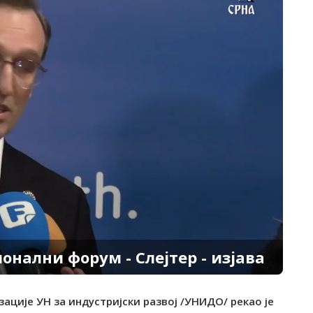
ионални форум - Слејтер - изјава
зације УН за индустријски развој /УНИДО/ рекао је