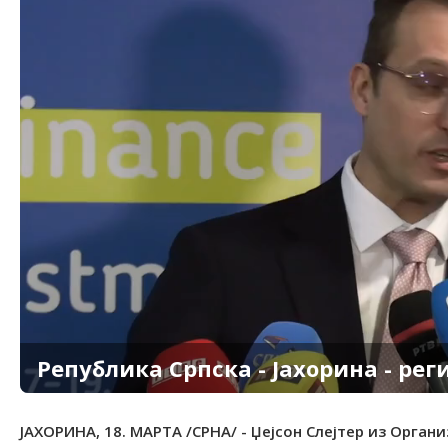
Република Српска - Јахорина - рег
ЈАХОРИНА, 18. МАРТА /СРНА/ - Џејсон Слејтер из Органи