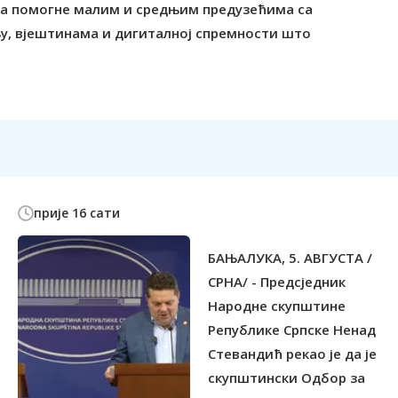
 да помогне малим и средњим предузећима са
у, вјештинама и дигиталној спремности што
прије 16 сати
БАЊАЛУКА, 5. АВГУСТА /
СРНА/ - Предсједник
Народне скупштине
Републике Српске Ненад
Стевандић рекао је да је
скупштински Одбор за