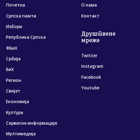
Почетна
О нама
Српска памти
Контакт
Избори
Друштвене
Република Српска
мреже
ФБиХ
Twitter
Србија
Instagram
БиХ
Facebook
Регион
Youtube
Свијет
Економија
Култура
Сервисне информације
Мултимедија