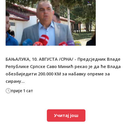
БАЊАЛУКА, 10. АВГУСТА /СРНА/ - Предсједник Владе
Републике Српске Саво Минић рекао је да ће Влада
обезбиједити 200.000 КМ за набавку опреме за
сирану...
прије 1 сат
Учитај још