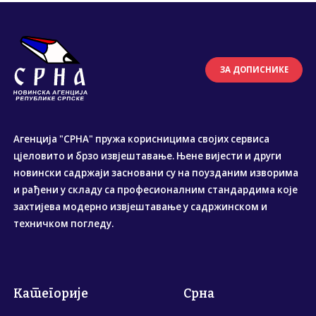
ЗА ДОПИСНИКЕ
Агенција "СРНА" пружа корисницима својих сервиса
цјеловито и брзо извјештавање. Њене вијести и други
новински садржаји засновани су на поузданим изворима
и рађени у складу са професионалним стандардима које
захтијева модерно извјештавање у садржинском и
техничком погледу.
Категорије
Срна