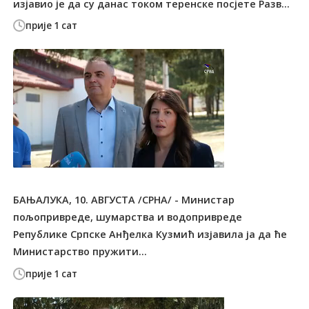
изјавио је да су данас током теренске посјете Разв...
прије 1 сат
БАЊАЛУКА, 10. АВГУСТА /СРНА/ - Министар
пољопривреде, шумарства и водопривреде
Републике Српске Анђелка Кузмић изјавила ја да ће
Министарство пружити...
прије 1 сат