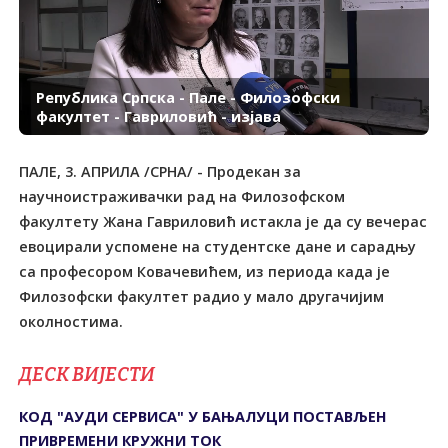
Република Српска - Пале - Филозофски
факултет - Гавриловић - изјава
ПАЛЕ, 3. АПРИЛА /СРНА/ - Продекан за
научноистраживачки рад на Филозофском
факултету Жана Гавриловић истакла је да су вечерас
евоцирали успомене на студентске дане и сарадњу
са професором Ковачевићем, из периода када је
Филозофски факултет радио у мало другачијим
околностима.
ДЕСК ВИЈЕСТИ
КОД "АУДИ СЕРВИСА" У БАЊАЛУЦИ ПОСТАВЉЕН
ПРИВРЕМЕНИ КРУЖНИ ТОК