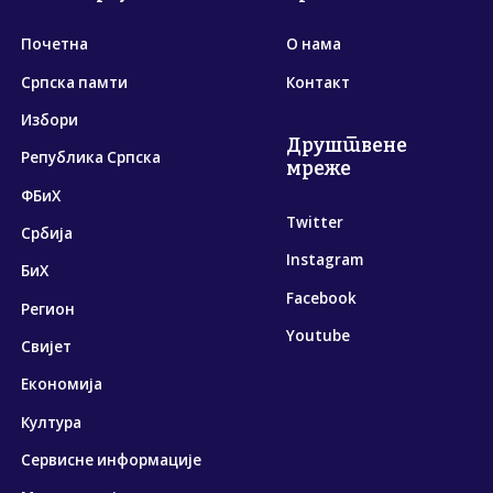
Почетна
О нама
Српска памти
Контакт
Избори
Друштвене
Република Српска
мреже
ФБиХ
Twitter
Србија
Instagram
БиХ
Facebook
Регион
Youtube
Свијет
Економија
Култура
Сервисне информације