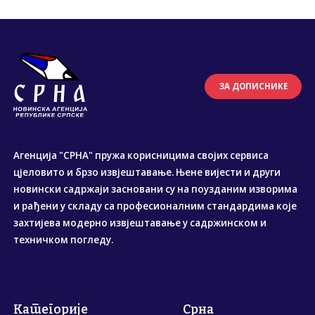
ЗА ДОПИСНИКЕ
Агенција "СРНА" пружа корисницима својих сервиса
цјеловито и брзо извјештавање. Њене вијести и други
новински садржаји засновани су на поузданим изворима
и рађени у складу са професионалним стандардима које
захтијева модерно извјештавање у садржинском и
техничком погледу.
Категорије
Срна