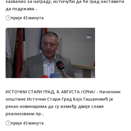
захвалио за награду, истичући да ће град наставити
да подржава...
прије 43 минута
ИСТОЧНИ СТАРИ ГРАД, 8. АВГУСТА /СРНА/ - Начелник
општине Источни Стари Град Бојо Гашановић је
рекао новинарима да су између двије славе
реализовани пр...
прије 43 минута