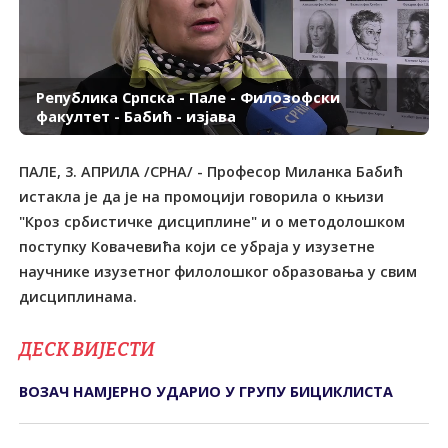
Република Српска - Пале - Филозофски
факултет - Бабић - изјава
ПАЛЕ, 3. АПРИЛА /СРНА/ - Професор Миланка Бабић
истакла је да је на промоцији говорила о књизи
"Кроз србистичке дисциплине" и о методолошком
поступку Ковачевића који се убраја у изузетне
научнике изузетног филолошког образовања у свим
дисциплинама.
ДЕСК ВИЈЕСТИ
ВОЗАЧ НАМЈЕРНО УДАРИО У ГРУПУ БИЦИКЛИСТА