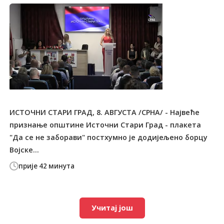
ИСТОЧНИ СТАРИ ГРАД, 8. АВГУСТА /СРНА/ - Највеће
признање општине Источни Стари Град - плакета
"Да се не заборави" постхумно је додијељено борцу
Војске...
прије 42 минута
Учитај још