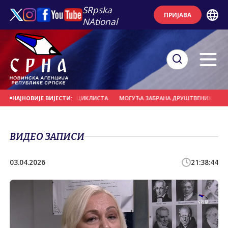
SRpska
ПРИЈАВА
NAtional
РНО УДАРИО У ГРУПУ БИЦИКЛИСТА
МОГУЋА ЗАБРАНА ДРУШТВЕНИХ МРЕЖА З
НАЈНОВИЈЕ ВИЈЕСТИ:
ВИДЕО ЗАПИСИ
03.04.2026
21:38:44