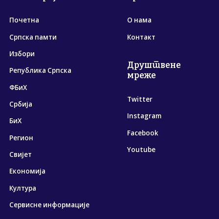
Почетна
О нама
Српска памти
Контакт
Избори
Друштвене
Република Српска
мреже
ФБиХ
Twitter
Србија
Instagram
БиХ
Facebook
Регион
Youtube
Свијет
Економија
Култура
Сервисне информације