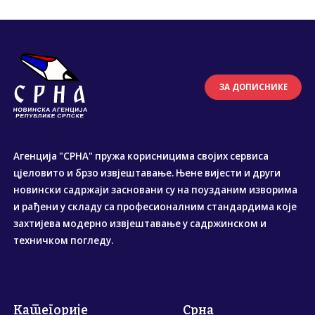
ЗА ДОПИСНИКЕ
Агенција "СРНА" пружа корисницима својих сервиса
цјеловито и брзо извјештавање. Њене вијести и други
новински садржаји засновани су на поузданим изворима
и рађени у складу са професионалним стандардима које
захтијева модерно извјештавање у садржинском и
техничком погледу.
Категорије
Срна