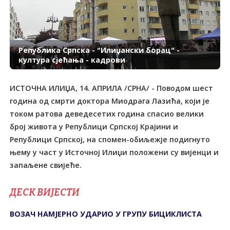
Република Српска - "Илиџански борац" -
култура сјећања - кадрови
ИСТОЧНА ИЛИЏА, 14. АПРИЛА /СРНА/ - Поводом шест
година од смрти доктора Миодрага Лазића, који је
током ратова деведесетих година спасио велики
број живота у Републици Српској Крајини и
Републици Српској, на спомен-обиљежје подигнуто
њему у част у Источној Илиџи положени су вијенци и
запаљене свијеће.
ДЕСК ВИЈЕСТИ
ВОЗАЧ НАМЈЕРНО УДАРИО У ГРУПУ БИЦИКЛИСТА