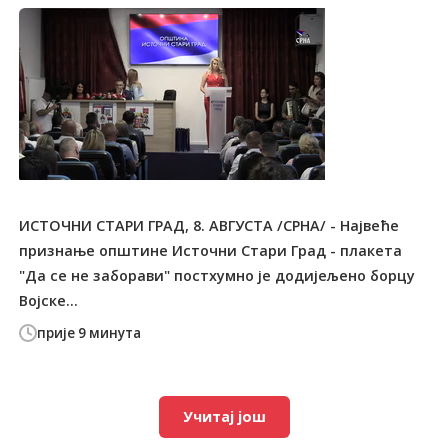
ИСТОЧНИ СТАРИ ГРАД, 8. АВГУСТА /СРНА/ - Највеће
признање општине Источни Стари Град - плакета
"Да се не заборави" постхумно је додијељено борцу
Војске...
прије 9 минута
Учитај још