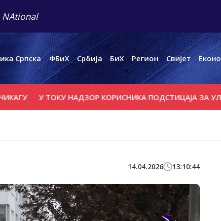
 NAtional
ика Српска
ФБиХ
Србија
БиХ
Регион
Свијет
Еконо
У
У ТОКУ НАДЗОР КОРИСНИКА ПОДСТИЦАЈА ЗА УЛАГАЊ
14.04.2026
13:10:44