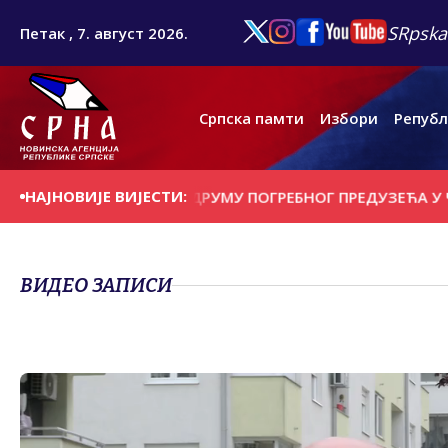
SRpska
Петак , 7. август 2026.
Српска памти
Избори
Републ
НАЈНОВИЈЕ ВИЈЕСТИ:
 ПРОНАЂЕНИ У ПОДРУМУ ПОГРЕБНОГ ПРЕДУЗЕЋА У ЧИКАГ
ВИДЕО ЗАПИСИ