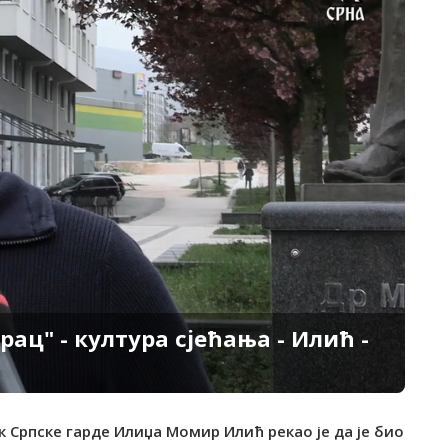
ац" - култура сјећања - Илић -
 Српске гарде Илиџа Момир Илић рекао је да је био