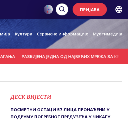
ПРИЈАВА
мија
Култура
Сервисне информације
Мултимедија
А
РАЗБИЈЕНА ЈЕДНА ОД НАЈВЕЋИХ МРЕЖА ЗА КРИЈУМЧА
ДЕСК ВИЈЕСТИ
ПОСМРТНИ ОСТАЦИ 57 ЛИЦА ПРОНАЂЕНИ У
ПОДРУМУ ПОГРЕБНОГ ПРЕДУЗЕЋА У ЧИКАГУ