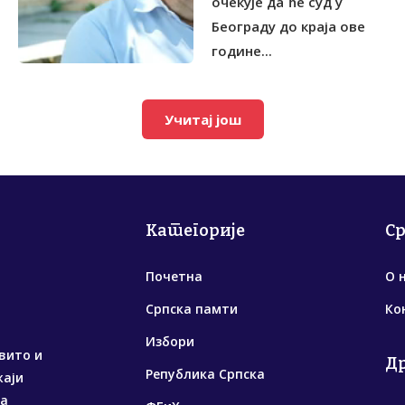
очекује да ће суд у
Београду до краја ове
године...
Учитај још
Категорије
С
Почетна
О 
Српска памти
Ко
Избори
вито и
Д
Република Српска
жаји
са