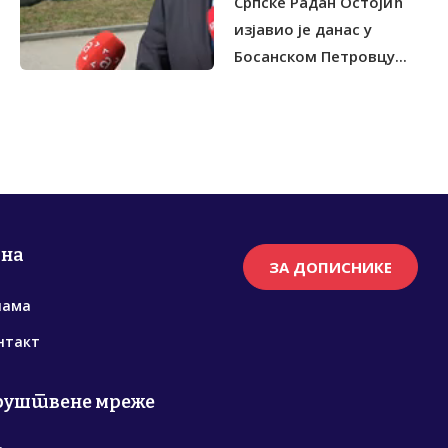
Српске Радан Остојић
изјавио је данас у
Босанском Петровцу...
рна
ЗА ДОПИСНИКЕ
нама
нтакт
руштвене мреже