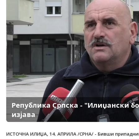
Република Српска - "Илиџански бор
изјава
ИСТОЧНА ИЛИЏА, 14. АПРИЛА /СРНА/ - Бивши припадник