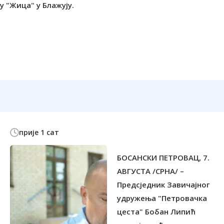
прије 1 сат
БОСАНСКИ ПЕТРОВАЦ, 7.
АВГУСТА /СРНА/ –
Предсједник Завичајног
удружења "Петровачка
цеста" Бобан Липић