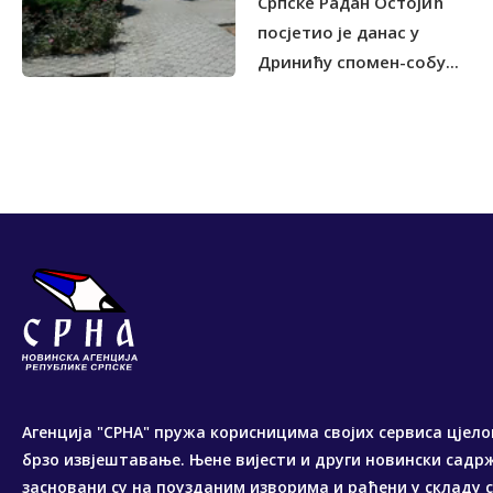
Српске Радан Остојић
посјетио је данас у
Дринићу спомен-собу...
Агенција "СРНА" пружа корисницима својих сервиса цјело
брзо извјештавање. Њене вијести и други новински садр
засновани су на поузданим изворима и рађени у складу 