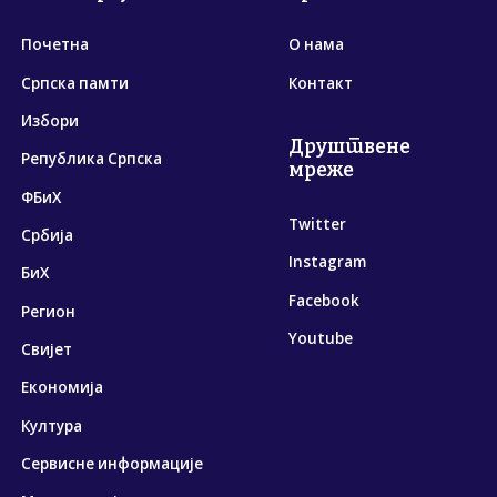
Почетна
О нама
Српска памти
Контакт
Избори
Друштвене
Република Српска
мреже
ФБиХ
Twitter
Србија
Instagram
БиХ
Facebook
Регион
Youtube
Свијет
Економија
Култура
Сервисне информације