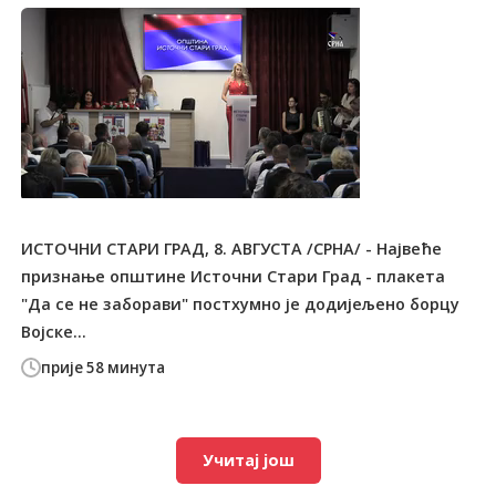
ИСТОЧНИ СТАРИ ГРАД, 8. АВГУСТА /СРНА/ - Највеће
признање општине Источни Стари Град - плакета
"Да се не заборави" постхумно је додијељено борцу
Војске...
прије 58 минута
Учитај још