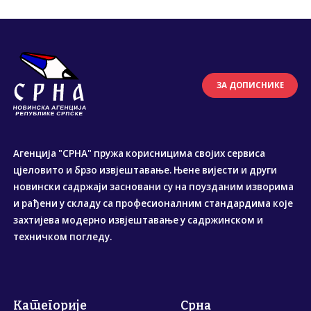
ЗА ДОПИСНИКЕ
Агенција "СРНА" пружа корисницима својих сервиса
цјеловито и брзо извјештавање. Њене вијести и други
новински садржаји засновани су на поузданим изворима
и рађени у складу са професионалним стандардима које
захтијева модерно извјештавање у садржинском и
техничком погледу.
Категорије
Срна