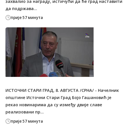
захвалио за награду, истичући да ће град наставити
да подржава...
прије 57 минута
ИСТОЧНИ СТАРИ ГРАД, 8. АВГУСТА /СРНА/ - Начелник
општине Источни Стари Град Бојо Гашановић је
рекао новинарима да су између двије славе
реализовани пр...
прије 57 минута