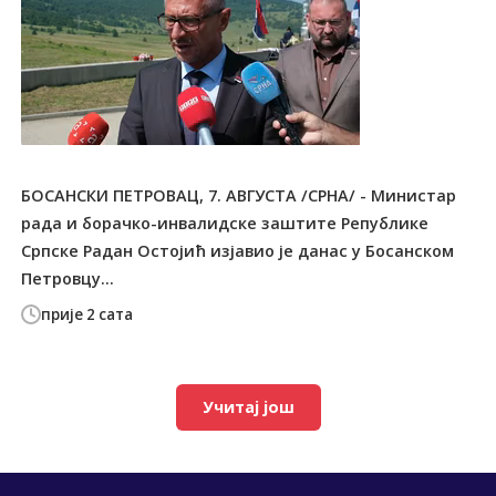
БОСАНСКИ ПЕТРОВАЦ, 7. АВГУСТА /СРНА/ - Министар
рада и борачко-инвалидске заштите Републике
Српске Радан Остојић изјавио је данас у Босанском
Петровцу...
прије 2 сата
Учитај још