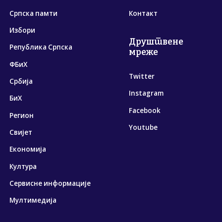
Српска памти
Контакт
Избори
Друштвене
Република Српска
мреже
ФБиХ
Twitter
Србија
Instagram
БиХ
Facebook
Регион
Youtube
Свијет
Економија
Култура
Сервисне информације
Мултимедија