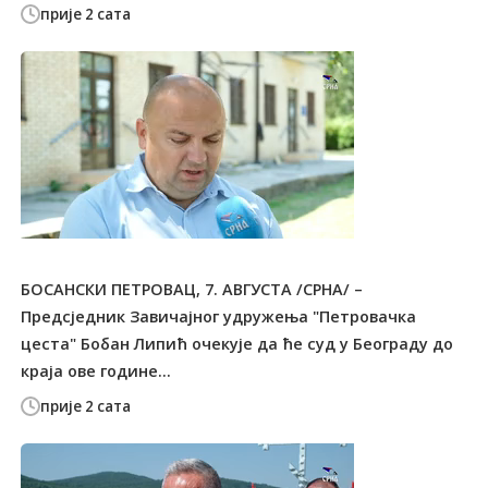
прије 2 сата
БОСАНСКИ ПЕТРОВАЦ, 7. АВГУСТА /СРНА/ –
Предсједник Завичајног удружења "Петровачка
цеста" Бобан Липић очекује да ће суд у Београду до
краја ове године...
прије 2 сата