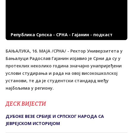
Република Српска - СРНА - Гајанин - подкаст
БАЊАЛУКА, 16. МАЈА /СРНА/ - Ректор Универзитета у
Бањалуци Радослав Гајанин изјавио је Срни да су у
протеклих неколико година значајно унапријеђени
услови студирања и рада на овој високошколској
установи, те да је студентски стандард међу
најбољима у региону.
ДЕСК ВИЈЕСТИ
ДУБОКЕ ВЕЗЕ СРБИЈЕ И СРПСКОГ НАРОДА СА
ЈЕВРЕЈСКОМ ИСТОРИЈОМ