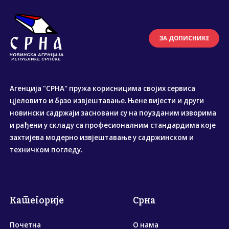
ЗА ДОПИСНИКЕ
Агенција "СРНА" пружа корисницима својих сервиса
цјеловито и брзо извјештавање. Њене вијести и други
новински садржаји засновани су на поузданим изворима
и рађени у складу са професионалним стандардима које
захтијева модерно извјештавање у садржинском и
техничком погледу.
Категорије
Срна
Почетна
О нама