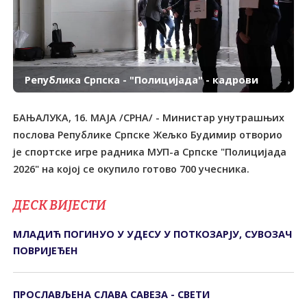
Република Српска - "Полицијада" - кадрови
БАЊАЛУКА, 16. МАЈА /СРНА/ - Министар унутрашњих
послова Републике Српске Жељко Будимир отворио
је спортске игре радника МУП-а Српске "Полицијада
ДЕСК ВИЈЕСТИ
МЛАДИЋ ПОГИНУО У УДЕСУ У ПОТКОЗАРЈУ, СУВОЗАЧ
ПОВРИЈЕЂЕН
ПРОСЛАВЉЕНА СЛАВА САВЕЗА - СВЕТИ