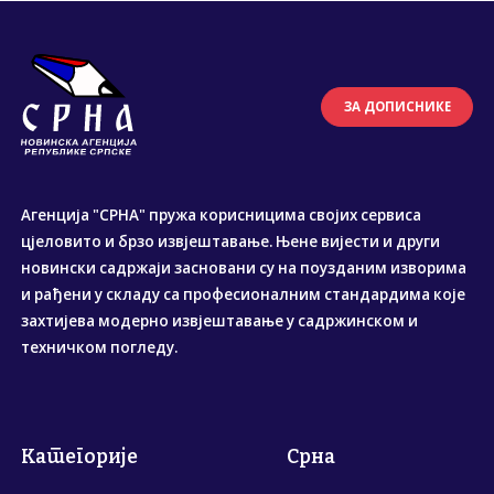
ЗА ДОПИСНИКЕ
Агенција "СРНА" пружа корисницима својих сервиса
цјеловито и брзо извјештавање. Њене вијести и други
новински садржаји засновани су на поузданим изворима
и рађени у складу са професионалним стандардима које
захтијева модерно извјештавање у садржинском и
техничком погледу.
Категорије
Срна