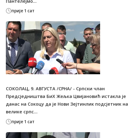
Пантелејмо...
прије 1 сат
СОКОЛАЦ, 9. АВГУСТА /СРНА/ - Српски члан
Предсједништва БиХ Жељка Цвијановић истакла је
данас на Сокоцу да је Нови Зејтинлик подсјетник на
велике српс...
прије 1 сат