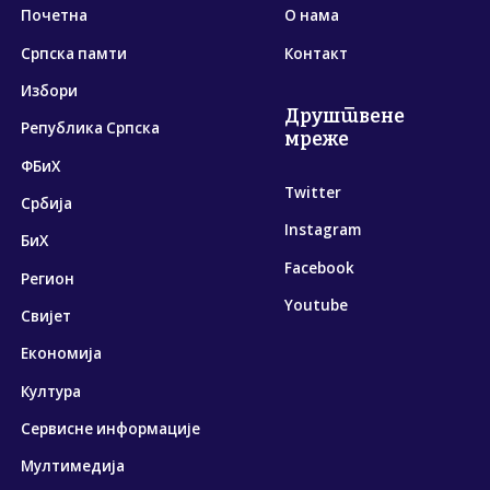
Почетна
О нама
Српска памти
Контакт
Избори
Друштвене
Република Српска
мреже
ФБиХ
Twitter
Србија
Instagram
БиХ
Facebook
Регион
Youtube
Свијет
Економија
Култура
Сервисне информације
Мултимедија