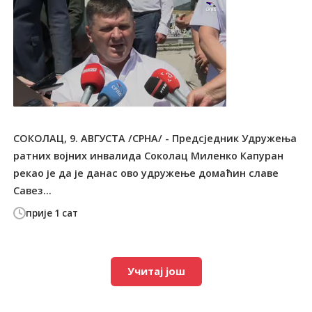
СОКОЛАЦ, 9. АВГУСТА /СРНА/ - Предсједник Удружења
ратних војних инвалида Соколац Миленко Капуран
рекао је да је данас ово удружење домаћин славе
Савез...
прије 1 сат
Учитај још