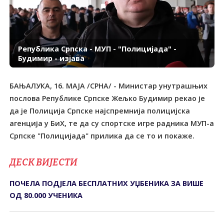
Република Српска - МУП - "Полицијада" -
Будимир - изјава
БАЊАЛУКА, 16. МАЈА /СРНА/ - Министар унутрашњих
послова Републике Српске Жељко Будимир рекао је
да је Полиција Српске најспремнија полицијска
агенција у БиХ, те да су спортске игре радника МУП-а
Српске "Полицијада" прилика да се то и покаже.
ДЕСК ВИЈЕСТИ
ПОЧЕЛА ПОДЈЕЛА БЕСПЛАТНИХ УЏБЕНИКА ЗА ВИШЕ
ОД 80.000 УЧЕНИКА