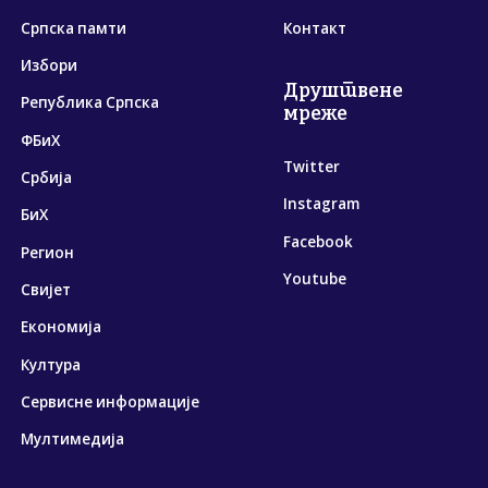
Српска памти
Контакт
Избори
Друштвене
Република Српска
мреже
ФБиХ
Twitter
Србија
Instagram
БиХ
Facebook
Регион
Youtube
Свијет
Економија
Култура
Сервисне информације
Мултимедија