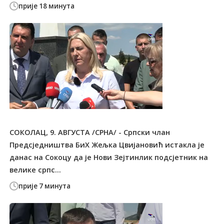
прије 18 минута
СОКОЛАЦ, 9. АВГУСТА /СРНА/ - Српски члан
Предсједништва БиХ Жељка Цвијановић истакла је
данас на Сокоцу да је Нови Зејтинлик подсјетник на
велике српс...
прије 7 минута