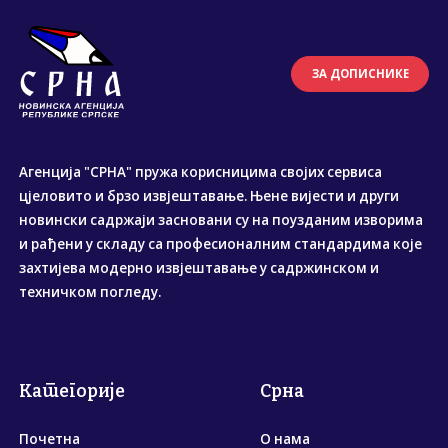
ЗА ДОПИСНИКЕ
Агенција "СРНА" пружа корисницима својих сервиса
цјеловито и брзо извјештавање. Њене вијести и други
новински садржаји засновани су на поузданим изворима
и рађени у складу са професионалним стандардима које
захтијева модерно извјештавање у садржинском и
техничком погледу.
Категорије
Срна
Почетна
О нама