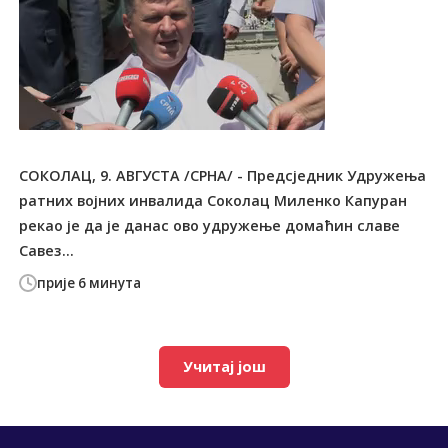
СОКОЛАЦ, 9. АВГУСТА /СРНА/ - Предсједник Удружења
ратних војних инвалида Соколац Миленко Капуран
рекао је да је данас ово удружење домаћин славе
Савез...
прије 6 минута
Учитај још