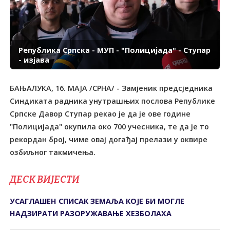
Република Српска - МУП - "Полицијада" - Ступар
- изјава
БАЊАЛУКА, 16. МАЈА /СРНА/ - Замјеник предсједника
Синдиката радника унутрашњих послова Републике
Српске Давор Ступар рекао је да је ове године
"Полицијада" окупила око 700 учесника, те да је то
рекордан број, чиме овај догађај прелази у оквире
озбиљног такмичења.
ДЕСК ВИЈЕСТИ
УСАГЛАШЕН СПИСАК ЗЕМАЉА КОЈЕ БИ МОГЛЕ
НАДЗИРАТИ РАЗОРУЖАВАЊЕ ХЕЗБОЛАХА