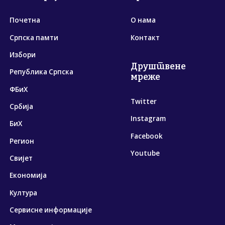
Почетна
О нама
Српска памти
Контакт
Избори
Друштвене
Република Српска
мреже
ФБиХ
Twitter
Србија
Instagram
БиХ
Facebook
Регион
Youtube
Свијет
Економија
Култура
Сервисне информације