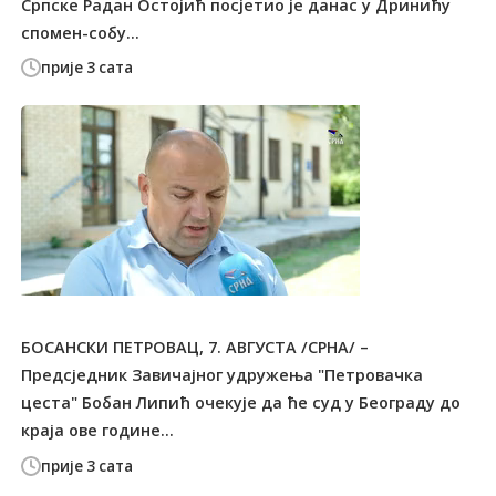
Српске Радан Остојић посјетио је данас у Дринићу
спомен-собу...
прије 3 сата
БОСАНСКИ ПЕТРОВАЦ, 7. АВГУСТА /СРНА/ –
Предсједник Завичајног удружења "Петровачка
цеста" Бобан Липић очекује да ће суд у Београду до
краја ове године...
прије 3 сата