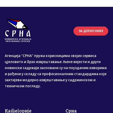
ЗА ДОПИСНИКЕ
Агенција "СРНА" пружа корисницима својих сервиса
цјеловито и брзо извјештавање. Њене вијести и други
новински садржаји засновани су на поузданим изворима
и рађени у складу са професионалним стандардима које
захтијева модерно извјештавање у садржинском и
техничком погледу.
Категорије
Срна