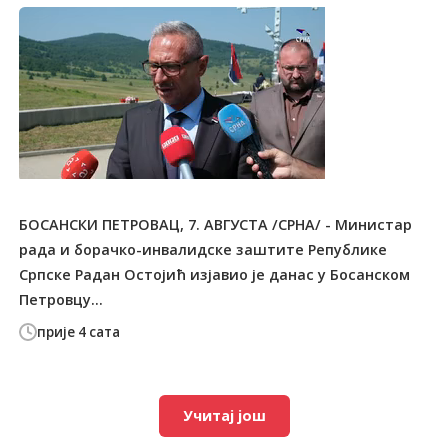
БОСАНСКИ ПЕТРОВАЦ, 7. АВГУСТА /СРНА/ - Министар
рада и борачко-инвалидске заштите Републике
Српске Радан Остојић изјавио је данас у Босанском
Петровцу...
прије 4 сата
Учитај још