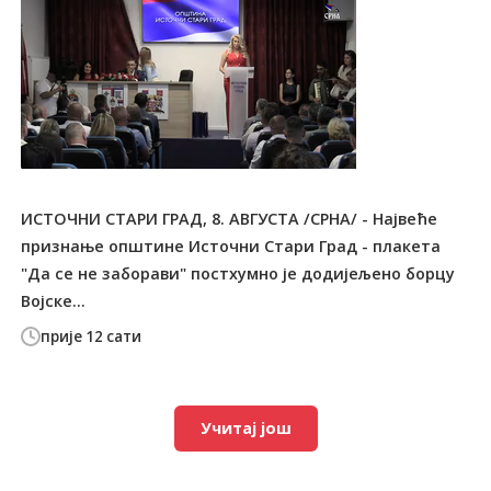
ИСТОЧНИ СТАРИ ГРАД, 8. АВГУСТА /СРНА/ - Највеће
признање општине Источни Стари Град - плакета
"Да се не заборави" постхумно је додијељено борцу
Војске...
прије 12 сати
Учитај још