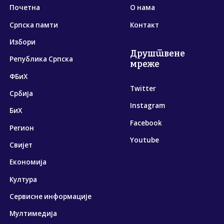
Почетна
О нама
Српска памти
Контакт
Избори
Друштвене
Република Српска
мреже
ФБиХ
Twitter
Србија
Instagram
БиХ
Facebook
Регион
Youtube
Свијет
Економија
Култура
Сервисне информације
Мултимедија