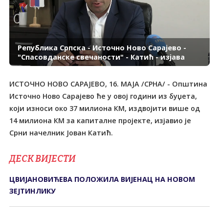
Република Српска - Источно Ново Сарајево -
"Спасовданске свечаности" - Катић - изјава
ИСТОЧНО НОВО САРАЈЕВО, 16. МАЈА /СРНА/ - Општина
Источно Ново Сарајево ће у овој години из буџета,
који износи око 37 милиона КМ, издвојити више од
14 милиона КМ за капиталне пројекте, изјавио је
Срни начелник Јован Катић.
ДЕСК ВИЈЕСТИ
ЦВИЈАНОВИЋЕВА ПОЛОЖИЛА ВИЈЕНАЦ НА НОВОМ
ЗЕЈТИНЛИКУ