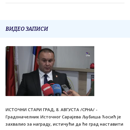
ВИДЕО ЗАПИСИ
ИСТОЧНИ СТАРИ ГРАД, 8. АВГУСТА /СРНА/ -
Градоначелник Источног Сарајева Љубиша Ћосић је
захвалио за награду, истичући да ће град наставити