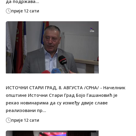
да подржава...
прије 12 сати
ИСТОЧНИ СТАРИ ГРАД, 8. АВГУСТА /СРНА/ - Начелник
општине Источни Стари Град Бојо Гашановић је
рекао новинарима да су између двије славе
реализовани пр...
прије 12 сати