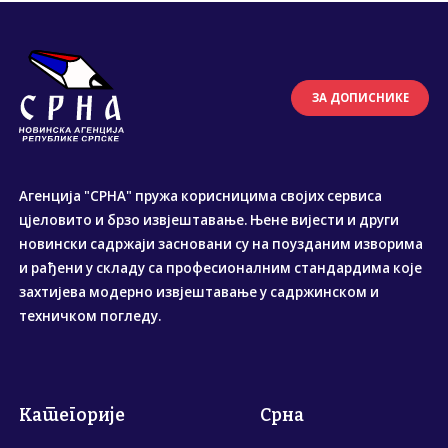
ЗА ДОПИСНИКЕ
Агенција "СРНА" пружа корисницима својих сервиса
цјеловито и брзо извјештавање. Њене вијести и други
новински садржаји засновани су на поузданим изворима
и рађени у складу са професионалним стандардима које
захтијева модерно извјештавање у садржинском и
техничком погледу.
Категорије
Срна