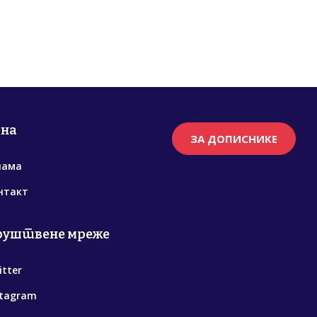
рна
ЗА ДОПИСНИКЕ
нама
нтакт
руштвене мреже
itter
stagram