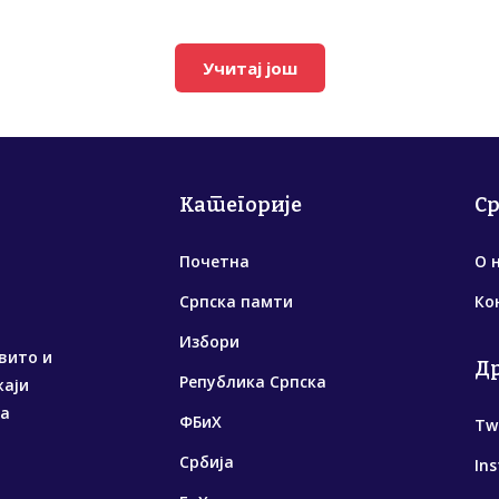
Учитај још
Категорије
С
Почетна
О 
Српска памти
Ко
Избори
вито и
Д
Република Српска
жаји
са
ФБиХ
Tw
Србија
In