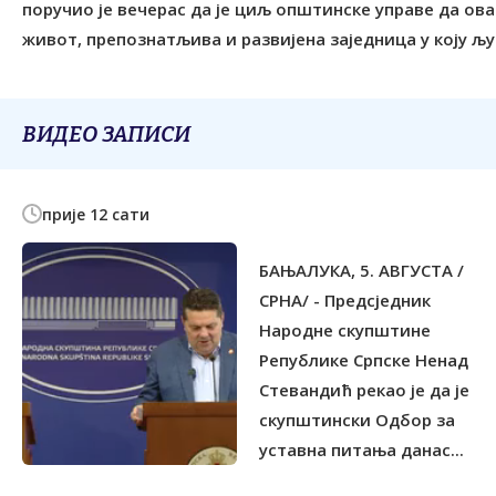
поручио је вечерас да је циљ општинске управе да ова
живот, препознатљива и развијена заједница у коју људ
ВИДЕО ЗАПИСИ
прије 12 сати
БАЊАЛУКА, 5. АВГУСТА /
СРНА/ - Предсједник
Народне скупштине
Републике Српске Ненад
Стевандић рекао је да је
скупштински Одбор за
уставна питања данас...