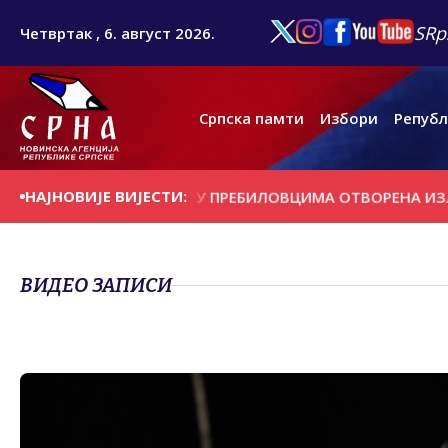
SRp
Четвртак , 6. август 2026.
Српска памти
Избори
Републ
НАЈНОВИЈЕ ВИЈЕСТИ:
НА ДАНАШЊИ ДАН
У ПРЕБИЛОВЦИМА ОTВОРЕНА ИЗЛОЖБА
ВИДЕО ЗАПИСИ