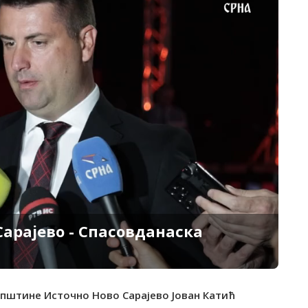
Сарајево - Спасовданаска
општине Источно Ново Сарајево Јован Катић