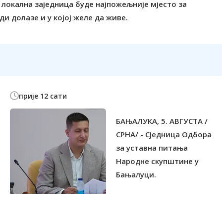
 локална заједница буде најпожељније мјесто за
и долазе и у којој желе да живе.
прије 12 сати
БАЊАЛУКА, 5. АВГУСТА /
СРНА/ - Сједница Одбора
за уставна питања
Народне скупштине у
Бањалуци.