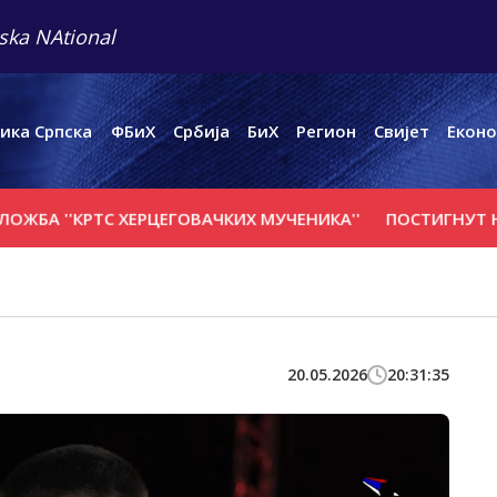
ska NAtional
ика Српска
ФБиХ
Србија
БиХ
Регион
Свијет
Еконо
 ''КРTС ХЕРЦЕГОВАЧКИХ МУЧЕНИКА''
ПОСТИГНУТ НАПР
20.05.2026
20:31:35