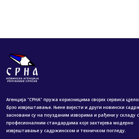
Агенција "СРНА" пружа корисницима својих сервиса цјело
брзо извјештавање. Њене вијести и други новински садр
засновани су на поузданим изворима и рађени у складу 
професионалним стандардима које захтијева модерно
извјештавање у садржинском и техничком погледу.