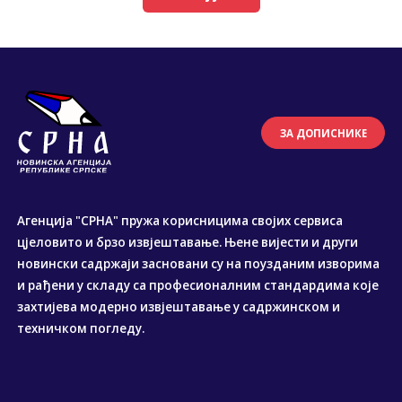
ЗА ДОПИСНИКЕ
Агенција "СРНА" пружа корисницима својих сервиса
цјеловито и брзо извјештавање. Њене вијести и други
новински садржаји засновани су на поузданим изворима
и рађени у складу са професионалним стандардима које
захтијева модерно извјештавање у садржинском и
техничком погледу.