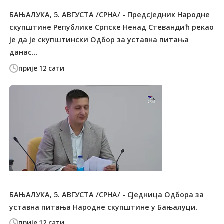
БАЊАЛУКА, 5. АВГУСТА /СРНА/ - Предсједник Народне
скупштине Републике Српске Ненад Стевандић рекао
је да је скупштински Одбор за уставна питања
данас...
прије 12 сати
БАЊАЛУКА, 5. АВГУСТА /СРНА/ - Сједница Одбора за
уставна питања Народне скупштине у Бањалуци.
прије 12 сати