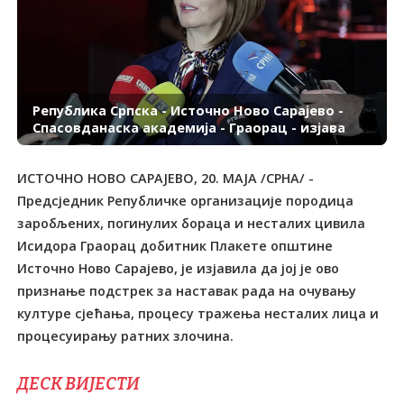
Република Српска - Источно Ново Сарајево -
Спасовданаска академија - Граорац - изјава
ИСТОЧНО НОВО САРАЈЕВО, 20. МАЈА /СРНА/ -
Предсједник Републичке организације породица
заробљених, погинулих бораца и несталих цивила
Исидора Граорац добитник Плакете општине
Источно Ново Сарајево, је изјавила да јој је ово
признање подстрек за наставак рада на очувању
културе сјећања, процесу тражења несталих лица и
ДЕСК ВИЈЕСТИ