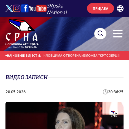
SRpska
ПРИЈАВА
NAtional
ДАНАШЊИ ДАН
У ПРЕБИЛОВЦИМА ОTВОРЕНА ИЗЛОЖБА ''КРTС ХЕРЦЕГОВАЧКИ
НАЈНОВИЈЕ ВИЈЕСТИ:
ВИДЕО ЗАПИСИ
20.05.2026
20:36:25