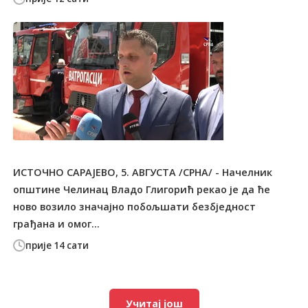
ИСТОЧНО САРАЈЕВО, 5. АВГУСТА /СРНА/ - Начелник
општине Челинац Владо Глигорић рекао је да ће
ново возило значајно побољшати безбједност
грађана и омог...
прије 14 сати
Учитај још