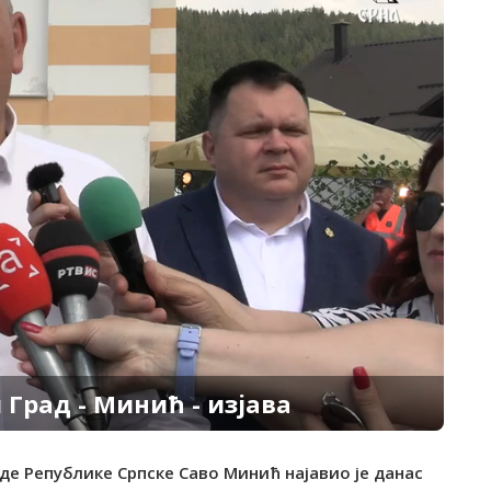
 Град - Минић - изјава
де Републике Српске Саво Минић најавио је данас