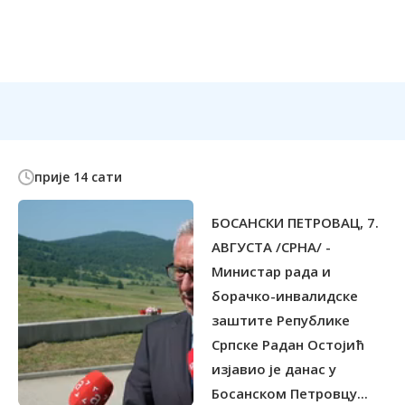
прије 14 сати
БОСАНСКИ ПЕТРОВАЦ, 7.
АВГУСТА /СРНА/ -
Министар рада и
борачко-инвалидске
заштите Републике
Српске Радан Остојић
изјавио је данас у
Босанском Петровцу...