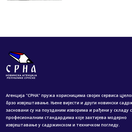
Агенција "СРНА" пружа корисницима својих сервиса цјело
брзо извјештавање. Њене вијести и други новински садр
засновани су на поузданим изворима и рађени у складу 
професионалним стандардима које захтијева модерно
извјештавање у садржинском и техничком погледу.