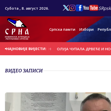
SRpsk
Субота , 8. август 2026.
Српска памти
Избори
Републ
НАЈНОВИЈЕ ВИЈЕСТИ:
 СЕ НА ДАНАШЊИ ДАН
ОЛУЈА ЧУПАЛА ДРВЕЋЕ И НОСИЛ
ВИДЕО ЗАПИСИ