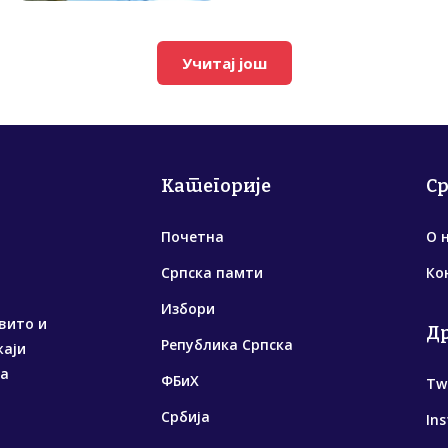
Учитај још
Категорије
С
Почетна
О 
Српска памти
Ко
Избори
вито и
Д
Република Српска
жаји
са
ФБиХ
Tw
Србија
In