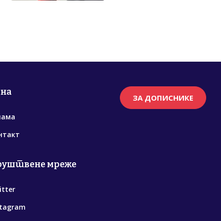
рна
ЗА ДОПИСНИКЕ
нама
нтакт
руштвене мреже
itter
stagram