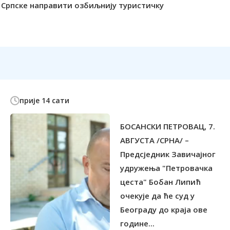
ју Српске направити озбиљнију туристичку
прије 14 сати
БОСАНСКИ ПЕТРОВАЦ, 7.
АВГУСТА /СРНА/ –
Предсједник Завичајног
удружења "Петровачка
цеста" Бобан Липић
очекује да ће суд у
Београду до краја ове
године...