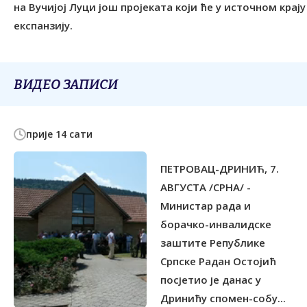
на Вучијој Луци још пројеката који ће у источном кра
експанзију.
ВИДЕО ЗАПИСИ
прије 14 сати
ПЕТРОВАЦ-ДРИНИЋ, 7.
АВГУСТА /СРНА/ -
Министар рада и
борачко-инвалидске
заштите Републике
Српске Радан Остојић
посјетио је данас у
Дринићу спомен-собу...