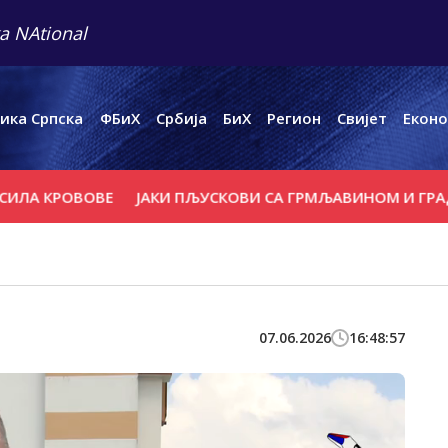
a NAtional
ика Српска
ФБиХ
Србија
БиХ
Регион
Свијет
Еконо
А КРОВОВЕ
ЈАКИ ПЉУСКОВИ СА ГРМЉАВИНОМ И ГРАДОМ 
07.06.2026
16:48:57