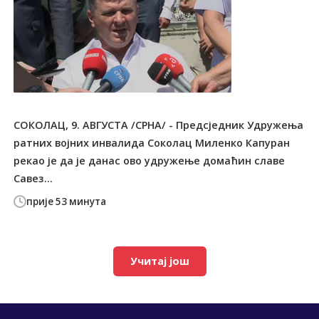
СОКОЛАЦ, 9. АВГУСТА /СРНА/ - Предсједник Удружења
ратних војних инвалида Соколац Миленко Капуран
рекао је да је данас ово удружење домаћин славе
Савез...
прије 53 минута
Учитај још