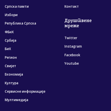
Српска памти
Контакт
Избори
Друштвене
Република Српска
мреже
ФБиХ
Twitter
Србија
Instagram
БиХ
Facebook
Регион
Youtube
Свијет
Економија
Култура
Сервисне информације
Мултимедија