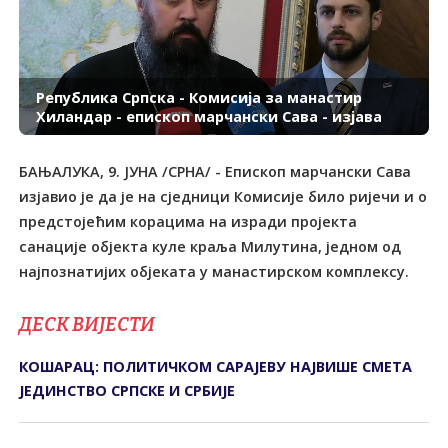
Република Српска - Комисија за манастир
Хиландар - eпископ марчански Сава - изјава
БАЊАЛУКА, 9. ЈУНА /СРНА/ - Епископ марчански Сава
изјавио је да је на сједници Комисије било ријечи и о
предстојећим корацима на изради пројекта
санације објекта куле краља Милутина, једном од
ДЕСК ВИЈЕСТИ
КОШАРАЦ: ПОЛИТИЧКОМ САРАЈЕВУ НАЈВИШЕ СМЕТА
ЈЕДИНСТВО СРПСКЕ И СРБИЈЕ