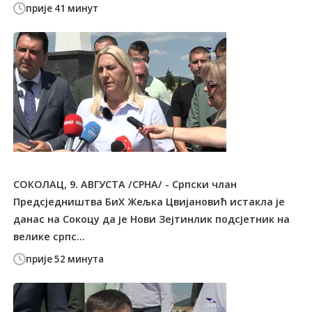
прије 41 минут
СОКОЛАЦ, 9. АВГУСТА /СРНА/ - Српски члан
Предсједништва БиХ Жељка Цвијановић истакла је
данас на Сокоцу да је Нови Зејтинлик подсјетник на
велике српс...
прије 52 минута