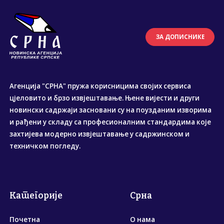
ЗА ДОПИСНИКЕ
Агенција "СРНА" пружа корисницима својих сервиса
цјеловито и брзо извјештавање. Њене вијести и други
новински садржаји засновани су на поузданим изворима
и рађени у складу са професионалним стандардима које
захтијева модерно извјештавање у садржинском и
техничком погледу.
Категорије
Срна
Почетна
О нама