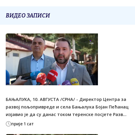
ВИДЕО ЗАПИСИ
БАЊАЛУКА, 10. АВГУСТА /СРНА/ - Директор Центра за
развој пољопривреде и села Бањалука Бојан Пећанац
изјавио је да су данас током теренске посјете Разв...
прије 1 сат