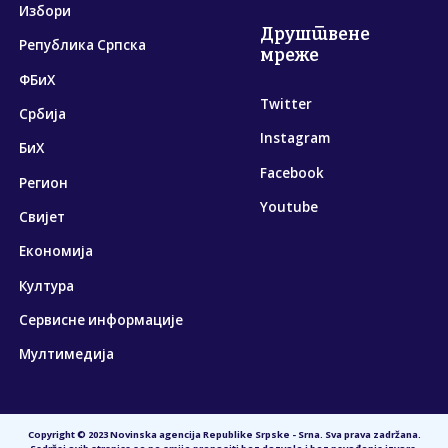
Избори
Друштвене
Република Српска
мреже
ФБиХ
Twitter
Србија
Instagram
БиХ
Facebook
Регион
Youtube
Свијет
Економија
Култура
Сервисне информације
Мултимедија
Copyright © 2023 Novinska agencija Republike Srpske - Srna. Sva prava zadržana.