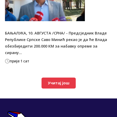
БАЊАЛУКА, 10. АВГУСТА /СРНА/ - Предсједник Владе
Републике Српске Саво Минић рекао је да ће Влада
обезбиједити 200.000 КМ за набавку опреме за
сирану...
прије 1 сат
Учитај још