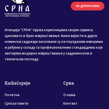
ЗА ДОПИСНИКЕ
Агенција "СРНА" пружа корисницима својих сервиса
цјеловито и брзо извјештавање. Њене вијести и други
новински садржаји засновани су на поузданим изворима
и рађени у складу са професионалним стандардима које
захтијева модерно извјештавање у садржинском и
техничком погледу.
Категорије
Срна
Почетна
О нама
Српска памти
Контакт