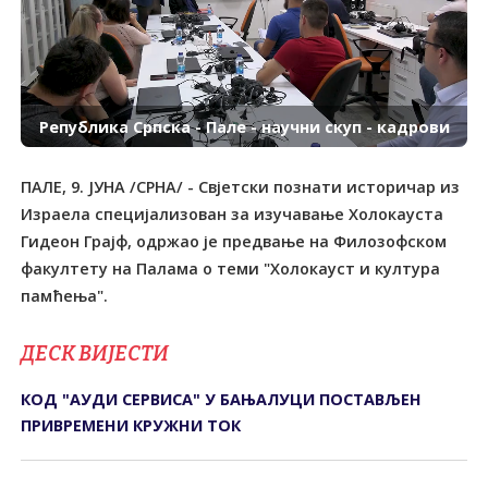
Република Српска - Пале - научни скуп - кадрови
ПАЛЕ, 9. ЈУНА /СРНА/ - Свјетски познати историчар из
Израела специјализован за изучавање Холокауста
Гидеон Грајф, одржао је предвање на Филозофском
факултету на Палама о теми "Холокауст и култура
ДЕСК ВИЈЕСТИ
КОД "АУДИ СЕРВИСА" У БАЊАЛУЦИ ПОСТАВЉЕН
ПРИВРЕМЕНИ КРУЖНИ ТОК