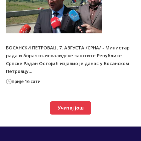
БОСАНСКИ ПЕТРОВАЦ, 7. АВГУСТА /СРНА/ - Министар
рада и борачко-инвалидске заштите Републике
Српске Радан Остојић изјавио је данас у Босанском
Петровцу...
прије 16 сати
Учитај још