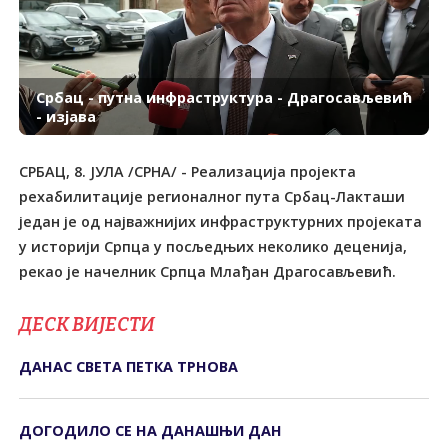
Србац - путна инфраструктура - Драгосављевић
- изјава
СРБАЦ, 8. ЈУЛА /СРНА/ - Реализација пројекта
рехабилитације регионалног пута Србац-Лакташи
један је од најважнијих инфраструктурних пројеката
у историји Српца у посљедњих неколико деценија,
рекао је начелник Српца Млађан Драгосављевић.
ДЕСК ВИЈЕСТИ
ДАНАС СВЕТА ПЕТКА ТРНОВА
ДОГОДИЛО СЕ НА ДАНАШЊИ ДАН