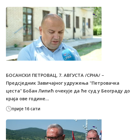
БОСАНСКИ ПЕТРОВАЦ, 7. АВГУСТА /СРНА/ –
Предсједник Завичајног удружења "Петровачка
цеста" Бобан Липић очекује да ће суд у Београду до
краја ове године...
прије 16 сати