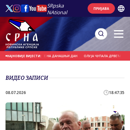
SRpska
ПРИЈАВА
NAtional
ТРНОВА
ДОГОДИЛО СЕ НА ДАНАШЊИ ДАН
ОЛУЈА ЧУПАЛА ДРВЕЋЕ И НОС
НАЈНОВИЈЕ ВИЈЕСТИ:
ВИДЕО ЗАПИСИ
08.07.2026
18:47:35