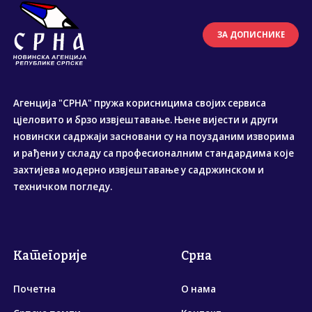
ЗА ДОПИСНИКЕ
Агенција "СРНА" пружа корисницима својих сервиса
цјеловито и брзо извјештавање. Њене вијести и други
новински садржаји засновани су на поузданим изворима
и рађени у складу са професионалним стандардима које
захтијева модерно извјештавање у садржинском и
техничком погледу.
Категорије
Срна
Почетна
О нама