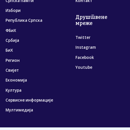
Српска памти
Контакт
Избори
Друштвене
Република Српска
мреже
ФБиХ
Twitter
Србија
Instagram
БиХ
Facebook
Регион
Youtube
Свијет
Економија
Култура
Сервисне информације
Мултимедија