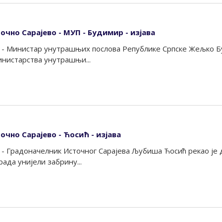
очно Сарајево - МУП - Будимир - изјава
 - Министар унутрашњих послова Републике Српске Жељко Буд
нистарства унутрашњи...
очно Сарајево - Ћосић - изјава
 - Градоначелник Источног Сарајева Љубиша Ћосић рекао је д
рада унијели забрину...