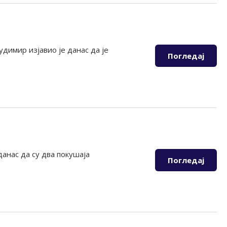
имир изјавио је данас да је
Погледај
анас да су два покушаја
Погледај