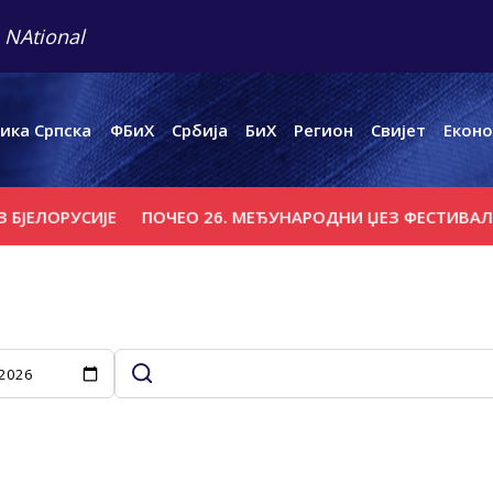
 NAtional
ика Српска
ФБиХ
Србија
БиХ
Регион
Свијет
Еконо
ОРУСИЈЕ
ПОЧЕО 26. МЕЂУНАРОДНИ ЏЕЗ ФЕСТИВАЛ НА З