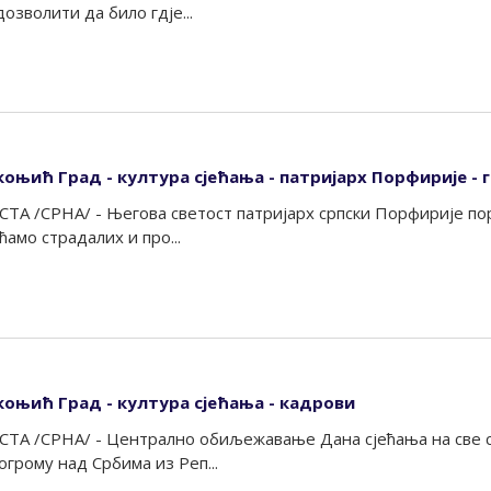
озволити да било гдје...
коњић Град - култура сјећања - патријарх Порфирије - 
А /СРНА/ - Његова светост патријарх српски Порфирије пор
ћамо страдалих и про...
коњић Град - култура сјећања - кадрови
ТА /СРНА/ - Централно обиљежавање Дана сјећања на све с
грому над Србима из Реп...