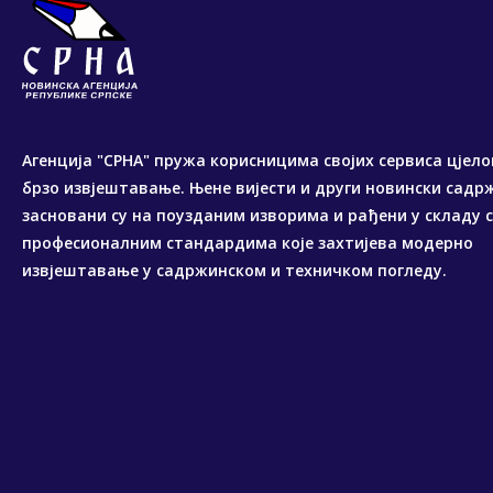
Агенција "СРНА" пружа корисницима својих сервиса цјело
брзо извјештавање. Њене вијести и други новински садр
засновани су на поузданим изворима и рађени у складу 
професионалним стандардима које захтијева модерно
извјештавање у садржинском и техничком погледу.