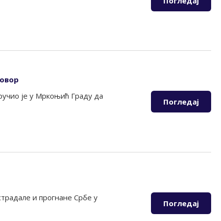
Погледај
говор
учио је у Мркоњић Граду да
Погледај
традале и прогнане Србе у
Погледај