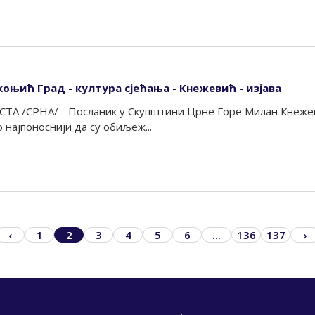
коњић Град - култура сјећања - Кнежевић - изјава
А /СРНА/ - Посланик у Скупштини Црне Горе Милан Кнежеви
најпоноснији да су обиљеж...
‹
1
2
3
4
5
6
...
136
137
›