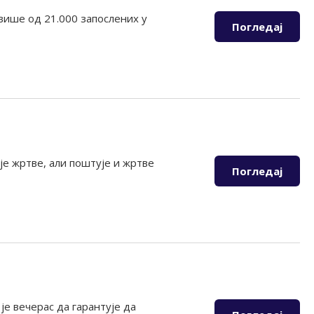
 више од 21.000 запослених у
Погледај
је жртве, али поштује и жртве
Погледај
е вечерас да гарантује да