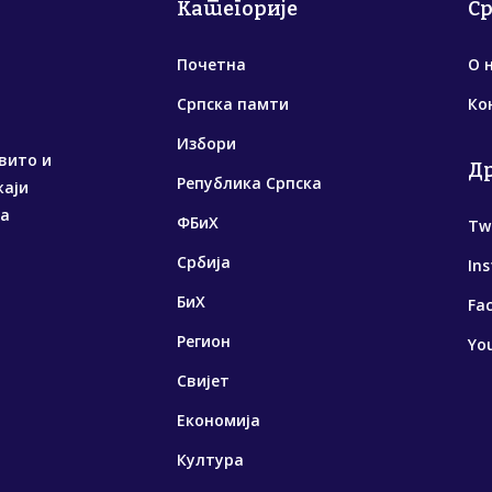
Категорије
С
Почетна
О 
Српска памти
Ко
Избори
вито и
Д
Република Српска
жаји
са
ФБиХ
Tw
Србија
In
БиХ
Fa
Регион
Yo
Свијет
Економија
Култура