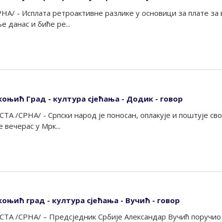
НА/ - Исплата ретроактивне разлике у основици за плате за
 данас и биће ре...
коњић Град - култура сјећања - Додик - говор
 /СРНА/ - Српски народ је поносан, оплакује и поштује сво
 вечерас у Мрк...
оњић град - култура сјећања - Вучић - говор
А /СРНА/ – Предсједник Србије Александар Вучић поручио ј