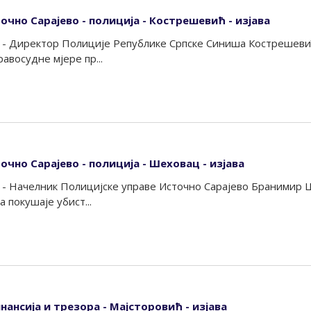
очно Сарајево - полиција - Кострешевић - изјава
 - Директор Полиције Републике Српске Синиша Кострешевић
авосудне мјере пр...
очно Сарајево - полиција - Шеховац - изјава
 - Начелник Полицијске управе Источно Сарајево Бранимир Ш
 покушаје убист...
ансија и трезора - Мајсторовић - изјава