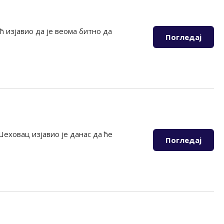
 изјавио да је веома битно да
Погледај
еховац изјавио је данас да ће
Погледај