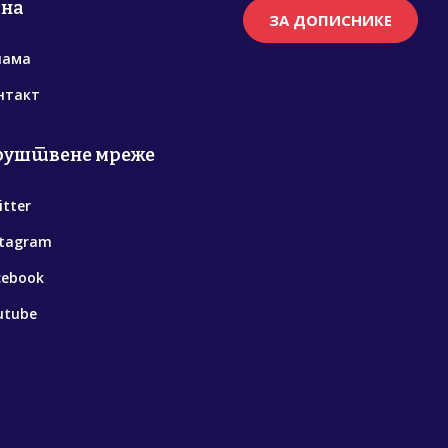
рна
ЗА ДОПИСНИКЕ
нама
нтакт
руштвене мреже
itter
stagram
cebook
utube