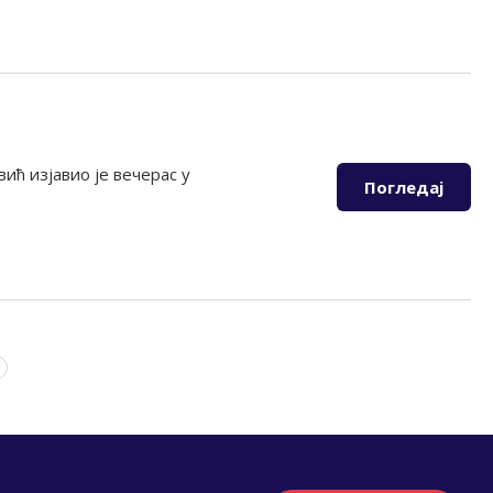
ћ изјавио је вечерас у
Погледај