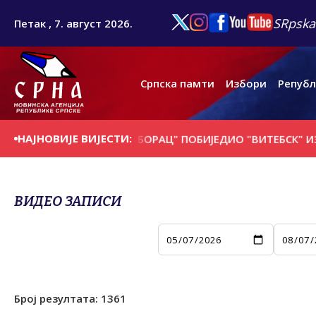
SRpska
Петак , 7. август 2026.
Српска памти
Избори
Републ
НАЈНОВИЈЕ ВИЈЕСТИ:
 ДАНАШЊИ ДАН
"БОРАЦ" ПОБИЈЕДИО "ВИТЕБСК" ИЗ БЈЕЛ
ВИДЕО ЗАПИСИ
Број резултата:
1361