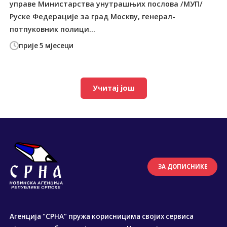
управе Министарства унутрашњих послова /МУП/
Руске Федерације за град Москву, генерал-
потпуковник полици...
прије 5 мјесеци
Учитај још
ЗА ДОПИСНИКЕ
Агенција "СРНА" пружа корисницима својих сервиса