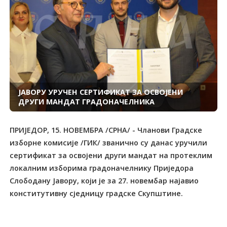
ЈАВОРУ УРУЧЕН СЕРТИФИКАТ ЗА ОСВОЈЕНИ
ДРУГИ МАНДАТ ГРАДОНАЧЕЛНИКА
ПРИЈЕДОР, 15. НОВЕМБРА /СРНА/ - Чланови Градске
изборне комисије /ГИК/ званично су данас уручили
сертификат за освојени други мандат на протеклим
локалним изборима градоначелнику Приједора
Слободану Јавору, који је за 27. новембар најавио
конститутивну сједницу градске Скупштине.