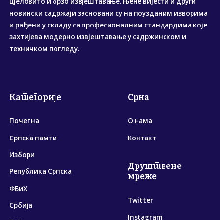
цјеловито и брзо извјештавање. Њене вијести и други
новински садржаји засновани су на поузданим изворима
и рађени у складу са професионалним стандардима које
захтијева модерно извјештавање у садржинском и
техничком погледу.
Категорије
Срна
Почетна
О нама
Српска памти
Контакт
Избори
Друштвене
Република Српска
мреже
ФБиХ
Twitter
Србија
Instagram