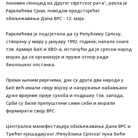
поновио геноцид из Другог свјетског рата", рекла је
Рајилићева Срни, поводом предстојећег
обиљежавања Дана ВРС - 12. маја.
Рајилићева је подсјетила да су Републику Српску,
створену у миру у јануару 1992. године, напале снаге
тзв. Армије БиХ и ХВО-а, истичући да је српски народ
морао да се организује и пружи отпор ради
биолошког опстанка.
Према њеним ријечима, док су друга два народа у
БиХ већ имали своју војску и наоружање набављано
дуже вријеме прије сукоба и подршку тзв. запада,
Срби су били препуштени сами себи и морали
формирати своју ВРС.
Централна манифестација обиљежавања Дана ВРС и
Трећег пјешадијског /Република Српска/ пука биће