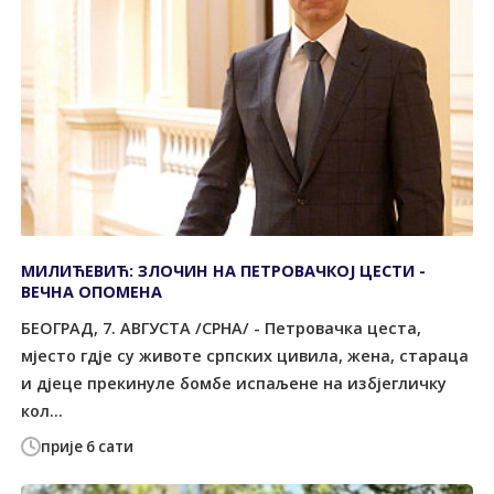
МИЛИЋЕВИЋ: ЗЛОЧИН НА ПЕТРОВАЧКОЈ ЦЕСТИ -
ВЕЧНА ОПОМЕНА
БЕОГРАД, 7. АВГУСТА /СРНА/ - Петровачка цеста,
мјесто гдје су животе српских цивила, жена, стараца
и дјеце прекинуле бомбе испаљене на избјегличку
кол...
прије 6 сати