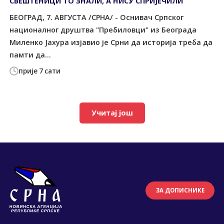
СВЕШТЕНИЦИ ТО ЗНАЛИ, А НИСУ СПРИЈЕЧИЛИ
БЕОГРАД, 7. АВГУСТА /СРНА/ - Оснивач Српског
националног друштва "Пребиловци" из Београда
Миленко Јахура изјавио је Срни да историја треба да
памти да...
прије 7 сати
Учитај још
ЗА ДОПИСНИКЕ