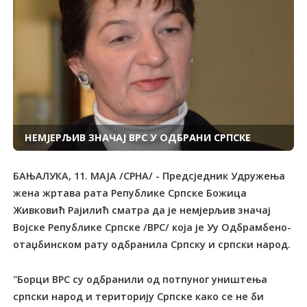
НЕМЈЕРЉИВ ЗНАЧАЈ ВРС У ОДБРАНИ СРПСКЕ
БАЊАЛУКА, 11. МАЈА /СРНА/ - Предсједник Удружења
жена жртава рата Републике Српске Божица
Живковић Рајилић сматра да је немјерљив значај
Војске Републике Српске /ВРС/ која је Уу Одбрамбено-
отаџбинском рату одбранила Српску и српски народ.
"Борци ВРС су одбранили од потпуног уништења
српски народ и територију Српске како се не би