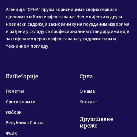
Агенција "СРНА" пружа корисницима својих сервиса
цјеловито и брзо извјештавање. Њене вијести и други
новински садржаји засновани су на поузданим изворима
и рађени у складу са професионалним стандардима које
захтијева модерно извјештавање у садржинском и
техничком погледу.
Категорије
Срна
Почетна
О нама
Српска памти
Контакт
Избори
Друштвене
Република Српска
мреже
ФБиХ