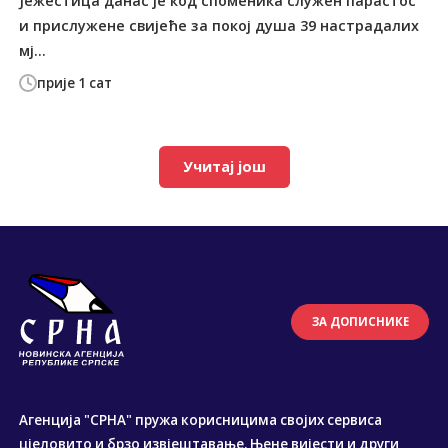
Јежестица данас је код споменика служен парастос
и прислужене свијеће за покој душа 39 настрадалих
мј...
прије 1 сат
Учитај још
ЗА ДОПИСНИКЕ
Агенција "СРНА" пружа корисницима својих сервиса
цјеловито и брзо извјештавање. Њене вијести и други