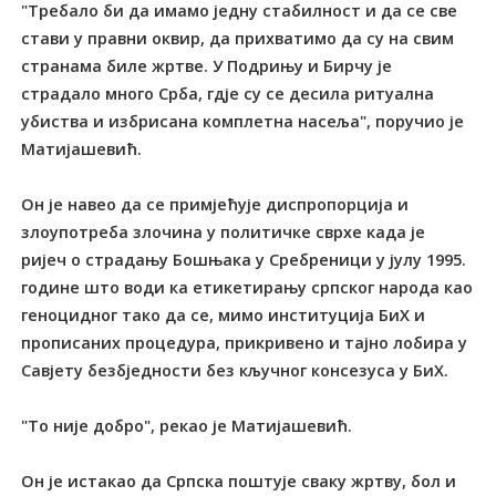
"Требало би да имамо једну стабилност и да се све
стави у правни оквир, да прихватимо да су на свим
странама биле жртве. У Подрињу и Бирчу је
страдало много Срба, гдје су се десила ритуална
убиства и избрисана комплетна насеља", поручио је
Матијашевић.
Он је навео да се примјећује диспропорција и
злоупотреба злочина у политичке сврхе када је
ријеч о страдању Бошњака у Сребреници у јулу 1995.
године што води ка етикетирању српског народа као
геноцидног тако да се, мимо институција БиХ и
прописаних процедура, прикривено и тајно лобира у
Савјету безбједности без кључног консезуса у БиХ.
"То није добро", рекао је Матијашевић.
Он је истакао да Српска поштује сваку жртву, бол и