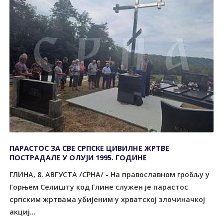
ПАРАСТОС ЗА СВЕ СРПСКЕ ЦИВИЛНЕ ЖРТВЕ
ПОСТРАДАЛЕ У ОЛУЈИ 1995. ГОДИНЕ
ГЛИНА, 8. АВГУСTА /СРНА/ - На православном гробљу у
Горњем Селишту код Глине служен је парастос
српским жртвама убијеним у хрватској злочиначкој
акциј...