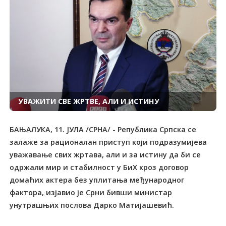
УВАЖИТИ СВЕ ЖРТВЕ, АЛИ И ИСТИНУ
БАЊАЛУКА, 11. ЈУЛА /СРНА/ - Република Српска се
залаже за рационалан приступ који подразумијева
уважавање свих жртава, али и за истину да би се
одржали мир и стабилност у БиХ кроз договор
домаћих актера без уплитања међународног
фактора, изјавио је Срни бивши министар
унутрашњих послова Дарко Матијашевић.