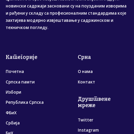
новински садржаји засновани су на поузданим изворима
и рађени у складу са професионалним стандардима које
захтијева модерно извјештавање у садржинском и
техничком погледу.
Категорије
Срна
Почетна
О нама
Српска памти
Контакт
Избори
Друштвене
Република Српска
мреже
ФБиХ
Twitter
Србија
Instagram
БиХ