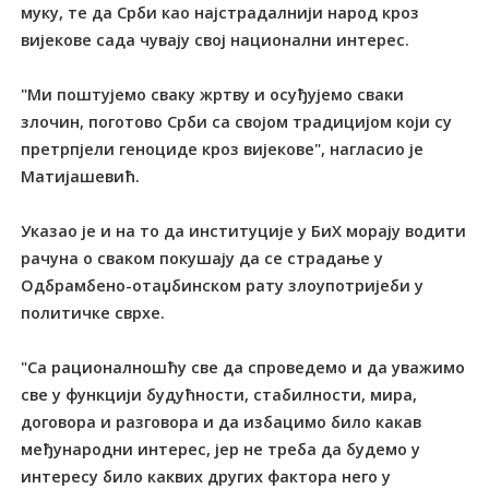
муку, те да Срби као најстрадалнији народ кроз
вијекове сада чувају свој национални интерес.
"Ми поштујемо сваку жртву и осуђујемо сваки
злочин, поготово Срби са својом традицијом који су
претрпјели геноциде кроз вијекове", нагласио је
Матијашевић.
Указао је и на то да институције у БиХ морају водити
рачуна о сваком покушају да се страдање у
Одбрамбено-отаџбинском рату злоупотријеби у
политичке сврхе.
"Са рационалношћу све да спроведемо и да уважимо
све у функцији будућности, стабилности, мира,
договора и разговора и да избацимо било какав
међународни интерес, јер не треба да будемо у
интересу било каквих других фактора него у