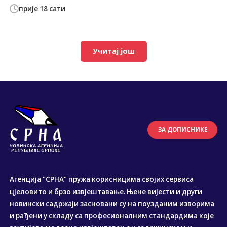
прије 18 сати
Учитај још
ЗА ДОПИСНИКЕ
Агенција "СРНА" пружа корисницима својих сервиса
цјеловито и брзо извјештавање. Њене вијести и други
новински садржаји засновани су на поузданим изворима
и рађени у складу са професионалним стандардима које