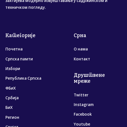
захтијева модерно извјештавање у садржинском и
техничком погледу.
Категорије
Срна
Почетна
О нама
Српска памти
Контакт
Избори
Друштвене
Република Српска
мреже
ФБиХ
Twitter
Србија
Instagram
БиХ
Facebook
Регион
Youtube
Свијет