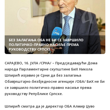
БЕЗ ЗАЛАГАЊА ОБА НЕ БИ СЕ ЗАВРШИЛО
ПОЛИТИЧКО-ПРАВНО НАСИЉЕ ПРЕМА
РУКОВОДСТВУ СРПСКЕ
САРАЈЕВО, 16. ЈУЛА /СРНА/ – Предсједавајући Дома
народа Парламентарне скупштине БиХ Никола
Шпирић изјавио је Срни да без залагања
Обавјештајно-безбједносне агенције /ОБА/ БиХ не би
се завршило политичко-правно насиље према
руководству Републике Српске.
Шпирић сматра да је директор ОБА Алмир Џуво