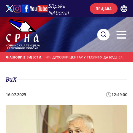
SRpska
ПРИЈАВА
NAtional
А ЗВОРНИКА
РОМИЋ: ДУХОВНИ ЦЕНТАР У ТЕСЛИЋУ ДА БУДЕ САБИРНО СОЧ
НАЈНОВИЈЕ ВИЈЕСТИ:
БиХ
16.07.2025
12:49:00