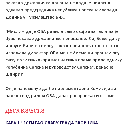
показао државничко понашање када је недавно
одвезао предсједника Републике Српске Милорада
Додика у Тужилаштво БиХ.
"Мислим да је ОБА радила само свој задатак и да је
Џуво показао државничко понашање. Дај Боже да су
и други били на нивоу таквог понашања као што то
испољава директор ОБА ми не бисмо ни прошли ову
фазу политичко–правног насиља према предсједнику
Републике Српске и руководству Српске", рекао је
Шпирић.
Он је напоменуо да ће парламентарна Комисија за
надзор над радом ОБА данас расправљати о томе.
ДЕСК ВИЈЕСТИ
КАРАН ЧЕСТИТАО СЛАВУ ГРАДА ЗВОРНИКА