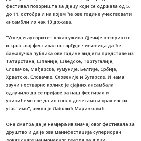
фестивал позоришта за дјецу који се одржава од 5.
до 11. октобра и на којем ће ове године учествовати
ансамбли из чак 13 држава.
"Углед и ауторитет какав ужива Дјечије позориште
и кроз свој фестивал потврђује чињеница да ће
бањалучка публика ове године видјети представе из
Татарстана, Шпаније, Шведске, Португалије,
Словачке, Мађарске, Румуније, Белгије, Србије,
Хрватске, Словачке, Словеније и Бугарске. И нама
звучи нестварно колико је сјајних ансамбала
одлучило да се пријаве за наш фестивал и
учинићемо све да их топло дочекамо и краљевски
угостимо", рекла је Лабовић Маринковић.
Она сматра да је немјерљив значај овог фестивала за
друштво и да је ова манифестација супериоран
доказ снаге националног театра за дјецу.