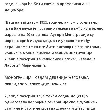
године, која ће бити свечано промовисана 30.
децембра.
"Баш на тај датум 1955. године, актом о оснивању,
град Бањалука је поставио темељ за кућу која је, ево,
израсла на 70 спратова! Аутори Монографије су
Зоран Ђерић и Лука Кецман и управо ће међу
страницама те књиге бити одговор на сва питања -
колико је моћна, снажна и велика институција
Дјечије позориште Републике Српске", навела је
Лабовић Маринковић.
МОНОГРАФИЈА - СЕДАМ ДЕЦЕНИЈА ЊЕГОВАЊА
НЕБРОЈЕНИХ ГЕНЕРАЦИЈА ПУБЛИКЕ
Дјечије позориште је током седам деценија
одњеговало небројене генерације своје публике -
стотине и стотине хиљада дјечака и дјевојчица