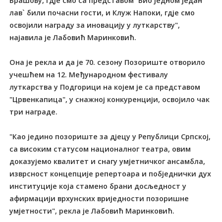
Брашову, гдје смо са представом `Био једном један
лав` били почасни гости, и Клуж Напоки, гдје смо
освојили награду за иновацију у луткарству",
најавила је Лабовић Маринковић.
Она је рекла и да је 70. сезону Позориште отворило
учешћем на 12. Међународном фестивалу
луткарства у Подгорици на којем је са представом
"Црвенкапица", у снажној конкуренцији, освојило чак
три награде.
"Као једино позориште за дјецу у Републици Српској,
са високим статусом националног театра, овим
доказујемо квалитет и снагу умјетничког ансамбла,
изврсност концепције репертоара и побједнички дух
институције која стамено брани досљедност у
афирмацији врхунских вриједности позоришне
умјетности", рекла је Лабовић Маринковић.