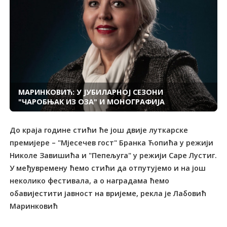
МАРИНКОВИЋ: У ЈУБИЛАРНОЈ СЕЗОНИ
"ЧАРОБЊАК ИЗ ОЗА" И МОНОГРАФИЈА
До краја године стићи ће још двије луткарске
премијере – "Мјесечев гост" Бранка Ћопића у режији
Николе Завишића и "Пепељуга" у режији Саре Лустиг.
У међувремену ћемо стићи да отпутујемо и на још
неколико фестивала, а о наградама ћемо
обавијестити јавност на вријеме, рекла је Лабовић
Маринковић