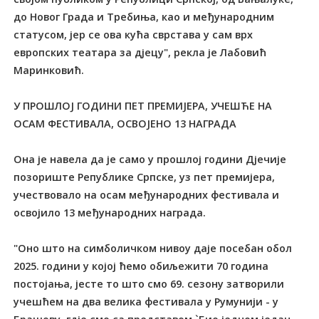
до Новог Града и Требиња, као и међународним
статусом, јер се ова кућа сврстава у сам врх
европских театара за дјецу", рекла је Лабовић
Маринковић.
У ПРОШЛОЈ ГОДИНИ ПЕТ ПРЕМИЈЕРА, УЧЕШЋЕ НА
ОСАМ ФЕСТИВАЛА, ОСВОЈЕНО 13 НАГРАДА
Она је навела да је само у прошлој години Дјечије
позориште Републике Српске, уз пет премијера,
учествовало на осам међународних фестивала и
освојило 13 међународних награда.
"Оно што на симболичком нивоу даје посебан обол
2025. години у којој ћемо обиљежити 70 година
постојања, јесте то што смо 69. сезону затворили
учешћем на два велика фестивала у Румунији - у