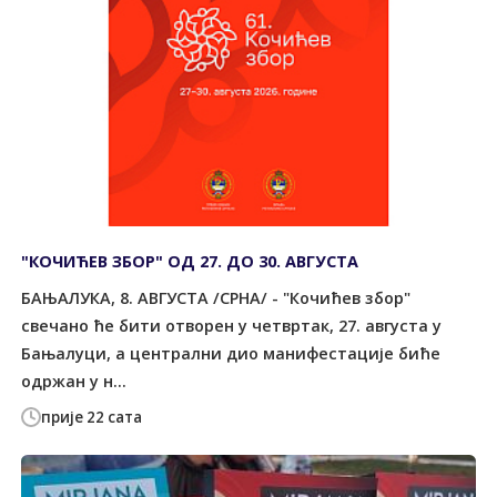
"КОЧИЋЕВ ЗБОР" ОД 27. ДО 30. АВГУСТА
БАЊАЛУКА, 8. АВГУСТА /СРНА/ - "Кочићев збор"
свечано ће бити отворен у четвртак, 27. августа у
Бањалуци, а централни дио манифестације биће
одржан у н...
прије 22 сата