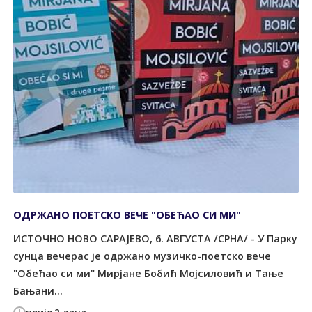
ОДРЖАНО ПОЕТСКО ВЕЧЕ "ОБЕЋАО СИ МИ"
ИСТОЧНО НОВО САРАЈЕВО, 6. АВГУСТА /СРНА/ - У Парку
сунца вечерас је одржано музичко-поетско вече
"Обећао си ми" Мирјане Бобић Мојсиловић и Тање
Бањани...