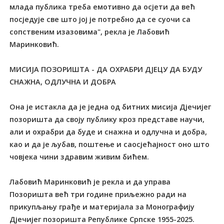
млада публика треба емотивно да осјети да већ
посједује све што јој је потребно да се суочи са
сопственим изазовима", рекла је Лабовић
Маринковић.
МИСИЈА ПОЗОРИШТА - ДА ОХРАБРИ ДЈЕЦУ ДА БУДУ
СНАЖНА, ОДЛУЧНА И ДОБРА
Она је истакла да је једна од битних мисија Дјечијег
позоришта да своју публику кроз представе научи,
али и охрабри да буде и снажна и одлучна и добра,
као и да је љубав, поштење и саосјећајност оно што
човјека чини здравим живим бићем.
Лабовић Маринковић је рекла и да управа
Позоришта већ три године приљежно ради на
прикупљању грађе и материјала за Монографију
Дјечијег позоришта Републике Српске 1955-2025.