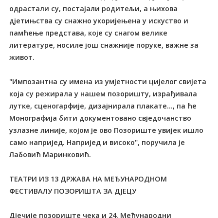
одрастали су, постајали родитељи, а њихова
дјетињства су снажно укоријењена у искуство и
памћење представа, које су снагом велике
литературе, носиле још снажније поруке, важне за
живот.
"Импозантна су имена из умјетности цијелог свијета
која су режирала у нашем позоришту, израђивала
лутке, сценогарфије, дизајнирала плакате..., па ће
Монографија бити документовано свједочанство
узлазне линије, којом је ово Позориште увијек ишло
само напријед. Напријед и високо", поручила је
Лабовић Маринковић.
ТЕАТРИ ИЗ 13 ДРЖАВА НА МЕЂУНАРОДНОМ
ФЕСТИВАЛУ ПОЗОРИШТА ЗА ДЈЕЦУ
Дјечије позориште чека и 24. Међународни