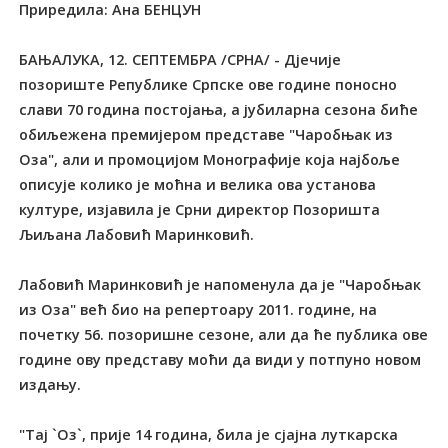
Приредила: Ана БЕНЦУН
БАЊАЛУКА, 12. СЕПТЕМБРА /СРНА/ - Дјечије
позориште Републике Српске ове године поносно
слави 70 година постојања, а јубиларна сезона биће
обиљежена премијером представе "Чаробњак из
Оза", али и промоцијом Монографије која најбоље
описује колико је моћна и велика ова установа
културе, изјавила је Срни директор Позоришта
Љиљана Лабовић Маринковић.
Лабовић Маринковић је напоменула да је "Чаробњак
из Оза" већ био на репертоару 2011. године, на
почетку 56. позоришне сезоне, али да ће публика ове
године ову представу моћи да види у потпуно новом
издању.
"Тај `Оз`, прије 14 година, била је сјајна луткарска