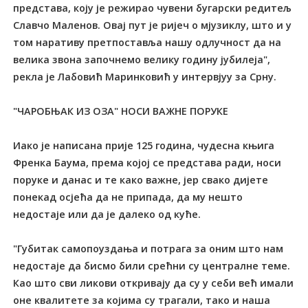
представа, коју је режирао чувени бугарски редитељ
Славчо Маленов. Овај пут је ријеч о мјузиклу, што и у
том наративу претпоставља нашу одлучност да на
велика звона започнемо велику годину јубилеја",
рекла је Лабовић Маринковић у интервјуу за Срну.
"ЧАРОБЊАК ИЗ ОЗА" НОСИ ВАЖНЕ ПОРУКЕ
Иако је написана прије 125 година, чудесна књига
Френка Баума, према којој се представа ради, носи
поруке и данас и те како важне, јер свако дијете
понекад осјећа да не припада, да му нешто
недостаје или да је далеко од куће.
"Губитак самопоуздања и потрага за оним што нам
недостаје да бисмо били срећни су централне теме.
Као што сви ликови откривају да су у себи већ имали
оне квалитете за којима су трагали, тако и наша