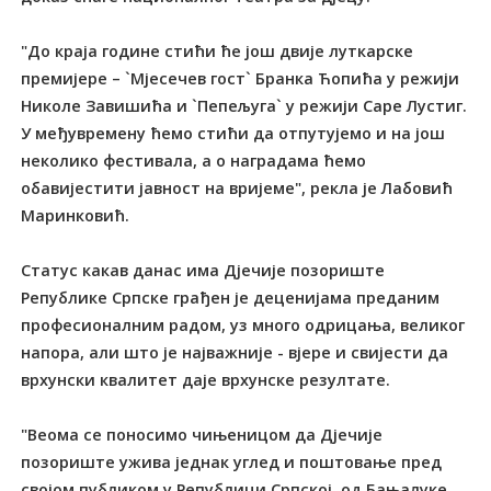
"До краја године стићи ће још двије луткарске
премијере – `Мјесечев гост` Бранка Ћопића у режији
Николе Завишића и `Пепељуга` у режији Саре Лустиг.
У међувремену ћемо стићи да отпутујемо и на још
неколико фестивала, а о наградама ћемо
обавијестити јавност на вријеме", рекла је Лабовић
Маринковић.
Статус какав данас има Дјечије позориште
Републике Српске грађен је деценијама преданим
професионалним радом, уз много одрицања, великог
напора, али што је најважније - вјере и свијести да
врхунски квалитет даје врхунске резултате.
"Веома се поносимо чињеницом да Дјечије
позориште ужива једнак углед и поштовање пред
својом публиком у Републици Српској, од Бањалуке,