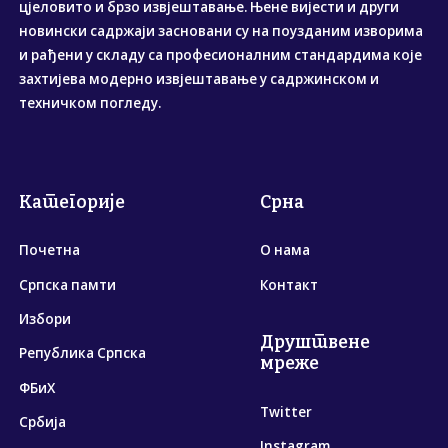
цјеловито и брзо извјештавање. Њене вијести и други
новински садржаји засновани су на поузданим изворима
и рађени у складу са професионалним стандардима које
захтијева модерно извјештавање у садржинском и
техничком погледу.
Категорије
Срна
Почетна
О нама
Српска памти
Контакт
Избори
Друштвене
Република Српска
мреже
ФБиХ
Twitter
Србија
Instagram