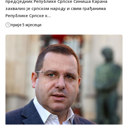
предсједник Републике Српске Синиша Карана
захвалио је српском народу и свим грађанима
Републике Српске к...
прије 5 мјесеци