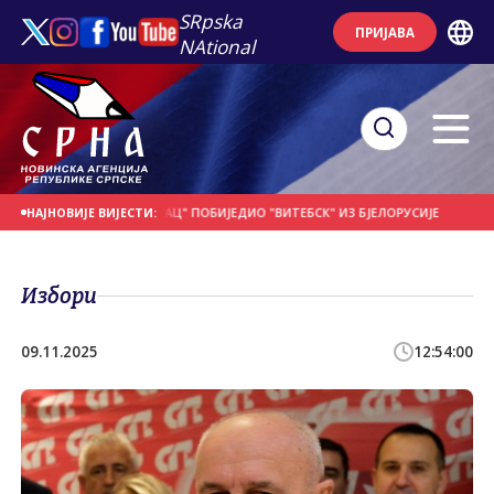
SRpska
ПРИЈАВА
NAtional
АНАШЊИ ДАН
"БОРАЦ" ПОБИЈЕДИО "ВИТЕБСК" ИЗ БЈЕЛОРУСИЈЕ
ПОЧЕО 26
НАЈНОВИЈЕ ВИЈЕСТИ:
Избори
09.11.2025
12:54:00