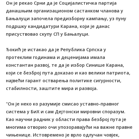
Он је рекао Срни да је Социјалистичка партија
данашњим организационом састанком чланова у
Бањалуци започела предизборну кампању, уз пуну
подршку кандидатури Карана, који је данас
присуствовао скупу СП у Бањалуци.
Ђокић је истакао да је Република Српска у
протеклим годинама и деценијама имала
константан развој, те да је избор Синише Карана,
који се безброј пута доказао и као велики патриота,
највећи гарант остварења политике сигурности,
стабилности, заштите мира и развоја.
"Он је неко ко разумије смисао уставно-правног
система у БиХ и сам Дејтонски мировни споразум.
Као научни радник у области права безброј пута је
многима отворио очи упозоравајући на важне правне
чињенице. Истовремено је врло одлучан човјек,