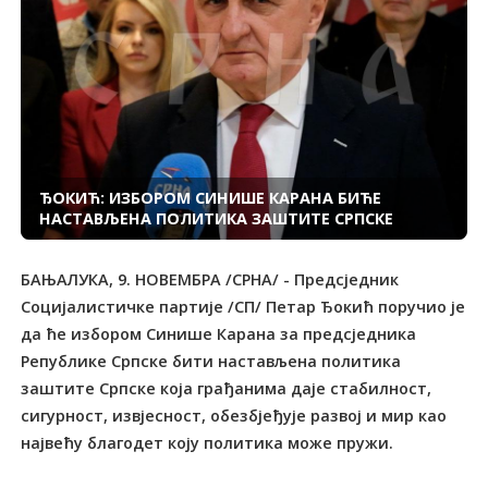
ЂОКИЋ: ИЗБОРОМ СИНИШЕ КАРАНА БИЋЕ
НАСТАВЉЕНА ПОЛИТИКА ЗАШТИТЕ СРПСКЕ
БАЊАЛУКА, 9. НОВЕМБРА /СРНА/ - Предсједник
Социјалистичке партије /СП/ Петар Ђокић поручио је
да ће избором Синише Карана за предсједника
Републике Српске бити настављена политика
заштите Српске која грађанима даје стабилност,
сигурност, извјесност, обезбјеђује развој и мир као
највећу благодет коју политика може пружи.