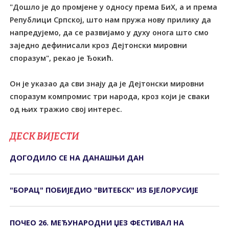
"Дошло је до промјене у односу према БиХ, а и према
Републици Српској, што нам пружа нову прилику да
напредујемо, да се развијамо у духу онога што смо
заједно дефинисали кроз Дејтонски мировни
споразум", рекао је Ђокић.
Он је указао да сви знају да је Дејтонски мировни
споразум компромис три народа, кроз који је сваки
од њих тражио свој интерес.
ДЕСК ВИЈЕСТИ
ДОГОДИЛО СЕ НА ДАНАШЊИ ДАН
"БОРАЦ" ПОБИЈЕДИО "ВИТЕБСК" ИЗ БЈЕЛОРУСИЈЕ
ПОЧЕО 26. МЕЂУНАРОДНИ ЏЕЗ ФЕСТИВАЛ НА