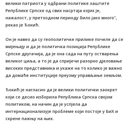
велики патриота у одбрани политике заштите
Републике Српске од свих насртаја којих је,
нажалост, у претходном периоду било јако много",
рекао је Ђокић.
Он је навео да су геополитичке прилике почеле да се
мијењају и да је политичка позиција Републике
Српске другачија, да је она сада на путу остварења
великог циља, а то је да спријечи разорно дјеловање
високих представника и укаже на то колико је важно
да домаће институције преузму управљање земљом.
Ђокић је нагласио да је велики политички заокрет
који се десио изборила Република Српска својом
политиком, на начин да је успјела да
интернационализује проблеме који постоје у БиХ и
скрене пажњу на њих.