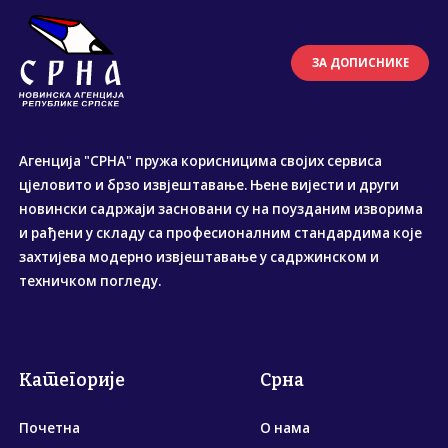
ЗА ДОПИСНИКЕ
Агенција "СРНА" пружа корисницима својих сервиса
цјеловито и брзо извјештавање. Њене вијести и други
новински садржаји засновани су на поузданим изворима
и рађени у складу са професионалним стандардима које
захтијева модерно извјештавање у садржинском и
техничком погледу.
Категорије
Срна
Почетна
О нама