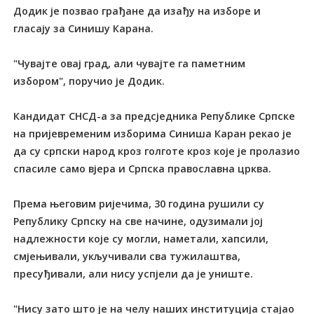
Додик је позвао грађане да изађу на изборе и
гласају за Синишу Карана.
"Чувајте овај град, али чувајте га паметним
избором", поручио је Додик.
Кандидат СНСД-а за предсједника Републике Српске
на пријевременим изборима Синиша Каран рекао је
да су српски народ кроз голготе кроз које је пролазио
спасиле само вјера и Српска православна црква.
Према његовим ријечима, 30 година рушили су
Републику Српску на све начине, одузимали јој
надлежности које су могли, наметали, хапсили,
смјењивали, укључивали сва тужилаштва,
пресуђивали, али нису успјели да је униште.
"Нису зато што је на челу наших институција стајао