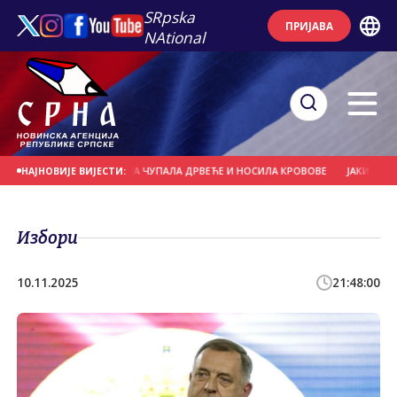
SRpska
ПРИЈАВА
NAtional
НАШЊИ ДАН
ОЛУЈА ЧУПАЛА ДРВЕЋЕ И НОСИЛА КРОВОВЕ
ЈАКИ ПЉУСКОВИ
НАЈНОВИЈЕ ВИЈЕСТИ:
Избори
10.11.2025
21:48:00