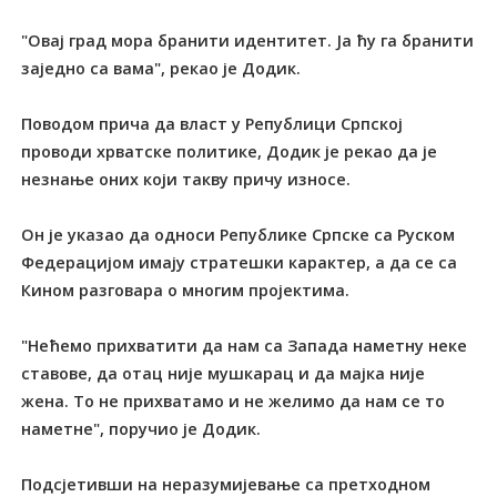
"Овај град мора бранити идентитет. Ја ћу га бранити
заједно са вама", рекао је Додик.
Поводом прича да власт у Републици Српској
проводи хрватске политике, Додик је рекао да је
незнање оних који такву причу износе.
Он је указао да односи Републике Српске са Руском
Федерацијом имају стратешки карактер, а да се са
Кином разговара о многим пројектима.
"Нећемо прихватити да нам са Запада наметну неке
ставове, да отац није мушкарац и да мајка није
жена. То не прихватамо и не желимо да нам се то
наметне", поручио је Додик.
Подсјетивши на неразумијевање са претходном