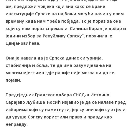
ом, предложи човјека који зна како се бране
институције Српске на најбољи могући начин у овом
времену када нам треба побједа. То је пораз за оне
који су нам пораз спремали. Синиша Каран је добар и
једини избор за Републику Српску", поручила је
Цвијановићева.
Она је навела да је Српска данас сигурнија,
стабилнија и боља, те да има разумијевања на
многим мјестима гдје раније није могла ни да се
појави.
Предсједник Градског одбора СНСД-а Источно
Сарајево Љубиша Ћосић изјавио је да се налазе пред
изборима који су наметнути, јер су они који су хтјели
да уруше Српску користили право и правду као
неправду.