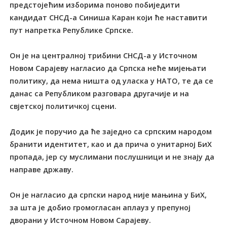
предстојећим изборима поново побиједити
кандидат СНСД-а Синиша Каран који ће наставити
пут напретка Републике Српске.
Он је на централној трибини СНСД-а у Источном
Новом Сарајеву нагласио да Српска неће мијењати
политику, да нема ништа од уласка у НАТО, те да се
данас са Републиком разговара другачије и на
свјетској политичкој сцени.
Додик је поручио да ће заједно са српским народом
бранити идентитет, као и да прича о унитарној БиХ
пропада, јер су муслимани послушници и не знају да
направе државу.
Он је нагласио да српски народ није мањина у БиХ,
за шта је добио громогласан аплауз у препуној
дворани у Источном Новом Сарајеву.