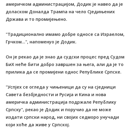
америчком администрацијом, Додик је навео да је
доласком Доналда Трампа на чело Сједињених
Држава и то промијењено.
"Традиционално имамо добре односе са Израелом,
Грчком...", напоменуо је Додик.
Он је рекао да је знао да судски процес пред Судом
БиХ неће бити добро завршен за њега, али да је то
прилика да се промијени однос Републике Српске.
"Успјех се огледа у чињеници да су на сједници
Савета безбједности и Русија и Кина и нова
америчка администрација подржале Републику
Српску", рекао је Додик и поручио да не може
издати српски народ, ни својих седморо унучади
који хоће да живе у Српској.