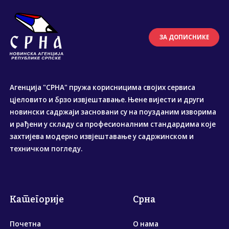
ЗА ДОПИСНИКЕ
Агенција "СРНА" пружа корисницима својих сервиса
цјеловито и брзо извјештавање. Њене вијести и други
новински садржаји засновани су на поузданим изворима
и рађени у складу са професионалним стандардима које
захтијева модерно извјештавање у садржинском и
техничком погледу.
Категорије
Срна
Почетна
О нама