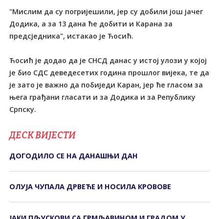
"Мислим да су погријешили, јер су добили још јачег
Додика, а за 13 дана ће добити и Карана за
предсједника", истакао је Ћосић.
Ћосић је додао да је СНСД данас у истој улози у којој
је био СДС деведесетих година прошлог вијека, те да
је зато је важно да побиједи Каран, јер ће гласом за
њега грађани гласати и за Додика и за Републику
Српску.
ДЕСК ВИЈЕСТИ
ДОГОДИЛО СЕ НА ДАНАШЊИ ДАН
ОЛУЈА ЧУПАЛА ДРВЕЋЕ И НОСИЛА КРОВОВЕ
ЈАКИ ПЉУСКОВИ СА ГРМЉАВИНОМ И ГРАДОМ У