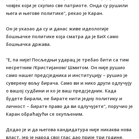
човјек који је скупио све патриоте. Онда су рушили
њега и његове политике", рекао је Каран.
Он је указао да су и данас живе идеологије
бошњачке политике која сматра да је БиХ само
бошњачка држава.
"Е, па није! Посљедњи ударац је требао бити са тим
несретним /Кристијаном/ Шмитом. Он није рушио
само нашег предсједника и институцију – рушио је
суверену вољу бирача. Само ви и нико други одлучују
о вашој судбини и ко је ваш предсједник. Када
будете бирали, не бирате нити једну политику и
личност – бирате право да ви одлучујете", поручио је
Каран обраћајући се окупљеним.
Додао је и да његова кандидатура није никаква нова
власт, јер је народ свој глас дао прије три године.