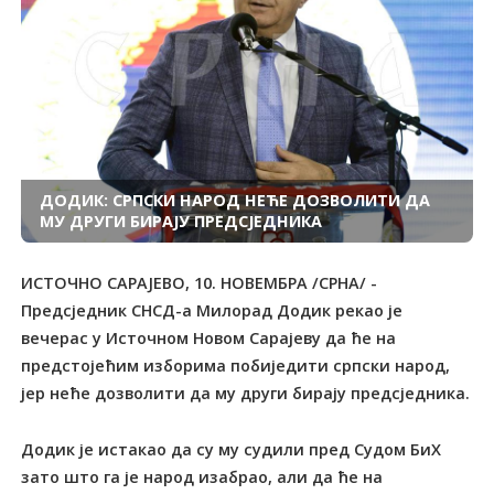
ДОДИК: СРПСКИ НАРОД НЕЋЕ ДОЗВОЛИТИ ДА
МУ ДРУГИ БИРАЈУ ПРЕДСЈЕДНИКА
ИСТОЧНО САРАЈЕВО, 10. НОВЕМБРА /СРНА/ -
Предсједник СНСД-а Милорад Додик рекао је
вечерас у Источном Новом Сарајеву да ће на
предстојећим изборима побиједити српски народ,
јер неће дозволити да му други бирају предсједника.
Додик је истакао да су му судили пред Судом БиХ
зато што га је народ изабрао, али да ће на