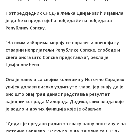
Потпредсједник СНСД-а Жељка Цвијановић изјавила
је да ће и предстојећа побједа бити побједа за
Републику Српску.
"На овим изборима морају се поразити они који су
стварни непријатељи Републике Српске, слободе и
свега онога што Српска представља", рекла је
Цвијановићева.
Она је навела са својим колегама у Источно Сарајево
увијек долази високо уздигнуте главе, јер знају да је
оно што овај град данас представља резултат
заједничког рада Милорада Додика, свих влада које
је водио и других функција које је обављао.
"Додик је предано радио за сваку нашу општину и за
Источно Сарајево. Одлучио је да, заједно са СНСД-