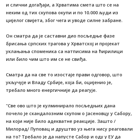
и слични догађаји, а Хрватима смета што се на
неким од тих скупова окупи и по 10.000 људи из
цијелог свијета, због чега и уводе силне забране.
Он сматра да је саставни дио посљедње фазе
брисања српских трагова у Хрватској и пројекат
уклањања споменика са натписима на ћирилици
или било чим што им се не свиђа.
Сматра да на све то изостаје прави одговор, што
укључује и Владу Србије, која би, оцијенио је,
требало много енергичније да реагује.
"Све ово што је кулминирало посљедњих дана
почело је скандалозним скупом о Јасеновцу у Сабору,
на који није било адекватне реакције. Зашто /
Милорад/ Пуповац и друштво уз њега нису реаговали
на то? Требало је да напусте Сабор и оду у ЕУ да