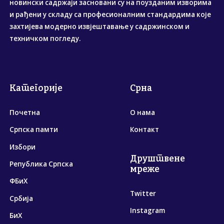
новински садржаји засновани су на поузданим изворима
и рађени у складу са професионалним стандардима које
захтијева модерно извјештавање у садржинском и
техничком погледу.
Категорије
Срна
Почетна
О нама
Српска памти
Контакт
Избори
Друштвене
Република Српска
мреже
ФБиХ
Twitter
Србија
Instagram
БиХ