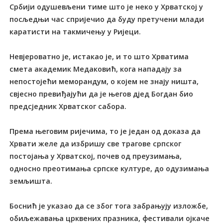
Србији одушевљени тиме што је неко у Хрватској у
посљедњи час спријечио да буду претучени млади
каратисти на такмичењу у Ријеци.
Невјероватно је, истакао је, и то што Хрватима
смета академик Медаковић, кога нападају за
непостојећи меморандум, о којем не знају ништа,
свјесно превиђајући да је његов дјед Богдан био
предсједник Хрватског сабора.
Према његовим ријечима, то је један од доказа да
Хрвати желе да избришу све трагове српског
постојања у Хрватској, почев од преузимања,
односно преотимања српске културе, до одузимања
земљишта.
Боснић је указао да се због тога забрањују изложбе,
обиљежавања црквених празника, фестивали ојкаче