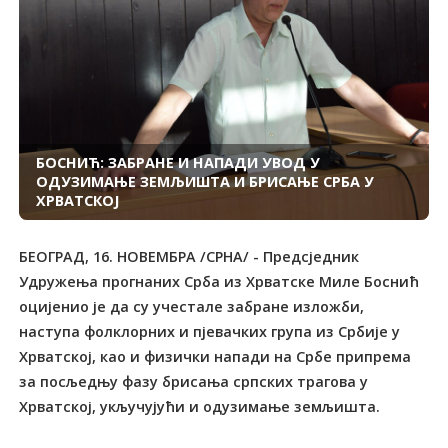
БОСНИЋ: ЗАБРАНЕ И НАПАДИ УВОД У
ОДУЗИМАЊЕ ЗЕМЉИШТА И БРИСАЊЕ СРБА У
ХРВАТСКОЈ
БЕОГРАД, 16. НОВЕМБРА /СРНА/ - Предсједник
Удружења прогнаних Срба из Хрватске Миле Боснић
оцијенио је да су учестале забране изложби,
наступа фолклорних и пјевачких група из Србије у
Хрватској, као и физички напади на Србе припрема
за посљедњу фазу брисања српских трагова у
Хрватској, укључујући и одузимање земљишта.