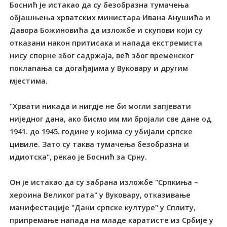
Боснић је истакао да су безобразна тумачења
објашњења хрватских министара Ивана Анушића и
Давора Божиновића да изложбе и скупови који су
отказани након притисака и напада екстремиста
нису спорне због садржаја, већ због временског
поклапања са догађајима у Вуковару и другим
мјестима.
"Хрвати никада и нигдје не би могли запјевати
ниједног дана, ако бисмо им ми бројали све дане од
1941. до 1945. године у којима су убијали српске
цивиле. Зато су таква тумачења безобразна и
идиотска", рекао је Боснић за Срну.
Он је истакао да су забрана изложбе "Српкиња –
хероина Великог рата" у Вуковару, отказивање
манифестације "Дани српске културе" у Сплиту,
припремање напада на младе каратисте из Србије у