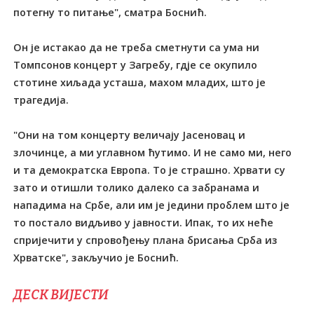
потегну то питање", сматра Боснић.
Он је истакао да не треба сметнути са ума ни
Томпсонов концерт у Загребу, гдје се окупило
стотине хиљада усташа, махом младих, што је
трагедија.
"Они на том концерту величају Јасеновац и
злочинце, а ми углавном ћутимо. И не само ми, него
и та демократска Европа. То је страшно. Хрвати су
зато и отишли толико далеко са забранама и
нападима на Србе, али им је једини проблем што је
то постало видљиво у јавности. Ипак, то их неће
спријечити у спровођењу плана брисања Срба из
Хрватске", закључио је Боснић.
ДЕСК ВИЈЕСТИ