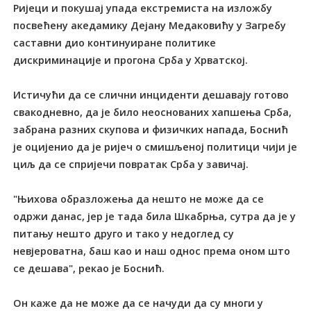
Ријеци и покушај упада екстремиста на изложбу
посвећену акедамику Дејану Медаковићу у Загребу
саставни дио континуиране политике
дискриминације и прогона Срба у Хрватској.
Истичући да се слични инциденти дешавају готово
свакодневно, да је било неоснованих хапшења Срба,
забрана разних скупова и физичких напада, Боснић
је оцијенио да је ријеч о смишљеној политици чији је
циљ да се спријечи повратак Срба у завичај.
"Њихова образложења да нешто не може да се
одржи данас, јер је тада била Шкабрња, сутра да је у
питању нешто друго и тако у недоглед су
невјероватна, баш као и наш однос према оном што
се дешава", рекао је Боснић.
Он каже да не може да се начуди да су многи у