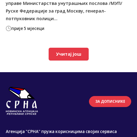
управе Министарства унутрашњих послова /МУП/
Руске Федерације за град Москву, генерал-
потпуковник полици...
прије 5 мјесеци
Учитај још
ЗА ДОПИСНИКЕ
Агенција "СРНА" пружа корисницима својих сервиса