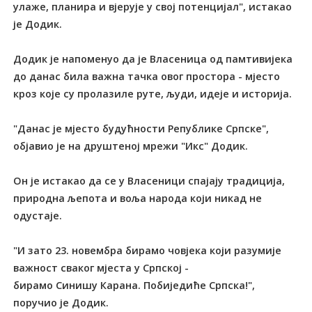
улаже, планира и вјерује у свој потенцијал", истакао
је Додик.
Додик је напоменуо да је Власеница од памтивијека
до данас била важна тачка овог простора - мјесто
кроз које су пролазиле руте, људи, идеје и историја.
"Данас је мјесто будућности Републике Српске",
објавио је на друштеној мрежи "Икс" Додик.
Он је истакао да се у Власеници спајају традиција,
природна љепота и воља народа који никад не
одустаје.
"И зато 23. новембра бирамо човјека који разумије
важност сваког мјеста у Српској -
бирамо Синишу Карана. Побиједиће Српска!",
поручио је Додик.