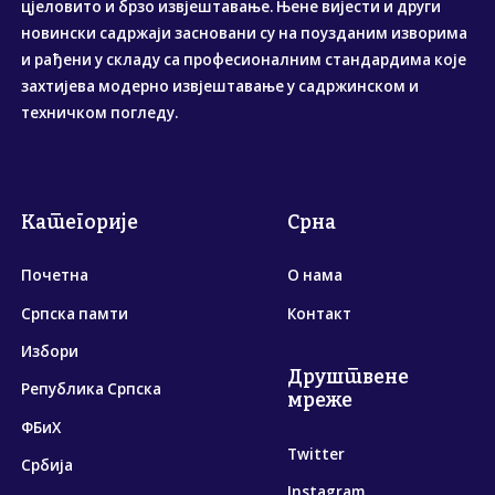
цјеловито и брзо извјештавање. Њене вијести и други
новински садржаји засновани су на поузданим изворима
и рађени у складу са професионалним стандардима које
захтијева модерно извјештавање у садржинском и
техничком погледу.
Категорије
Срна
Почетна
О нама
Српска памти
Контакт
Избори
Друштвене
Република Српска
мреже
ФБиХ
Twitter
Србија
Instagram