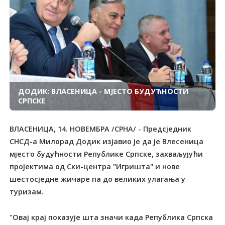
ДОДИК: ВЛАСЕНИЦА - МЈЕСТО БУДУЋНОСТИ
СРПСКЕ
ВЛАСЕНИЦА, 14. НОВЕМБРА /СРНА/ - Предсједник
СНСД-а Милорад Додик изјавио је да је Влесеница
мјесто будућности Републике Српске, захваљујући
пројектима од Ски-центра "Игришта" и нове
шестосједне жичаре па до великих улагања у
туризам.
"Овај крај показује шта значи када Република Српска