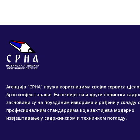
Агенција "СРНА" пружа корисницима својих сервиса цјело
брзо извјештавање. Њене вијести и други новински садр
засновани су на поузданим изворима и рађени у складу 
професионалним стандардима које захтијева модерно
извјештавање у садржинском и техничком погледу.