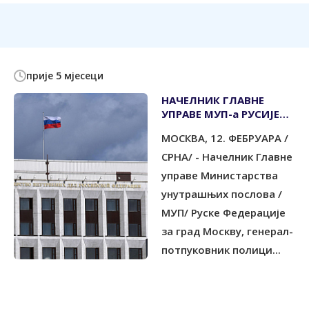
прије 5 мјесеци
НАЧЕЛНИК ГЛАВНЕ
УПРАВЕ МУП-а РУСИЈЕ
ЗА ГРАД МОСКВУ
МОСКВА, 12. ФЕБРУАРА /
ЧЕСТИТАО КАРАНУ
ИЗБОРНУ ПОБЈЕДУ
СРНА/ - Начелник Главне
управе Министарства
унутрашњих послова /
МУП/ Руске Федерације
за град Москву, генерал-
потпуковник полици...