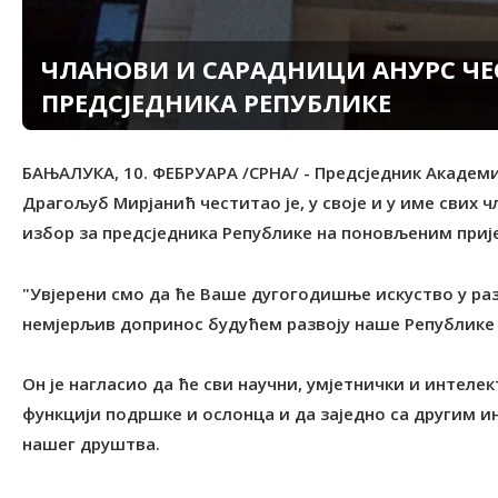
ЧЛАНОВИ И САРАДНИЦИ АНУРС ЧЕ
ПРЕДСЈЕДНИКА РЕПУБЛИКЕ
БАЊАЛУКА, 10. ФЕБРУАРА /СРНА/ - Предсједник Академи
Драгољуб Мирјанић честитао је, у своје и у име свих 
избор за предсједника Републике на поновљеним приј
"Увјерени смо да ће Ваше дугогодишње искуство у 
немјерљив допринос будућем развоју наше Републике и
Он је нагласио да ће сви научни, умјетнички и интеле
функцији подршке и ослонца и да заједно са другим и
нашег друштва.