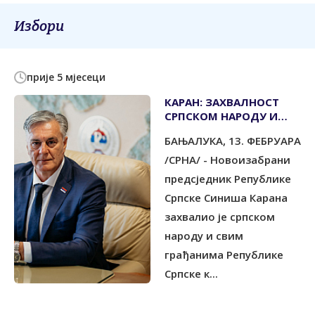
Избори
прије 5 мјесеци
КАРАН: ЗАХВАЛНОСТ
СРПСКОМ НАРОДУ И
СВИМ ГРАЂАНИМА
БАЊАЛУКА, 13. ФЕБРУАРА
СРПСКЕ КОЈИ СУ
ИЗАШЛИ НА ИЗБОРЕ
/СРНА/ - Новоизабрани
предсједник Републике
Српске Синиша Карана
захвалио је српском
народу и свим
грађанима Републике
Српске к...