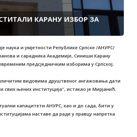
СТИТАЛИ КАРАНУ ИЗБОР ЗА
је наука и умјетности Републике Српске /АНУРС/
чланова и сарадника Академије, Синиши Карану
евременим предсједничким изборима у Српској.
различитим видовима друштвеног ангажовања дати
 свих њених институција", истакао је Мирјанић.
ктуални капацитети АНУРС, као и до сада, бити у
нституцијама наставе да раде у правцу напретка