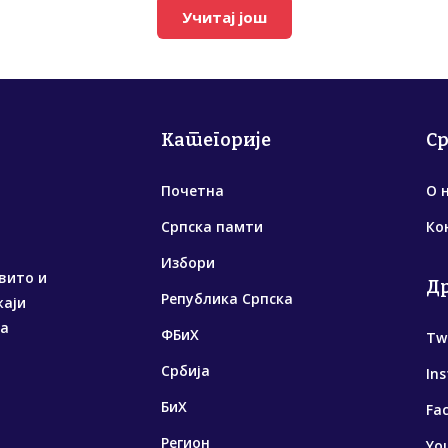
Учитај још
Категорије
С
Почетна
О 
Српска памти
Ко
Избори
вито и
Д
Република Српска
жаји
са
ФБиХ
Tw
Србија
In
БиХ
Fa
Регион
Yo