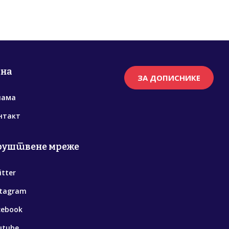
рна
ЗА ДОПИСНИКЕ
нама
нтакт
руштвене мреже
itter
stagram
cebook
utube