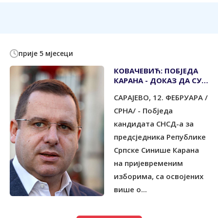
прије 5 мјесеци
КОВАЧЕВИЋ: ПОБЈЕДА
КАРАНА - ДОКАЗ ДА СУ
ГРАЂАНИ СПРЕМНИ ДА
САРАЈЕВО, 12. ФЕБРУАРА /
БРАНЕ СРПСКУ
СРНА/ - Побједа
кандидата СНСД-а за
предсједника Републике
Српске Синише Карана
на пријевременим
изборима, са освојених
више о...