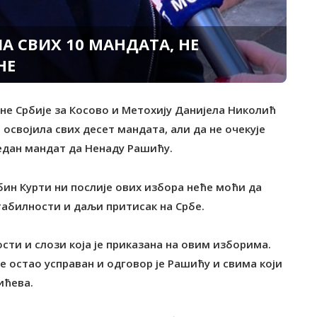
А СВИХ 10 МАНДАТА, НЕ
НЕ
ине Србије за Косово и Метохију Данијела Николић
 освојила свих десет мандата, али да не очекује
едан мандат да Ненаду Рашићу.
ин Курти ни послије ових избора неће моћи да
табилности и даљи притисак на Србе.
сти и слози која је приказана на овим изборима.
е остао усправан и одговор је Рашићу и свима који
ићева.