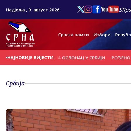
SRps
Недјеља , 9. август 2026.
Српска памти
Избори
Републ
НАЈНОВИЈЕ ВИЈЕСТИ:
ДОДИК: СРПСКА ИМА ОСЛОНАЦ У СРБИЈИ
РОЂЕНО 20 Б
Србија