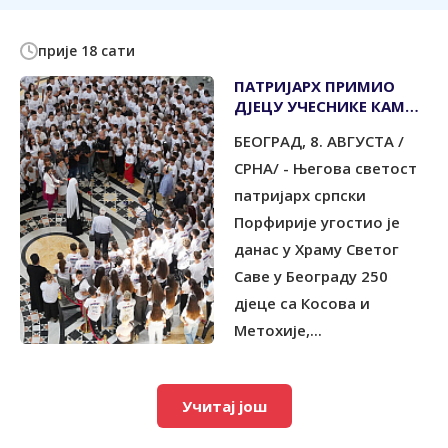
прије 18 сати
ПАТРИЈАРХ ПРИМИО
ДЈЕЦУ УЧЕСНИКЕ КАМПА
"СРБИЈА ТЕ ЗОВЕ"
БЕОГРАД, 8. АВГУСТА /
СРНА/ - Његова светост
патријарх српски
Порфирије угостио је
данас у Храму Светог
Саве у Београду 250
дјеце са Косова и
Метохије,...
Учитај још