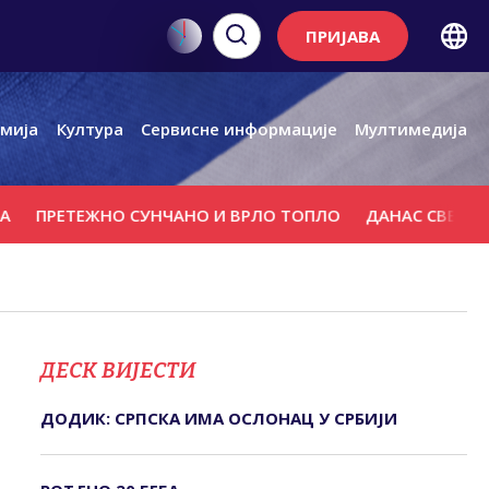
ПРИЈАВА
мија
Култура
Сервисне информације
Мултимедија
ПРЕТЕЖНО СУНЧАНО И ВРЛО ТОПЛО
ДАНАС СВЕTИ ПАНT
ДЕСК ВИЈЕСТИ
ДОДИК: СРПСКА ИМА ОСЛОНАЦ У СРБИЈИ