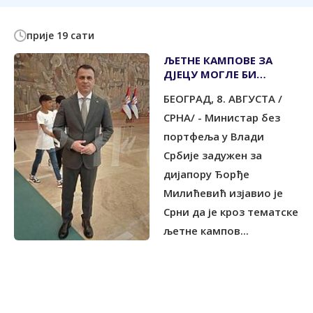
прије 19 сати
ЉЕТНЕ КАМПОВЕ ЗА
ДЈЕЦУ МОГЛЕ БИ
ЗАЈЕДНИЧКИ
БЕОГРАД, 8. АВГУСТА /
ОРГАНИЗОВАТИ СРБИЈА
И СРПСКА
СРНА/ - Министар без
портфеља у Влади
Србије задужен за
дијапору Ђорђе
Милићевић изјавио је
Срни да је кроз тематске
љетне кампов...