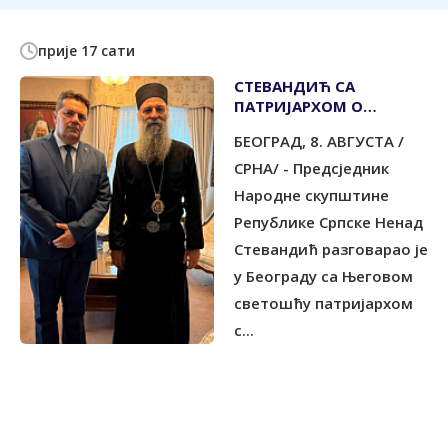
прије 17 сати
СТЕВАНДИЋ СА
ПАТРИЈАРХОМ О
ВАЖНИМ АКТУЕЛНИМ
БЕОГРАД, 8. АВГУСТА /
ПИТАЊИМА
СРНА/ - Предсједник
Народне скупштине
Републике Српске Ненад
Стевандић разговарао је
у Београду са Његовом
светошћу патријархом
с...